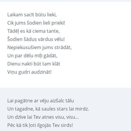
Laikam sacīt būtu lieki,
Cik jums šodien lieli prieki!
Tādēļ es kā ciema tante,
Šodien šādus vārdus vēlu!
Nepiekusušiem jums strādāt,
Un par dēlu mīļi gādāt,
Dienu nakti būt tam klāt
Viņu gudri audzināt!
Lai pagātne ar vēju aizšalc tālu
Un tagadne, kā saules stars lai mirdz.
Un dzīve lai Tev atnes visu, visu…
Pēc kā tik ļoti ilgojās Tev sirds!