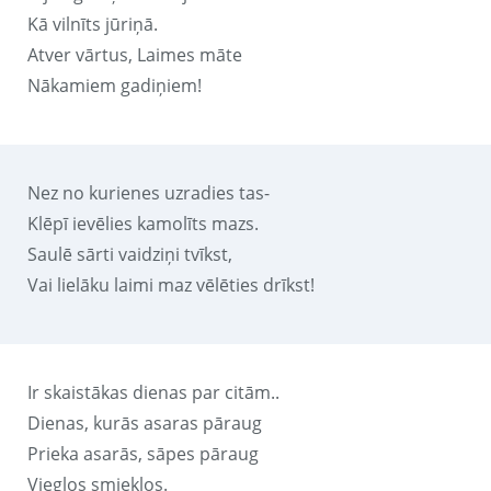
Kā vilnīts jūriņā.
Atver vārtus, Laimes māte
Nākamiem gadiņiem!
Nez no kurienes uzradies tas-
Klēpī ievēlies kamolīts mazs.
Saulē sārti vaidziņi tvīkst,
Vai lielāku laimi maz vēlēties drīkst!
Ir skaistākas dienas par citām..
Dienas, kurās asaras pāraug
Prieka asarās, sāpes pāraug
Vieglos smieklos.