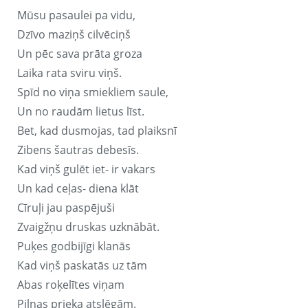
Mūsu pasaulei pa vidu,
Dzīvo maziņš cilvēciņš
Un pēc sava prāta groza
Laika rata sviru viņš.
Spīd no viņa smiekliem saule,
Un no raudām lietus līst.
Bet, kad dusmojas, tad plaiksnī
Zibens šautras debesīs.
Kad viņš gulēt iet- ir vakars
Un kad ceļas- diena klāt
Cīruļi jau paspējuši
Zvaigžņu druskas uzknābāt.
Puķes godbijīgi klanās
Kad viņš paskatās uz tām
Abas roķelītes viņam
Pilnas prieka atslēgām.