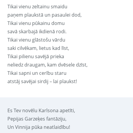
Tikai vienu zeltainu smaidu
paņem plaukstā un pasaulei dod,
Tikai vienu pūkainu domu
savā skarbajā ikdienā rodi.
Tikai vienu glāstošu vārdu
saki cilvēkam, lietus kad līst,
Tikai pilienu savējā prieka
neliedz draugam, kam dvēsele dzīst,
Tikai sapni un cerību staru
atstāj savējai sirdij – lai plaukst!
Es Tev novēlu Karlsona apetīti,
Pepijas Garzeķes fantāziju,
Un Vinnija pūka neatlaidību!