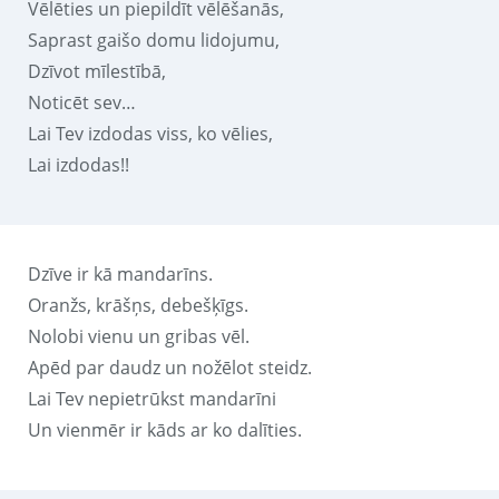
Vēlēties un piepildīt vēlēšanās,
Saprast gaišo domu lidojumu,
Dzīvot mīlestībā,
Noticēt sev…
Lai Tev izdodas viss, ko vēlies,
Lai izdodas!!
Dzīve ir kā mandarīns.
Oranžs, krāšņs, debešķīgs.
Nolobi vienu un gribas vēl.
Apēd par daudz un nožēlot steidz.
Lai Tev nepietrūkst mandarīni
Un vienmēr ir kāds ar ko dalīties.