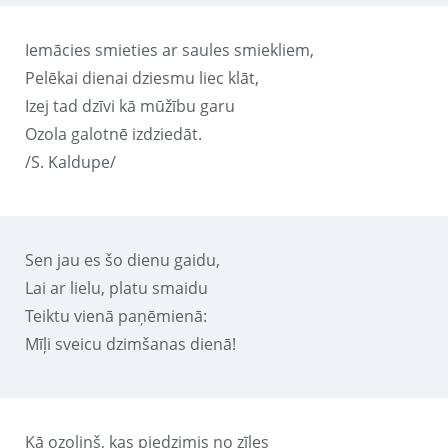
Iemācies smieties ar saules smiekliem,
Pelēkai dienai dziesmu liec klāt,
Izej tad dzīvi kā mūžību garu
Ozola galotnē izdziedāt.
/S. Kaldupe/
Sen jau es šo dienu gaidu,
Lai ar lielu, platu smaidu
Teiktu vienā paņēmienā:
Mīļi sveicu dzimšanas dienā!
Kā ozoliņš, kas piedzimis no zīles