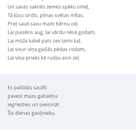
Un savās saknēs zemes spēku smeļ,
Tā Jūsu sirdis, pilnas svētas mīlas,
Pret sauli savu mazo bērnu ceļ.
Lai puisēns aug, lai vārdu nēsā godam,
Lai mūža kalvē pats sev laimi kaļ.
Lai visur viņa gaišās pēdas rodam,
Lai viņa prieks kā rudzu asni zeļ.
Es palūdzu saulīti
pavest mazu gabaliņu.
iegriezties un sveicināt
Šīs dienas gaviļnieku.