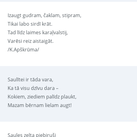
Izaugt gudram, čaklam, stipram,
Tikai labo sirdī krāt.
Tad līdz laimes karaļvalstij,
Varēsi reiz aistaigāt.
/K.Apškrūma/
Saulītei ir tāda vara,
Ka tā visu dzīvu dara –
Kokiem, ziediem palīdz plaukt,
Mazam bērnam lielam augt!
Saules zelta piebiruši