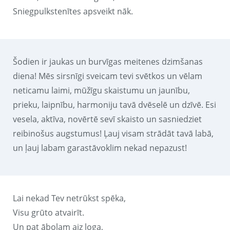
Sniegpulkstenītes apsveikt nāk.
Šodien ir jaukas un burvīgas meitenes dzimšanas
diena! Mēs sirsnīgi sveicam tevi svētkos un vēlam
neticamu laimi, mūžīgu skaistumu un jaunību,
prieku, laipnību, harmoniju tavā dvēselē un dzīvē. Esi
vesela, aktīva, novērtē sevī skaisto un sasniedziet
reibinošus augstumus! Ļauj visam strādāt tavā labā,
un ļauj labam garastāvoklim nekad nepazust!
Lai nekad Tev netrūkst spēka,
Visu grūto atvairīt.
Un pat ābolam aiz loga,