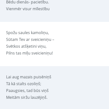
Bēdu dienās- pacietību.
Vienmēr visur mīlestību
Spožu saules kamoliņu,
Sūtam Tev ar sveicieniņu –
Svētkos atšķetini viņu,
Pilns tas mīļu sveicieniņu!
Lai aug mazais puisēniņš
Tā kā stalts ozoliņš;
Paaugsies, tad būs viņš
Meitām siržu lauzējiņš.