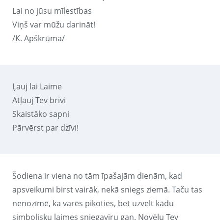
Lai no jūsu mīlestības
Viņš var mūžu darināt!
/K. Apškrūma/
Ļauj lai Laime
Atļauj Tev brīvi
Skaistāko sapni
Pārvērst par dzīvi!
Šodiena ir viena no tām īpašajām dienām, kad
apsveikumi birst vairāk, nekā sniegs ziemā. Taču tas
nenozīmē, ka varēs pikoties, bet uzvelt kādu
simbolisku laimes sniegavīru gan. Novēlu Tev