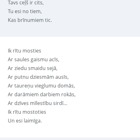
Tavs ceļš ir cits,
Tu esi no tiem,
Kas brīnumiem tic.
Ik rītu mosties
Ar saules gaismu acīs,
Ar ziedu smaidu sejā,
Ar putnu dziesmām ausīs,
Ar taureņu vieglumu domās,
Ar darāmiem darbiem rokās,
Ar dzīves mīlestību sirdī…
Ik rītu mostoties
Un esi laimīga.