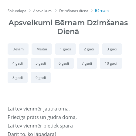
Bērnam
Sākumlapa
Apsveikumi
Dzimšanas diena
Apsveikumi Bērnam Dzimšanas
Dienā
Dēlam
Meitai
1 gads
2 gadi
3 gadi
4 gadi
5 gadi
6 gadi
7 gadi
10 gadi
8 gadi
9 gadi
Lai tev vienmēr jautra oma,
Priecīgs prāts un gudra doma,
Lai tev vienmēr pietiek spara
Darīt to, ko jāpadara!