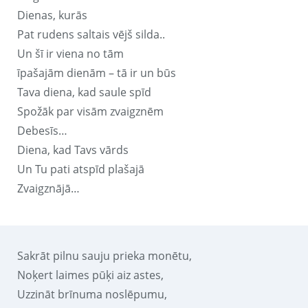
Dienas, kurās
Pat rudens saltais vējš silda..
Un šī ir viena no tām
īpašajām dienām – tā ir un būs
Tava diena, kad saule spīd
Spožāk par visām zvaigznēm
Debesīs…
Diena, kad Tavs vārds
Un Tu pati atspīd plašajā
Zvaigznājā…
Sakrāt pilnu sauju prieka monētu,
Noķert laimes pūķi aiz astes,
Uzzināt brīnuma noslēpumu,