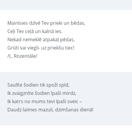
Mainīsies dzīvē Tev prieki un bēdas,
Ceļi Tev ceļā un kalnā ies.
Nekad nemeklē atpakaļ pēdas,
Grūti vai viegli- uz priekšu tiec!
/L. Rozentāle/
Saulīte šodien tik spoži spīd,
Ik zvaigznīte šodien īpaši mirdz,
Ik katrs no mums tevi īpaši sveic –
Daudz laimes mazuli, dzimšanas dienā!