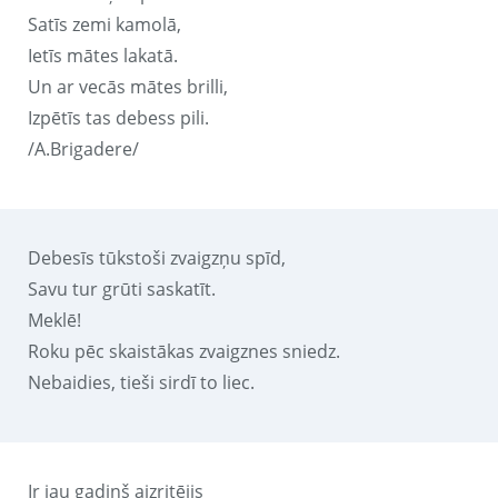
Satīs zemi kamolā,
Ietīs mātes lakatā.
Un ar vecās mātes brilli,
Izpētīs tas debess pili.
/A.Brigadere/
Debesīs tūkstoši zvaigzņu spīd,
Savu tur grūti saskatīt.
Meklē!
Roku pēc skaistākas zvaigznes sniedz.
Nebaidies, tieši sirdī to liec.
Ir jau gadiņš aizritējis