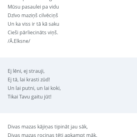
Mūsu pasaulei pa vidu
Dzīvo maziņš cilvēciņš
Un ka viss ir tā kā saku
Cieši pārliecināts viņš.
/Ā.Elksne/
Ej lēni, ej strauji,
Ej tā, lai krasti zūd!
Un lai putni, un lai koki,
Tikai Tavu gaitu jūt!
Divas mazas kājiņas tipināt jau sāk,
Divas mazas rociņas tēti apkampt māk.