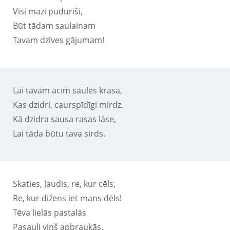
Visi mazi pudurīši,
Būt tādam saulainam
Tavam dzīves gājumam!
Lai tavām acīm saules krāsa,
Kas dzidri, caurspīdīgi mirdz.
Kā dzidra sausa rasas lāse,
Lai tāda būtu tava sirds.
Skaties, ļaudis, re, kur cēls,
Re, kur dižens iet mans dēls!
Tēva lielās pastalās
Pasauli viņš apbraukās.