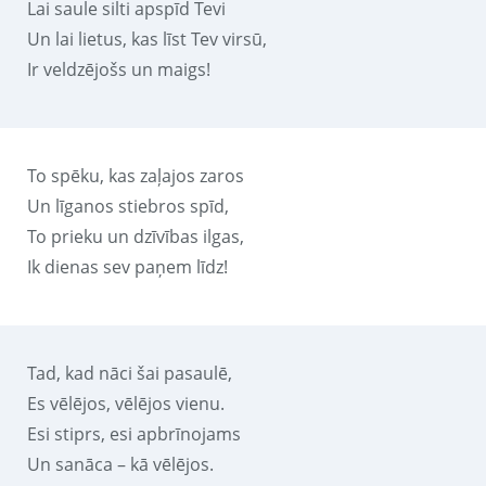
Lai saule silti apspīd Tevi
Un lai lietus, kas līst Tev virsū,
Ir veldzējošs un maigs!
To spēku, kas zaļajos zaros
Un līganos stiebros spīd,
To prieku un dzīvības ilgas,
Ik dienas sev paņem līdz!
Tad, kad nāci šai pasaulē,
Es vēlējos, vēlējos vienu.
Esi stiprs, esi apbrīnojams
Un sanāca – kā vēlējos.