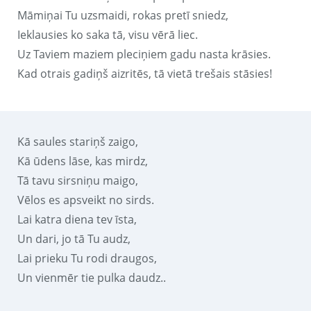
Māmiņai Tu uzsmaidi, rokas pretī sniedz,
Ieklausies ko saka tā, visu vērā liec.
Uz Taviem maziem pleciņiem gadu nasta krāsies.
Kad otrais gadiņš aizritēs, tā vietā trešais stāsies!
Kā saules stariņš zaigo,
Kā ūdens lāse, kas mirdz,
Tā tavu sirsniņu maigo,
Vēlos es apsveikt no sirds.
Lai katra diena tev īsta,
Un dari, jo tā Tu audz,
Lai prieku Tu rodi draugos,
Un vienmēr tie pulka daudz..