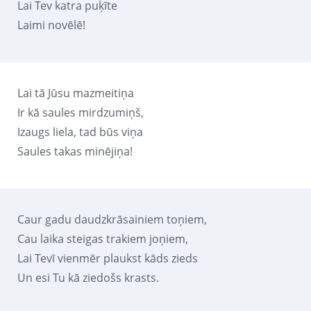
Lai Tev katra puķīte
Laimi novēlē!
Lai tā Jūsu mazmeitiņa
Ir kā saules mirdzumiņš,
Izaugs liela, tad būs viņa
Saules takas minējiņa!
Caur gadu daudzkrāsainiem toņiem,
Cau laika steigas trakiem joņiem,
Lai Tevī vienmēr plaukst kāds zieds
Un esi Tu kā ziedošs krasts.