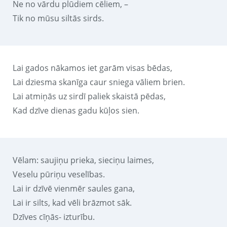
Ne no vārdu plūdiem cēliem, –
Tik no mūsu siltās sirds.
Lai gados nākamos iet garām visas bēdas,
Lai dziesma skanīga caur sniega vāliem brien.
Lai atmiņās uz sirdī paliek skaistā pēdas,
Kad dzīve dienas gadu kūļos sien.
Vēlam: saujiņu prieka, sieciņu laimes,
Veselu pūriņu veselības.
Lai ir dzīvē vienmēr saules gana,
Lai ir silts, kad vēli brāzmot sāk.
Dzīves cīņās- izturību.