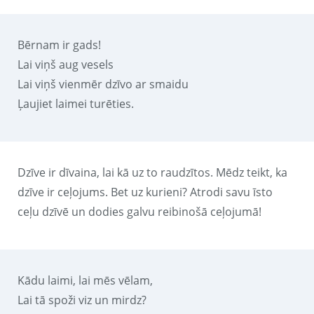
Bērnam ir gads!
Lai viņš aug vesels
Lai viņš vienmēr dzīvo ar smaidu
Ļaujiet laimei turēties.
Dzīve ir dīvaina, lai kā uz to raudzītos. Mēdz teikt, ka
dzīve ir ceļojums. Bet uz kurieni? Atrodi savu īsto
ceļu dzīvē un dodies galvu reibinošā ceļojumā!
Kādu laimi, lai mēs vēlam,
Lai tā spoži viz un mirdz?