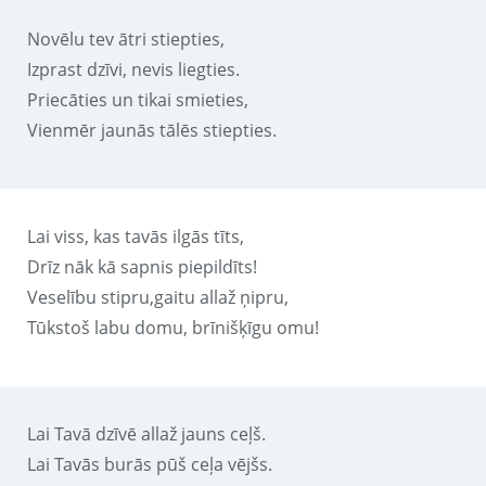
Novēlu tev ātri stiepties,
Izprast dzīvi, nevis liegties.
Priecāties un tikai smieties,
Vienmēr jaunās tālēs stiepties.
Lai viss, kas tavās ilgās tīts,
Drīz nāk kā sapnis piepildīts!
Veselību stipru,gaitu allaž ņipru,
Tūkstoš labu domu, brīnišķīgu omu!
Lai Tavā dzīvē allaž jauns ceļš.
Lai Tavās burās pūš ceļa vējšs.