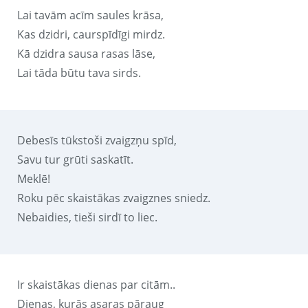
Lai tavām acīm saules krāsa,
Kas dzidri, caurspīdīgi mirdz.
Kā dzidra sausa rasas lāse,
Lai tāda būtu tava sirds.
Debesīs tūkstoši zvaigzņu spīd,
Savu tur grūti saskatīt.
Meklē!
Roku pēc skaistākas zvaigznes sniedz.
Nebaidies, tieši sirdī to liec.
Ir skaistākas dienas par citām..
Dienas, kurās asaras pāraug