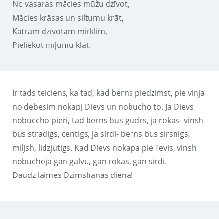
No vasaras mācies mūžu dzīvot,
Mācies krāsas un siltumu krāt,
Katram dzīvotam mirklim,
Pieliekot mīļumu klāt.
Ir tads teiciens, ka tad, kad berns piedzimst, pie vinja
no debesim nokapj Dievs un nobucho to. Ja Dievs
nobuccho pieri, tad berns bus gudrs, ja rokas- vinsh
bus stradigs, centigs, ja sirdi- berns bus sirsnigs,
miljsh, lidzjutigs. Kad Dievs nokapa pie Tevis, vinsh
nobuchoja gan galvu, gan rokas, gan sirdi.
Daudz laimes Dzimshanas diena!