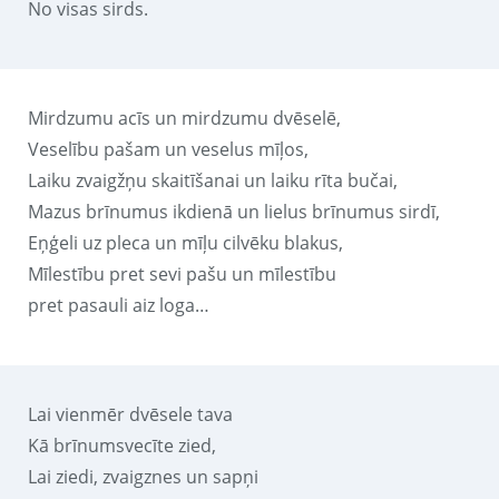
No visas sirds.
Mirdzumu acīs un mirdzumu dvēselē,
Veselību pašam un veselus mīļos,
Laiku zvaigžņu skaitīšanai un laiku rīta bučai,
Mazus brīnumus ikdienā un lielus brīnumus sirdī,
Eņģeli uz pleca un mīļu cilvēku blakus,
Mīlestību pret sevi pašu un mīlestību
pret pasauli aiz loga…
Lai vienmēr dvēsele tava
Kā brīnumsvecīte zied,
Lai ziedi, zvaigznes un sapņi