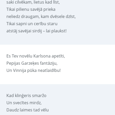
saki cilvēkam, lietus kad līst,
Tikai pilienu savējā prieka
neliedz draugam, kam dvēsele dzīst,
Tikai sapni un cerību staru
atstāj savējai sirdij – lai plaukst!
Es Tev novēlu Karlsona apetīti,
Pepijas Garzeķes fantāziju,
Un Vinnija pūka neatlaidību!
Kad klinģeris smaržo
Un svecītes mirdz,
Daudz laimes tad vēlu