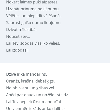
Noķert laimes pūķi aiz astes,
Uzzināt brīnuma noslēpumu,
Vēlēties un piepildīt vēlēšanās,
Saprast gaišo domu lidojumu,
Dzīvot mīlestībā,
Noticēt sev…
Lai Tev izdodas viss, ko vēlies,
Lai izdodas!!
Dzīve ir kā mandarīns.
Oranžs, krāšņs, debešķīgs.
Nolobi vienu un gribas vēl.
Apēd par daudz un nožēlot steidz.
Lai Tev nepietrūkst mandarīni
Un vienmēr ir kāds ar ko dalīties.