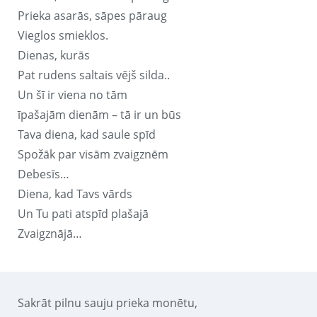
Prieka asarās, sāpes pāraug
Vieglos smieklos.
Dienas, kurās
Pat rudens saltais vējš silda..
Un šī ir viena no tām
īpašajām dienām – tā ir un būs
Tava diena, kad saule spīd
Spožāk par visām zvaigznēm
Debesīs…
Diena, kad Tavs vārds
Un Tu pati atspīd plašajā
Zvaigznājā…
Sakrāt pilnu sauju prieka monētu,