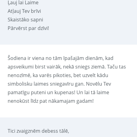
Ļauj lai Laime
Atļauj Tev brīvi
Skaistāko sapni
Pārvērst par dzīvi!
Šodiena ir viena no tām īpašajām dienām, kad
apsveikumi birst vairāk, nekā sniegs ziemā. Taču tas
nenozīmē, ka varēs pikoties, bet uzvelt kādu
simbolisku laimes sniegavīru gan. Novēlu Tev
pamatīgu puteni un kupenas! Un lai tā laime
nenokūst līdz pat nākamajam gadam!
Tici zvaigznēm debess tālē,