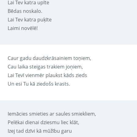
Lai Tev katra upīte
Bēdas noskalo.
Lai Tev katra puķīte
Laimi novēlē!
Caur gadu daudzkrāsainiem toņiem,
Cau laika steigas trakiem joņiem,
Lai Tevī vienmēr plaukst kāds zieds
Un esi Tu kā ziedošs krasts.
Iemācies smieties ar saules smiekliem,
Pelēkai dienai dziesmu liec klāt,
Izej tad dzīvi kā mūžību garu