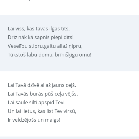
Lai viss, kas tavās ilgās tīts,
Drīz nāk kā sapnis piepildīts!
Veselību stipru,gaitu allaž ņipru,
Tūkstoš labu domu, brīnišķīgu omu!
Lai Tavā dzīvē allaž jauns ceļš.
Lai Tavās burās pūš ceļa vējšs.
Lai saule silti apspīd Tevi
Un lai lietus, kas līst Tev virsū,
Ir veldzējošs un maigs!