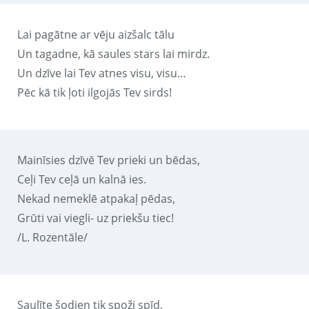
Lai pagātne ar vēju aizšalc tālu
Un tagadne, kā saules stars lai mirdz.
Un dzīve lai Tev atnes visu, visu…
Pēc kā tik ļoti ilgojās Tev sirds!
Mainīsies dzīvē Tev prieki un bēdas,
Ceļi Tev ceļā un kalnā ies.
Nekad nemeklē atpakaļ pēdas,
Grūti vai viegli- uz priekšu tiec!
/L. Rozentāle/
Saulīte šodien tik spoži spīd,