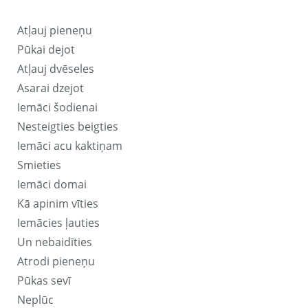
Atļauj pieneņu
Pūkai dejot
Atļauj dvēseles
Asarai dzejot
Iemāci šodienai
Nesteigties beigties
Iemāci acu kaktiņam
Smieties
Iemāci domai
Kā apinim vīties
Iemācies ļauties
Un nebaidīties
Atrodi pieneņu
Pūkas sevī
Neplūc