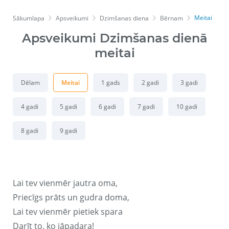
Meitai
Sākumlapa
Apsveikumi
Dzimšanas diena
Bērnam
Apsveikumi Dzimšanas dienā
meitai
Dēlam
Meitai
1 gads
2 gadi
3 gadi
4 gadi
5 gadi
6 gadi
7 gadi
10 gadi
8 gadi
9 gadi
Lai tev vienmēr jautra oma,
Priecīgs prāts un gudra doma,
Lai tev vienmēr pietiek spara
Darīt to, ko jāpadara!