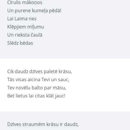
Cīrulis mākoņos
Un purene kumeļa pēdā!
Lai Laima nes
Klēpjiem mīļumu
Un rieksta čaulā
Slēdz bēdas
Cik daudz dzīves paletē krāsu,
Tās visas aicina Tevi un sauc,
Tev novēlu balto par māsu,
Bet lietus lai citas klāt jauc!
Dzīves straumēm krāsu ir daudz,