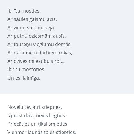
Ik rītu mosties
Ar saules gaismu acīs,
Ar ziedu smaidu sejā,
Ar putnu dziesmām ausīs,
Ar taureņu vieglumu domās,
Ar darāmiem darbiem rokās,
Ar dzīves mīlestību sirdī…
Ik rītu mostoties
Un esi laimīga.
Novēlu tev ātri stiepties,
Izprast dzīvi, nevis liegties.
Priecāties un tikai smieties,
Vienmēr jaunās tālēs stiepties.