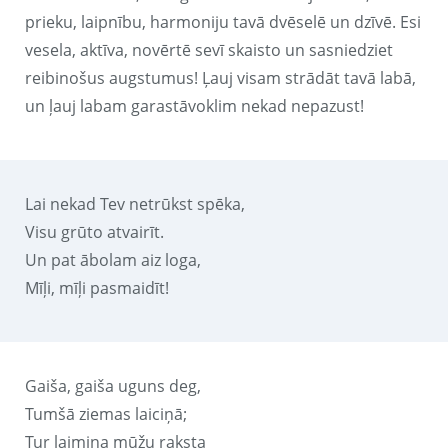
prieku, laipnību, harmoniju tavā dvēselē un dzīvē. Esi
vesela, aktīva, novērtē sevī skaisto un sasniedziet
reibinošus augstumus! Ļauj visam strādāt tavā labā,
un ļauj labam garastāvoklim nekad nepazust!
Lai nekad Tev netrūkst spēka,
Visu grūto atvairīt.
Un pat ābolam aiz loga,
Mīļi, mīļi pasmaidīt!
Gaiša, gaiša uguns deg,
Tumšā ziemas laiciņā;
Tur laimiņa mūžu raksta