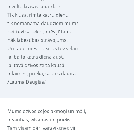
ir zelta krāsas lapa klāt?
Tik klusa, rimta katru dienu,
tik nemanāma daudziem mums,
bet tevi satiekot, mēs jūtam-
nāk labestības strāvojums.
Un tādēļ mēs no sirds tev vēlam,
lai balta katra diena aust,
lai tavā dzīves zelta kausā
ir laimes, prieka, saules daudz.
/Lauma Daugiša/
Mums dzīves ceļos akmeņi un māli,
Ir šaubas, vilšanās un prieks.
Tam visam pāri varavīksnes vāli