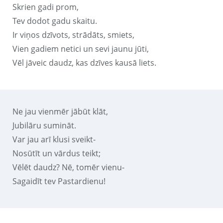
Skrien gadi prom,
Tev dodot gadu skaitu.
Ir viņos dzīvots, strādāts, smiets,
Vien gadiem netici un sevi jaunu jūti,
Vēl jāveic daudz, kas dzīves kausā liets.
Ne jau vienmēr jābūt klāt,
Jubilāru sumināt.
Var jau arī klusi sveikt-
Nosūtīt un vārdus teikt;
Vēlēt daudz? Nē, tomēr vienu-
Sagaidīt tev Pastardienu!