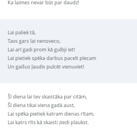
Ka laimes nevar būt par daudz!
Lai paliek tā,
Tavs gars lai nenoveco,
Lai arī gadi prom kā gulbji iet!
Lai pietiek spēka darbus pacelt plecam
Un gaišus ļaudis pulcēt vienuviet!
Šī diena lai tev skaistāka par citām,
Šī diena tikai viena gadā aust,
Lai spēka pietiek katram dienas rītam,
Lai katrs rīts kā skaisti ziedi plaukst.