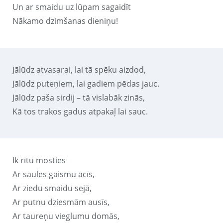
Un ar smaidu uz lūpam sagaidīt
Nākamo dzimšanas dieniņu!
Jālūdz atvasarai, lai tā spēku aizdod,
Jālūdz puteņiem, lai gadiem pēdas jauc.
Jālūdz paša sirdij – tā vislabāk zinās,
Kā tos trakos gadus atpakaļ lai sauc.
Ik rītu mosties
Ar saules gaismu acīs,
Ar ziedu smaidu sejā,
Ar putnu dziesmām ausīs,
Ar taureņu vieglumu domās,