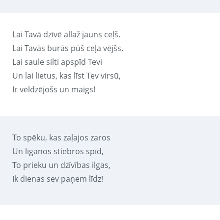
Lai Tavā dzīvē allaž jauns ceļš.
Lai Tavās burās pūš ceļa vējšs.
Lai saule silti apspīd Tevi
Un lai lietus, kas līst Tev virsū,
Ir veldzējošs un maigs!
To spēku, kas zaļajos zaros
Un līganos stiebros spīd,
To prieku un dzīvības ilgas,
Ik dienas sev paņem līdz!