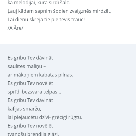
kā melodijai, kura sirdī šalc.
Ļauj kādam sapnim šodien zvaigznēs mirdzēt,
Lai dienu skrejā tie pie tevis trauc!
/A.Āre/
Es gribu Tev dāvināt
saulītes maliņu –
ar mākoņiem kabatas pilnas.
Es gribu Tev novēlēt
sprīdi bezsvara telpas…
Es gribu Tev dāvināt
kafijas smaržu,
lai piejaucētu dzīvi- grēcīgi rūgtu.
Es gribu Tev novēlēt
tvanošu brendija glāzi,