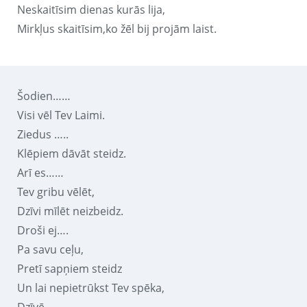
Neskaitīsim dienas kurās lija,
Mirkļus skaitīsim,ko žēl bij projām laist.
Šodien……
Visi vēl Tev Laimi.
Ziedus …..
Klēpiem dāvāt steidz.
Arī es……
Tev gribu vēlēt,
Dzīvi mīlēt neizbeidz.
Droši ej….
Pa savu ceļu,
Pretī sapņiem steidz
Un lai nepietrūkst Tev spēka,
Dzīvē….