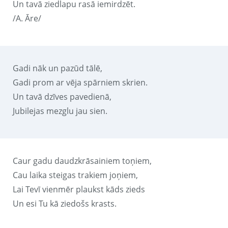
Un tavā ziedlapu rasā iemirdzēt.
/A. Āre/
Gadi nāk un pazūd tālē,
Gadi prom ar vēja spārniem skrien.
Un tavā dzīves pavedienā,
Jubilejas mezglu jau sien.
Caur gadu daudzkrāsainiem toņiem,
Cau laika steigas trakiem joņiem,
Lai Tevī vienmēr plaukst kāds zieds
Un esi Tu kā ziedošs krasts.