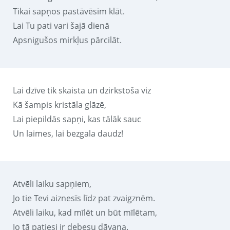
Tikai sapņos pastāvēsim klāt.
Lai Tu pati vari šajā dienā
Apsnigušos mirkļus pārcilāt.
Lai dzīve tik skaista un dzirkstoša viz
Kā šampis kristāla glāzē,
Lai piepildās sapņi, kas tālāk sauc
Un laimes, lai bezgala daudz!
Atvēli laiku sapņiem,
Jo tie Tevi aiznesīs līdz pat zvaigznēm.
Atvēli laiku, kad mīlēt un būt mīlētam,
Jo tā patiesi ir debesu dāvana.