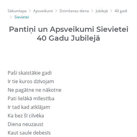
Sākumlapa
Apsveikumi
Dzimšanas diena
Jubilejā
40 gadi
Sievietei
Pantiņi un Apsveikumi Sievietei
40 Gadu Jubilejā
Paši skaistākie gadi
Ir tie kuros dzīvojam
Ne pagātne ne nākotne
Pati lielākā mīlestība
Ir tad kad atklājam
Ka bez šī cilvēka
Diena neuzaust
Kaut saule debesīs