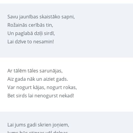
Savu jaunības skaistāko sapni,
Rožainās cerībās tin,
Un paglabā dziļi sirdī,
Lai dzīve to nesamin!
Ar tālēm tāles sarunājas,
Aiz gada nāk un aiziet gads.
Var nogurt kājas, nogurt rokas,
Bet sirds lai nenogurst nekad!
Lai jums gadi skrien joņiem,
Jums būs stipras vēl delnas.