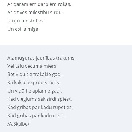
Ar darāmiem darbiem rokās,
Ar dzīves mīlestību sirdī…
Ik rītu mostoties
Un esi laimīga.
Aiz muguras jaunības trakums,
Vēl tālu vecuma miers
Bet vidū tie trakākie gadi,
Kā kaklā iesprūdis siers..
Un vidū tie aplamie gadi,
Kad vieglums sāk sirdi spiest,
Kad gribas par kādu rūpēties,
Kad gribas par kādu ciest..
/A.Skalbe/