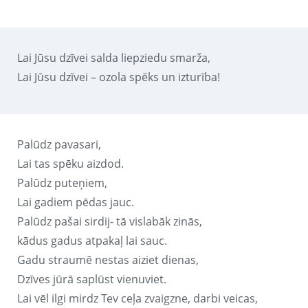
Lai Jūsu dzīvei salda liepziedu smarža,
Lai Jūsu dzīvei – ozola spēks un izturība!
Palūdz pavasari,
Lai tas spēku aizdod.
Palūdz puteņiem,
Lai gadiem pēdas jauc.
Palūdz pašai sirdij- tā vislabāk zinās,
kādus gadus atpakaļ lai sauc.
Gadu straumē nestas aiziet dienas,
Dzīves jūrā saplūst vienuviet.
Lai vēl ilgi mirdz Tev ceļa zvaigzne, darbi veicas,