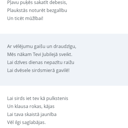
Pļavu puķēs sakatīt debesis,
Plaukstās noturēt bezgalību
Un ticēt mūžībai!
Ar vēlējumu gaišu un draudzīgu,
Mēs nākam Tevi Jubilejā sveikt.
Lai dzīves dienas nepazītu raižu
Lai dvēsele sirdsmierā gavilē!
Lai sirds iet tev kā pulkstenis
Un klausa rokas, kājas
Lai tava skaistā jaunība
Vēl ilgi saglabājas.