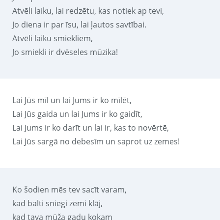
Atvēli laiku, lai redzētu, kas notiek ap tevi,
Jo diena ir par īsu, lai ļautos savtībai.
Atvēli laiku smiekliem,
Jo smiekli ir dvēseles mūzika!
Lai Jūs mīl un lai Jums ir ko mīlēt,
Lai Jūs gaida un lai Jums ir ko gaidīt,
Lai Jums ir ko darīt un lai ir, kas to novērtē,
Lai Jūs sargā no debesīm un saprot uz zemes!
Ko šodien mēs tev sacīt varam,
kad balti sniegi zemi klāj,
kad tava mūža gadu kokam