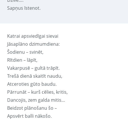
Sapņus īstenot.
Katrai apsviedīgai sievai
Jāsaplāno dzimumdiena:
Šodienu – svinēt,
Rītdien – lāpīt,
Vakarpusē – gultā trāpīt.
Trešā dienā skaitīt naudu,
Atceroties gūto baudu.
Pārrunāt – kurš cēlies, kritis,
Dancojis, zem galda mitis…
Beidzot plānošanu šo –
Apsvērt balli nākošo.