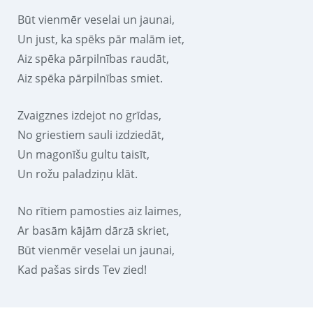
Būt vienmēr veselai un jaunai,
Un just, ka spēks pār malām iet,
Aiz spēka pārpilnības raudāt,
Aiz spēka pārpilnības smiet.
Zvaigznes izdejot no grīdas,
No griestiem sauli izdziedāt,
Un magonīšu gultu taisīt,
Un rožu paladziņu klāt.
No rītiem pamosties aiz laimes,
Ar basām kājām dārzā skriet,
Būt vienmēr veselai un jaunai,
Kad pašas sirds Tev zied!