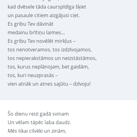
kad dvēsele tāda caurspīdīga šķiet
un pasaule citiem aizgājusi ciet.
Es gribu Tev dāvināt
medainu brītiņu laimes…
Es gribu Tev novēlēt mirkļus –
tos nenotveramos, tos izdzīvojamos,
tos nepierakstāmos un neizstāstāmos,
tos, kurus neplānojam, bet gaidām,
tos, kuri neuzprasās –
vien atnāk un atnes sajūtu – dzīvoju!
Šo dienu reizi gadā svinam
Un vēlam tāpēc laba daudz.
Mēs tikai cilvēki un zinām,