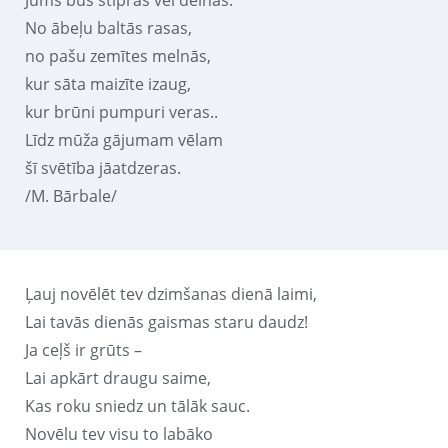
No ābeļu baltās rasas,
no pašu zemītes melnās,
kur sāta maizīte izaug,
kur brūni pumpuri veras..
Līdz mūža gājumam vēlam
šī svētība jāatdzeras.
/M. Bārbale/
Ļauj novēlēt tev dzimšanas dienā laimi,
Lai tavās dienās gaismas staru daudz!
Ja ceļš ir grūts –
Lai apkārt draugu saime,
Kas roku sniedz un tālāk sauc.
Novēlu tev visu to labāko