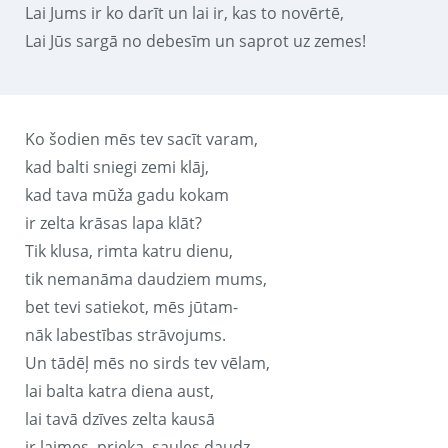
Lai Jums ir ko darīt un lai ir, kas to novērtē,
Lai Jūs sargā no debesīm un saprot uz zemes!
Ko šodien mēs tev sacīt varam,
kad balti sniegi zemi klāj,
kad tava mūža gadu kokam
ir zelta krāsas lapa klāt?
Tik klusa, rimta katru dienu,
tik nemanāma daudziem mums,
bet tevi satiekot, mēs jūtam-
nāk labestības strāvojums.
Un tādēļ mēs no sirds tev vēlam,
lai balta katra diena aust,
lai tavā dzīves zelta kausā
ir laimes, prieka, saules daudz.