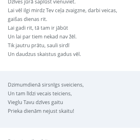
Dzīves jūrā saplūst vienuviet.
Lai vēl ilgi mirdz Tev ceļa zvaigzne, darbi veicas,
gaišas dienas rit.
Lai gadi rit, tā tam ir jābūt
Un lai par tiem nekad nav žēl.
Tik jautru prātu, sauli sirdī
Un daudzus skaistus gadus vēl.
Dzimumdienā sirsnīgs sveiciens,
Un tam līdzi vecais teiciens,
Vieglu Tavu dzīves gaitu
Prieka dienām nejust skaitu!