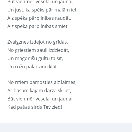
Būt vienmēr veselai un jaunai,
Un just, ka spēks pār malām iet,
Aiz spēka pārpilnības raudāt,
Aiz spēka pārpilnības smiet.
Zvaigznes izdejot no grīdas,
No griestiem sauli izdziedāt,
Un magonīšu gultu taisīt,
Un rožu paladziņu klāt.
No rītiem pamosties aiz laimes,
Ar basām kājām dārzā skriet,
Būt vienmēr veselai un jaunai,
Kad pašas sirds Tev zied!