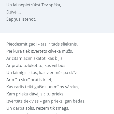
Un lai nepietrūkst Tev spēka,
Dzīvē….
Sapņus īstenot.
Piecdesmit gadi – tas ir tāds slieksnis,
Pie kura tiek izvērtēts cilvēka mūžs,
Ar citām acīm skatot, kas bijis,
Ar prātu uzlūkot to, kas vēl būs.
Un laimīgs ir tas, kas vienmēr pa dzīvi
Ar mīlu sirdī pratis ir iet,
Kas radis teikt gaišos un mīļos vārdus,
Kam prieku dāvājis citu prieks.
Izvērtēts tiek viss – gan prieks, gan bēdas,
Un darba solis, reizēm tik smags,