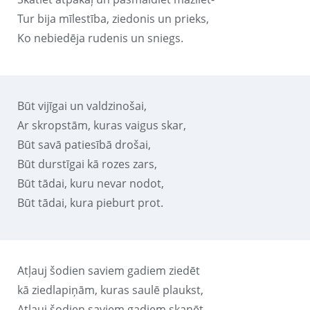
Tur bija mīlestība, ziedonis un prieks,
Ko nebiedēja rudenis un sniegs.
Būt vijīgai un valdzinošai,
Ar skropstām, kuras vaigus skar,
Būt savā patiesībā drošai,
Būt durstīgai kā rozes zars,
Būt tādai, kuru nevar nodot,
Būt tādai, kura pieburt prot.
Atļauj šodien saviem gadiem ziedēt
kā ziedlapiņām, kuras saulē plaukst,
Atļauj šodien saviem gadiem skanēt