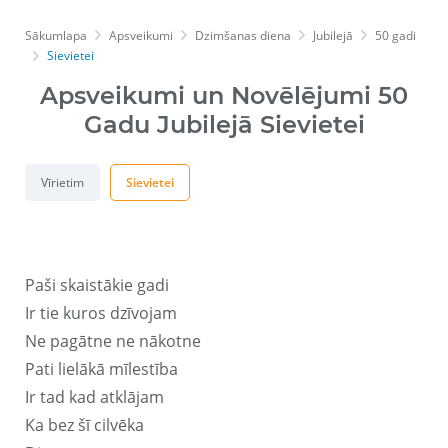
Sākumlapa
Apsveikumi
Dzimšanas diena
Jubilejā
50 gadi
Sievietei
Apsveikumi un Novēlējumi 50
Gadu Jubilejā Sievietei
Vīrietim
Sievietei
Paši skaistākie gadi
Ir tie kuros dzīvojam
Ne pagātne ne nākotne
Pati lielākā mīlestība
Ir tad kad atklājam
Ka bez šī cilvēka