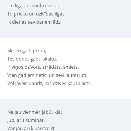
Un līganos stiebros spīd,
To prieku un dzīvības ilgas,
Ik dienas sev paņem līdz!
Skrien gadi prom,
Tev dodot gadu skaitu.
Ir viņos dzīvots, strādāts, smiets,
Vien gadiem netici un sevi jaunu jūti,
Vēl jāveic daudz, kas dzīves kausā liets.
Ne jau vienmēr jābūt klāt,
Jubilāru sumināt.
Var jau arī klusi sveikt-