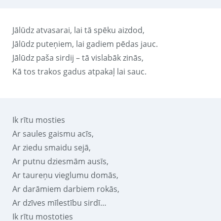
Jālūdz atvasarai, lai tā spēku aizdod,
Jālūdz puteņiem, lai gadiem pēdas jauc.
Jālūdz paša sirdij – tā vislabāk zinās,
Kā tos trakos gadus atpakaļ lai sauc.
Ik rītu mosties
Ar saules gaismu acīs,
Ar ziedu smaidu sejā,
Ar putnu dziesmām ausīs,
Ar taureņu vieglumu domās,
Ar darāmiem darbiem rokās,
Ar dzīves mīlestību sirdī…
Ik rītu mostoties