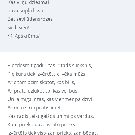
Kas viļņu dziesmai
dāvā sūpļa līksti.
Bet sevi ūdensrozes
sirdī sien!
/K. Apškrūma/
Piecdesmit gadi – tas ir tāds slieksnis,
Pie kura tiek izvērtēts cilvēka mūžs,
Ar citām acīm skatot, kas bijis,
Ar prātu uzlūkot to, kas vēl būs.
Un laimīgs ir tas, kas vienmēr pa dzīvi
Ar mīlu sirdī pratis ir iet,
Kas radis teikt gaišos un mīļos vārdus,
Kam prieku dāvājis citu prieks.
Izvērtēts tiek viss-gan prieks, gan bēdas,