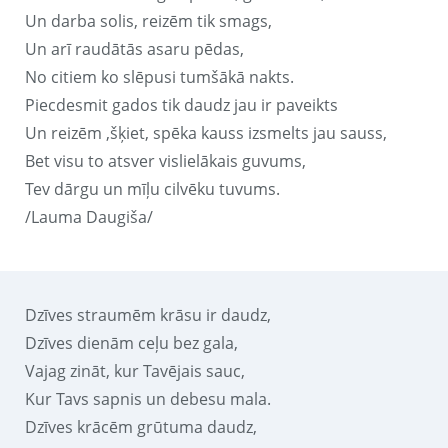
Un darba solis, reizēm tik smags,
Un arī raudātās asaru pēdas,
No citiem ko slēpusi tumšākā nakts.
Piecdesmit gados tik daudz jau ir paveikts
Un reizēm ,šķiet, spēka kauss izsmelts jau sauss,
Bet visu to atsver vislielākais guvums,
Tev dārgu un mīļu cilvēku tuvums.
/Lauma Daugiša/
Dzīves straumēm krāsu ir daudz,
Dzīves dienām ceļu bez gala,
Vajag zināt, kur Tavējais sauc,
Kur Tavs sapnis un debesu mala.
Dzīves krācēm grūtuma daudz,