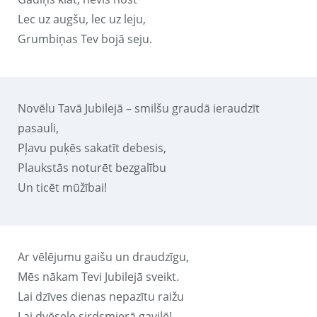
Lec uz augšu, lec uz leju,
Grumbiņas Tev bojā seju.
Novēlu Tavā Jubilejā – smilšu graudā ieraudzīt
pasauli,
Pļavu puķēs sakatīt debesis,
Plaukstās noturēt bezgalību
Un ticēt mūžībai!
Ar vēlējumu gaišu un draudzīgu,
Mēs nākam Tevi Jubilejā sveikt.
Lai dzīves dienas nepazītu raižu
Lai dvēsele sirdsmierā gavilē!