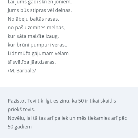
Lai jums gadi skrien joņiem,
Jums būs stipras vēl delnas.
No ābeļu baltās rasas,
no pašu zemītes melnās,
kur sāta maizīte izaug,
kur brūni pumpuri veras..
Līdz mūža gājumam vēlam
šī svētība jāatdzeras.
/M. Bārbale/
Pazīstot Tevi tik ilgi, es zinu, ka 50 ir tikai skaitlis
priekš tevis.
Novēlu, lai tā tas arī paliek un mēs tiekamies arī pēc
50 gadiem