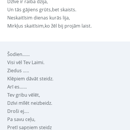
Dzīve ir raiba dzija,
Un tās gājiens grūts,bet skaists.
Neskaitīsim dienas kurās lija,
Mirkļus skaitīsim,ko žēl bij projām laist.
Šodien……
Visi vēl Tev Laimi.
Ziedus …..
Klēpiem dāvāt steidz.
Arī es……
Tev gribu vēlēt,
Dzīvi mīlēt neizbeidz.
Droši ej….
Pa savu ceļu,
Pretī sapņiem steidz