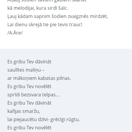
kā melodijai, kura sirdī šalc.
Ļauj kādam sapnim šodien zvaigznēs mirdzēt,
Lai dienu skrejā tie pie tevis trauc!
/A.Āre/
Es gribu Tev dāvināt
saulītes maliņu –
ar mākoņiem kabatas pilnas.
Es gribu Tev novēlēt
sprīdi bezsvara telpas…
Es gribu Tev dāvināt
kafijas smaržu,
lai piejaucētu dzīvi- grēcīgi rūgtu.
Es gribu Tev novēlēt