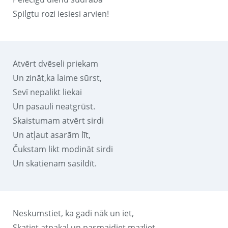
Spilgtu rozi iesiesi arvien!
Atvērt dvēseli priekam
Un zināt,ka laime sūrst,
Sevī nepalikt liekai
Un pasauli neatgrūst.
Skaistumam atvērt sirdi
Un atļaut asarām līt,
Čukstam likt modināt sirdi
Un skatienam sasildīt.
Neskumstiet, ka gadi nāk un iet,
Skatiet atpakaļ un pasmaidiet mazliet-