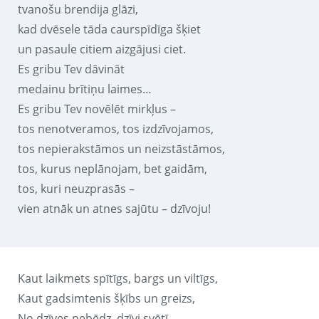
tvanošu brendija glāzi,
kad dvēsele tāda caurspīdīga šķiet
un pasaule citiem aizgājusi ciet.
Es gribu Tev dāvināt
medainu brītiņu laimes…
Es gribu Tev novēlēt mirkļus –
tos nenotveramos, tos izdzīvojamos,
tos nepierakstāmos un neizstāstāmos,
tos, kurus neplānojam, bet gaidām,
tos, kuri neuzprasās –
vien atnāk un atnes sajūtu – dzīvoju!
Kaut laikmets spītīgs, bargs un viltīgs,
Kaut gadsimtenis šķībs un greizs,
No dzīves nebēdz, dzīvi svētī,