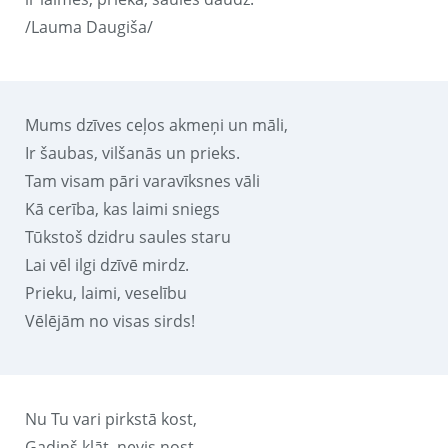
/Lauma Daugiša/
Mums dzīves ceļos akmeņi un māli,
Ir šaubas, vilšanās un prieks.
Tam visam pāri varavīksnes vāli
Kā cerība, kas laimi sniegs
Tūkstoš dzidru saules staru
Lai vēl ilgi dzīvē mirdz.
Prieku, laimi, veselību
Vēlējām no visas sirds!
Nu Tu vari pirkstā kost,
Gadiņš klāt, nevis nost