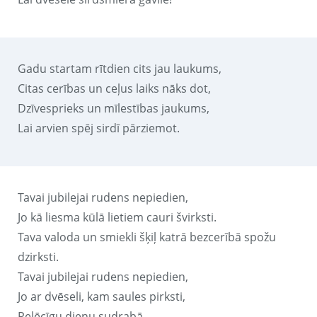
Gadu startam rītdien cits jau laukums,
Citas cerības un ceļus laiks nāks dot,
Dzīvesprieks un mīlestības jaukums,
Lai arvien spēj sirdī pārziemot.
Tavai jubilejai rudens nepiedien,
Jo kā liesma kūlā lietiem cauri švirksti.
Tava valoda un smiekli šķiļ katrā bezcerībā spožu
dzirksti.
Tavai jubilejai rudens nepiedien,
Jo ar dvēseli, kam saules pirksti,
Pelēcīgu dienu sudrabā