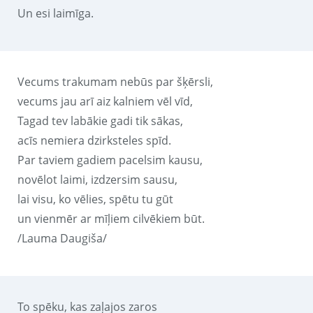
Un esi laimīga.
Vecums trakumam nebūs par šķērsli,
vecums jau arī aiz kalniem vēl vīd,
Tagad tev labākie gadi tik sākas,
acīs nemiera dzirksteles spīd.
Par taviem gadiem pacelsim kausu,
novēlot laimi, izdzersim sausu,
lai visu, ko vēlies, spētu tu gūt
un vienmēr ar mīļiem cilvēkiem būt.
/Lauma Daugiša/
To spēku, kas zaļajos zaros