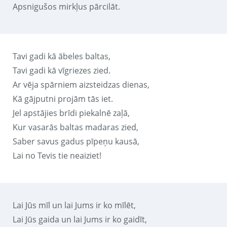
Apsnigušos mirkļus pārcilāt.
Tavi gadi kā ābeles baltas,
Tavi gadi kā vīgriezes zied.
Ar vēja spārniem aizsteidzas dienas,
Kā gājputni projām tās iet.
Jel apstājies brīdi piekalnē zaļā,
Kur vasarās baltas madaras zied,
Saber savus gadus pīpeņu kausā,
Lai no Tevis tie neaiziet!
Lai Jūs mīl un lai Jums ir ko mīlēt,
Lai Jūs gaida un lai Jums ir ko gaidīt,