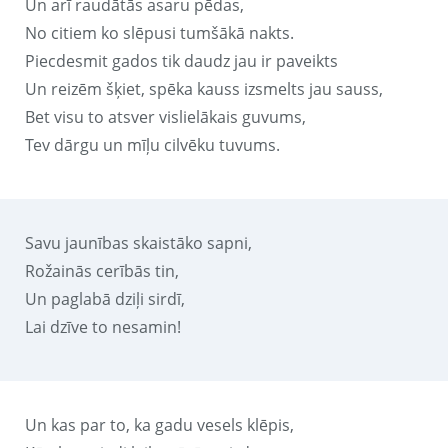
Un arī raudātās asaru pēdas,
No citiem ko slēpusi tumšākā nakts.
Piecdesmit gados tik daudz jau ir paveikts
Un reizēm šķiet, spēka kauss izsmelts jau sauss,
Bet visu to atsver vislielākais guvums,
Tev dārgu un mīļu cilvēku tuvums.
Savu jaunības skaistāko sapni,
Rožainās cerībās tin,
Un paglabā dziļi sirdī,
Lai dzīve to nesamin!
Un kas par to, ka gadu vesels klēpis,