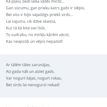
Kā pļavu ziedi laika vāzēs mirdz…
Gan sūrumu, gan prieku katrs gads ir slēpis,
Bet viss ir bijis vajadzīgs priekš sirds…
Lai sajustu, cik dzīve skaista,
Kur tā kā bite vari būt,
To sudrabu, no mirkļu kārēm vācot,
Kas neapsūb un vējos nepazūd!
Ar tālēm tāles sarunājas,
Aiz gada nāk un aiziet gads.
Var nogurt kājas, nogurt rokas,
Bet sirds lai nenogurst nekad!