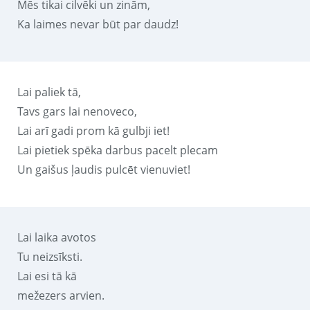
Mēs tikai cilvēki un zinām,
Ka laimes nevar būt par daudz!
Lai paliek tā,
Tavs gars lai nenoveco,
Lai arī gadi prom kā gulbji iet!
Lai pietiek spēka darbus pacelt plecam
Un gaišus ļaudis pulcēt vienuviet!
Lai laika avotos
Tu neizsīksti.
Lai esi tā kā
mežezers arvien.