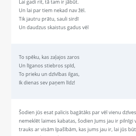
Lai gadi rit, tā tam ir jābūt.
Un lai par tiem nekad nav žēl.
Tik jautru prātu, sauli sirdī
Un daudzus skaistus gadus vēl
To spēku, kas zaļajos zaros
Un līganos stiebros spīd,
To prieku un dzīvības ilgas,
Ik dienas sev paņem līdz!
Šodien jūs esat palicis bagātāks par vēl vienu dzīve
nemeklēt laimes kabatas, šodien Jums jau ir pilnīgi 
trauks ar visām īpašībām, kas jums jau ir, lai jūs 