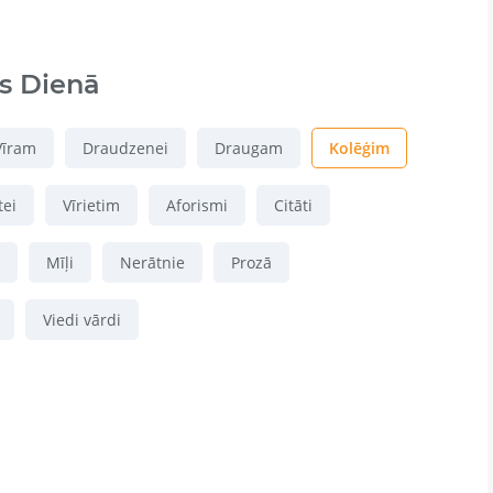
s Dienā
Vīram
Draudzenei
Draugam
Kolēģim
tei
Vīrietim
Aforismi
Citāti
Mīļi
Nerātnie
Prozā
Viedi vārdi