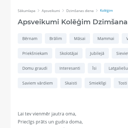
Kolēģim
Sākumlapa
Apsveikumi
Dzimšanas diena
Apsveikumi Kolēģim Dzimšana
Bērnam
Brālim
Māsai
Mammai
Priekšniekam
Skolotājai
Jubilejā
Sievie
Domu graudi
Interesanti
Īsi
Latgaliešu
Saviem vārdiem
Skaisti
Smieklīgi
Tosti
Lai tev vienmēr jautra oma,
Priecīgs prāts un gudra doma,