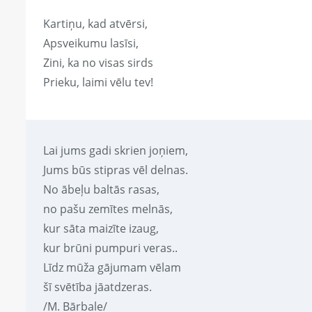
Kartiņu, kad atvērsi,
Apsveikumu lasīsi,
Zini, ka no visas sirds
Prieku, laimi vēlu tev!
Lai jums gadi skrien joņiem,
Jums būs stipras vēl delnas.
No ābeļu baltās rasas,
no pašu zemītes melnās,
kur sāta maizīte izaug,
kur brūni pumpuri veras..
Līdz mūža gājumam vēlam
šī svētība jāatdzeras.
/M. Bārbale/