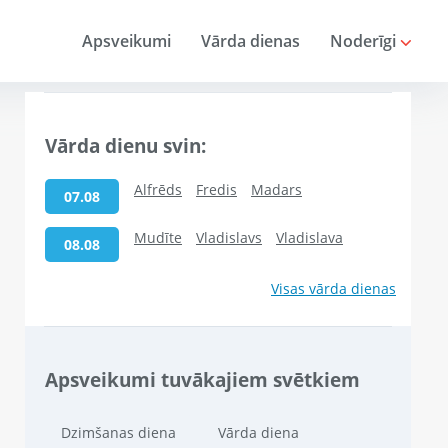
Apsveikumi
Vārda dienas
Noderīgi
Vārda dienu svin:
Alfrēds
Fredis
Madars
07.08
Mudīte
Vladislavs
Vladislava
08.08
Visas vārda dienas
Apsveikumi tuvākajiem svētkiem
Dzimšanas diena
Vārda diena