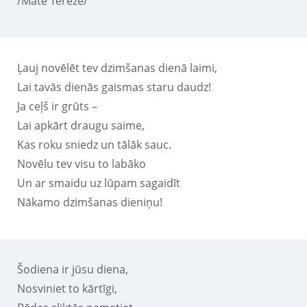
/Māte Terēze/
Ļauj novēlēt tev dzimšanas dienā laimi,
Lai tavās dienās gaismas staru daudz!
Ja ceļš ir grūts –
Lai apkārt draugu saime,
Kas roku sniedz un tālāk sauc.
Novēlu tev visu to labāko
Un ar smaidu uz lūpam sagaidīt
Nākamo dzimšanas dieniņu!
Šodiena ir jūsu diena,
Nosviniet to kārtīgi,