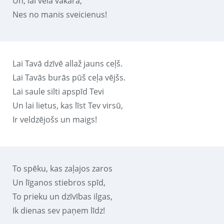
Un, lai vēlā vakarā,
Nes no manis sveicienus!
Lai Tavā dzīvē allaž jauns ceļš.
Lai Tavās burās pūš ceļa vējšs.
Lai saule silti apspīd Tevi
Un lai lietus, kas līst Tev virsū,
Ir veldzējošs un maigs!
To spēku, kas zaļajos zaros
Un līganos stiebros spīd,
To prieku un dzīvības ilgas,
Ik dienas sev paņem līdz!