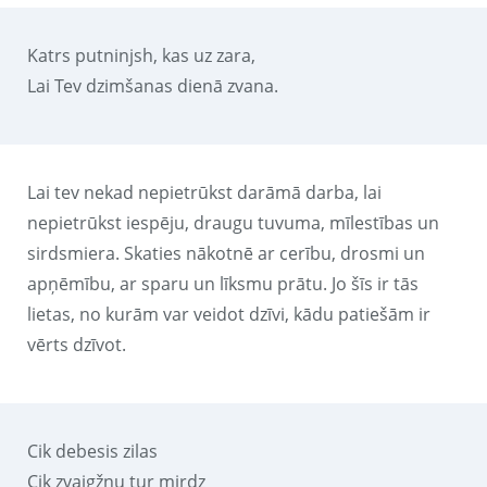
Katrs putninjsh, kas uz zara,
Lai Tev dzimšanas dienā zvana.
Lai tev nekad nepietrūkst darāmā darba, lai
nepietrūkst iespēju, draugu tuvuma, mīlestības un
sirdsmiera. Skaties nākotnē ar cerību, drosmi un
apņēmību, ar sparu un līksmu prātu. Jo šīs ir tās
lietas, no kurām var veidot dzīvi, kādu patiešām ir
vērts dzīvot.
Cik debesis zilas
Cik zvaigžņu tur mirdz