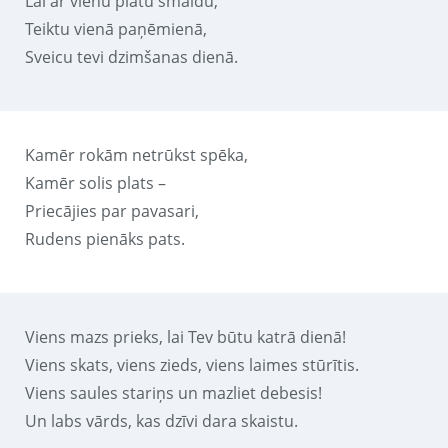
Lai ar vienu platu smaidu,
Teiktu vienā paņēmienā,
Sveicu tevi dzimšanas dienā.
Kamēr rokām netrūkst spēka,
Kamēr solis plats –
Priecājies par pavasari,
Rudens pienāks pats.
Viens mazs prieks, lai Tev būtu katrā dienā!
Viens skats, viens zieds, viens laimes stūrītis.
Viens saules stariņs un mazliet debesis!
Un labs vārds, kas dzīvi dara skaistu.