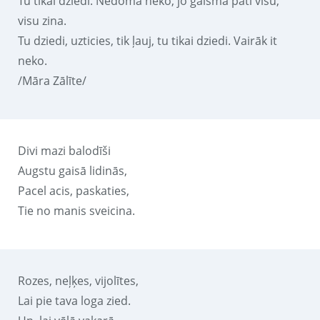
Tu tikai dziedi. Nedomā neko, jo gaisma pati visu,
visu zina.
Tu dziedi, uzticies, tik ļauj, tu tikai dziedi. Vairāk it
neko.
/Māra Zālīte/
Divi mazi balodīši
Augstu gaisā lidinās,
Pacel acis, paskaties,
Tie no manis sveicina.
Rozes, neļķes, vijolītes,
Lai pie tava loga zied.