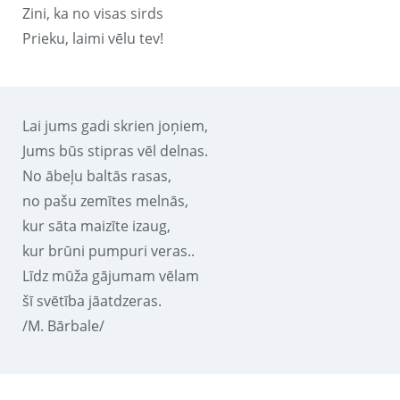
Zini, ka no visas sirds
Prieku, laimi vēlu tev!
Lai jums gadi skrien joņiem,
Jums būs stipras vēl delnas.
No ābeļu baltās rasas,
no pašu zemītes melnās,
kur sāta maizīte izaug,
kur brūni pumpuri veras..
Līdz mūža gājumam vēlam
šī svētība jāatdzeras.
/M. Bārbale/