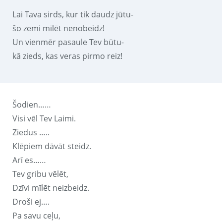
Lai Tava sirds, kur tik daudz jūtu-
šo zemi mīlēt nenobeidz!
Un vienmēr pasaule Tev būtu-
kā zieds, kas veras pirmo reiz!
Šodien……
Visi vēl Tev Laimi.
Ziedus …..
Klēpiem dāvāt steidz.
Arī es……
Tev gribu vēlēt,
Dzīvi mīlēt neizbeidz.
Droši ej….
Pa savu ceļu,