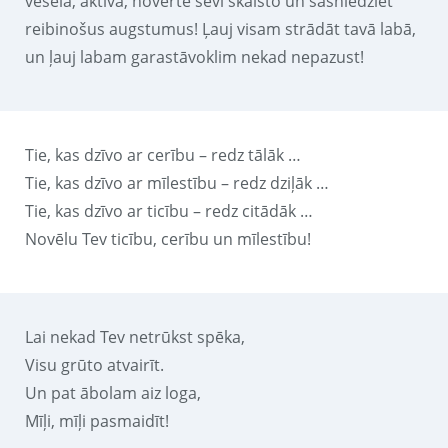
vesela, aktīva, novērtē sevī skaisto un sasniedziet
reibinošus augstumus! Ļauj visam strādāt tavā labā,
un ļauj labam garastāvoklim nekad nepazust!
Tie, kas dzīvo ar cerību – redz tālāk …
Tie, kas dzīvo ar mīlestību – redz dziļāk …
Tie, kas dzīvo ar ticību – redz citādāk …
Novēlu Tev ticību, cerību un mīlestību!
Lai nekad Tev netrūkst spēka,
Visu grūto atvairīt.
Un pat ābolam aiz loga,
Mīļi, mīļi pasmaidīt!