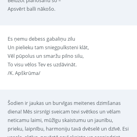
Beidzot plānošanu šo –
Apsvērt balli nākošo.
Es ņemu debess gabaliņu zilu
Un pielieku tam sniegpulksteni klāt,
Vēl pūpolus un smaržu pilno silu,
To visu vēlos Tev es uzdāvināt.
/K. Apškrūma/
Šodien ir jaukas un burvīgas meitenes dzimšanas
diena! Mēs sirsnīgi sveicam tevi svētkos un vēlam
neticamu laimi, mūžīgu skaistumu un jaunību,
prieku, laipnību, harmoniju tavā dvēselē un dzīvē. Esi