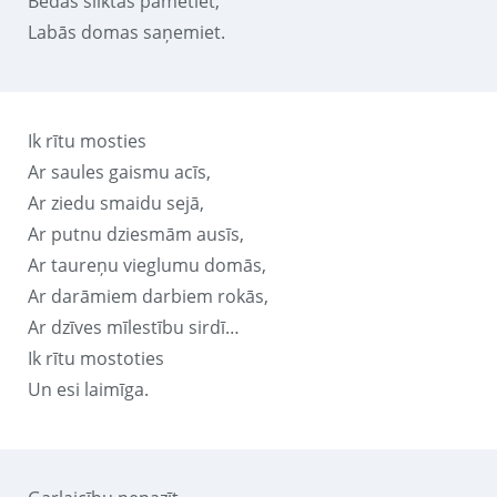
Bēdas sliktās pametiet,
Labās domas saņemiet.
Ik rītu mosties
Ar saules gaismu acīs,
Ar ziedu smaidu sejā,
Ar putnu dziesmām ausīs,
Ar taureņu vieglumu domās,
Ar darāmiem darbiem rokās,
Ar dzīves mīlestību sirdī…
Ik rītu mostoties
Un esi laimīga.