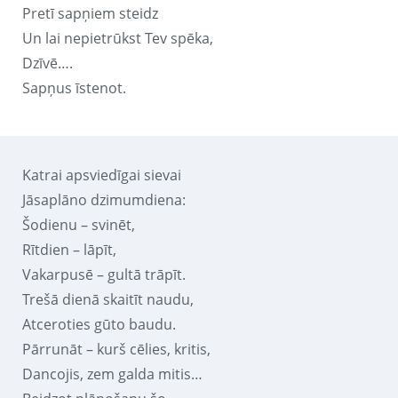
Pretī sapņiem steidz
Un lai nepietrūkst Tev spēka,
Dzīvē….
Sapņus īstenot.
Katrai apsviedīgai sievai
Jāsaplāno dzimumdiena:
Šodienu – svinēt,
Rītdien – lāpīt,
Vakarpusē – gultā trāpīt.
Trešā dienā skaitīt naudu,
Atceroties gūto baudu.
Pārrunāt – kurš cēlies, kritis,
Dancojis, zem galda mitis…