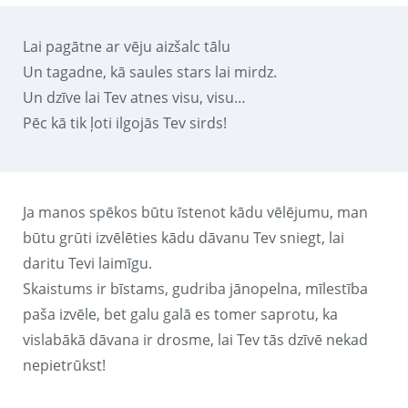
Lai pagātne ar vēju aizšalc tālu
Un tagadne, kā saules stars lai mirdz.
Un dzīve lai Tev atnes visu, visu…
Pēc kā tik ļoti ilgojās Tev sirds!
Ja manos spēkos būtu īstenot kādu vēlējumu, man
būtu grūti izvēlēties kādu dāvanu Tev sniegt, lai
daritu Tevi laimīgu.
Skaistums ir bīstams, gudriba jānopelna, mīlestība
paša izvēle, bet galu galā es tomer saprotu, ka
vislabākā dāvana ir drosme, lai Tev tās dzīvē nekad
nepietrūkst!