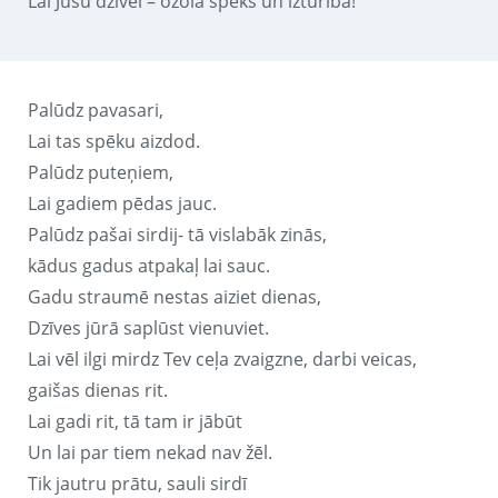
Lai Jūsu dzīvei – ozola spēks un izturība!
Palūdz pavasari,
Lai tas spēku aizdod.
Palūdz puteņiem,
Lai gadiem pēdas jauc.
Palūdz pašai sirdij- tā vislabāk zinās,
kādus gadus atpakaļ lai sauc.
Gadu straumē nestas aiziet dienas,
Dzīves jūrā saplūst vienuviet.
Lai vēl ilgi mirdz Tev ceļa zvaigzne, darbi veicas,
gaišas dienas rit.
Lai gadi rit, tā tam ir jābūt
Un lai par tiem nekad nav žēl.
Tik jautru prātu, sauli sirdī