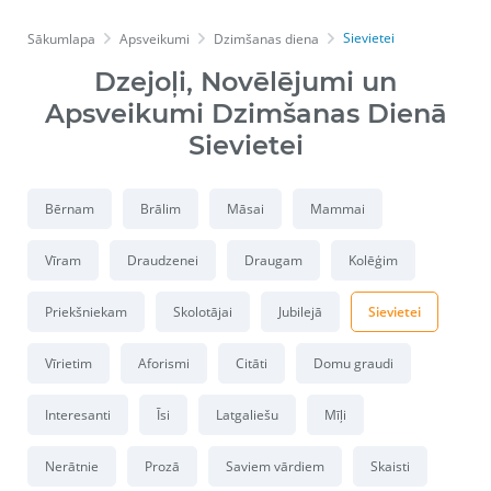
Sievietei
Sākumlapa
Apsveikumi
Dzimšanas diena
Dzejoļi, Novēlējumi un
Apsveikumi Dzimšanas Dienā
Sievietei
Bērnam
Brālim
Māsai
Mammai
Vīram
Draudzenei
Draugam
Kolēģim
Priekšniekam
Skolotājai
Jubilejā
Sievietei
Vīrietim
Aforismi
Citāti
Domu graudi
Interesanti
Īsi
Latgaliešu
Mīļi
Nerātnie
Prozā
Saviem vārdiem
Skaisti