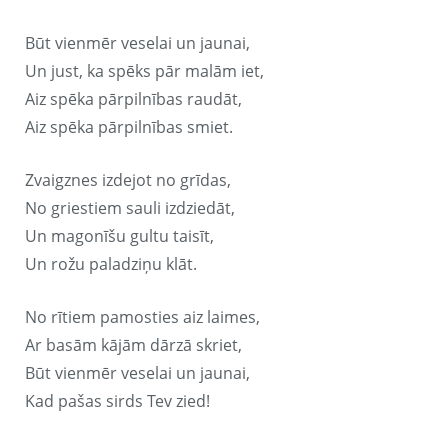
Būt vienmēr veselai un jaunai,
Un just, ka spēks pār malām iet,
Aiz spēka pārpilnības raudāt,
Aiz spēka pārpilnības smiet.
Zvaigznes izdejot no grīdas,
No griestiem sauli izdziedāt,
Un magonīšu gultu taisīt,
Un rožu paladziņu klāt.
No rītiem pamosties aiz laimes,
Ar basām kājām dārzā skriet,
Būt vienmēr veselai un jaunai,
Kad pašas sirds Tev zied!