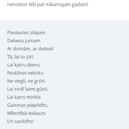
nenokūst līdz pat nākamajam gadam!
Pieskaries zilajam
Debesu jumam
Ar domām, ar dvēseli
Tā, lai to jūti.
Lai katru dienu,
Nodzīvot nebūtu
Ne viegli, ne grūti-
Lai sirdī laimi gūsti.
Lai katrs mirklis
Gaismas piepildīts,
Mīlestībā ieskauts
Un sasildīts!