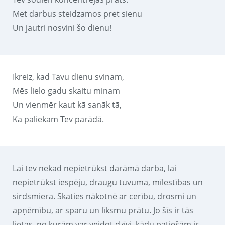
Met darbus steidzamos pret sienu
Un jautri nosvini šo dienu!
Ikreiz, kad Tavu dienu svinam,
Mēs lielo gadu skaitu minam
Un vienmēr kaut kā sanāk tā,
Ka paliekam Tev parādā.
Lai tev nekad nepietrūkst darāmā darba, lai
nepietrūkst iespēju, draugu tuvuma, mīlestības un
sirdsmiera. Skaties nākotnē ar cerību, drosmi un
apņēmību, ar sparu un līksmu prātu. Jo šīs ir tās
lietas, no kurām var veidot dzīvi, kādu patiešām ir