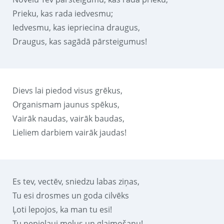
Prieku, kas rada iedvesmu;
Iedvesmu, kas iepriecina draugus,
Draugus, kas sagādā pārsteigumus!
Dievs lai piedod visus grēkus,
Organismam jaunus spēkus,
Vairāk naudas, vairāk baudas,
Lieliem darbiem vairāk jaudas!
Es tev, vectēv, sniedzu labas ziņas,
Tu esi drosmes un goda cilvēks
Ļoti lepojos, ka man tu esi!
Tu nepieļauj melus un glaimošanu!