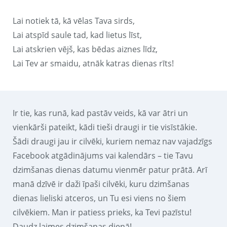
Lai notiek tā, kā vēlas Tava sirds,
Lai atspīd saule tad, kad lietus līst,
Lai atskrien vējš, kas bēdas aiznes līdz,
Lai Tev ar smaidu, atnāk katras dienas rīts!
Ir tie, kas runā, kad pastāv veids, kā var ātri un
vienkārši pateikt, kādi tieši draugi ir tie visīstākie.
Šādi draugi jau ir cilvēki, kuriem nemaz nav vajadzīgs
Facebook atgādinājums vai kalendārs – tie Tavu
dzimšanas dienas datumu vienmēr patur prātā. Arī
manā dzīvē ir daži īpaši cilvēki, kuru dzimšanas
dienas lieliski atceros, un Tu esi viens no šiem
cilvēkiem. Man ir patiess prieks, ka Tevi pazīstu!
Daudz laimes dzimšanas dienā!