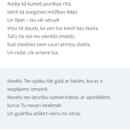
Aizdip kā kumeļi jaunības rītā,
Iekrīt kā zvaigznes mūžības klēpī.
Un šķiet – tev vēl sētuvē
Viņu tik daudz, ka vari tos kaisīt bez skaita.
Taču tie visi tev vienlīdz smeldz,
Kad steidzies tiem cauri atmiņu dzelts,
Un redzi, cik virtene īsa.
Novēlu Tev spēku tikt galā ar lietām, kuras ir
iespējams izmainīt.
Novēlu tev izturību samierināties ar apstākļiem,
kurus Tu nevari ietekmēt.
Un gudrību-atšķirt vienu no otras.