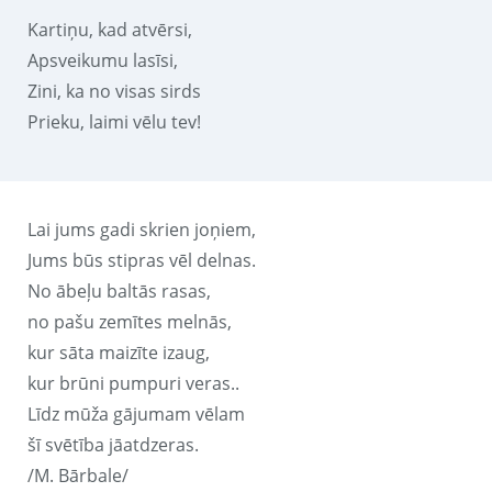
Kartiņu, kad atvērsi,
Apsveikumu lasīsi,
Zini, ka no visas sirds
Prieku, laimi vēlu tev!
Lai jums gadi skrien joņiem,
Jums būs stipras vēl delnas.
No ābeļu baltās rasas,
no pašu zemītes melnās,
kur sāta maizīte izaug,
kur brūni pumpuri veras..
Līdz mūža gājumam vēlam
šī svētība jāatdzeras.
/M. Bārbale/