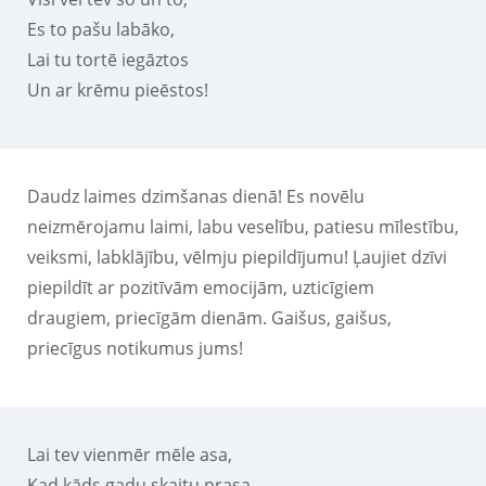
Es to pašu labāko,
Lai tu tortē iegāztos
Un ar krēmu pieēstos!
Daudz laimes dzimšanas dienā! Es novēlu
neizmērojamu laimi, labu veselību, patiesu mīlestību,
veiksmi, labklājību, vēlmju piepildījumu! Ļaujiet dzīvi
piepildīt ar pozitīvām emocijām, uzticīgiem
draugiem, priecīgām dienām. Gaišus, gaišus,
priecīgus notikumus jums!
Lai tev vienmēr mēle asa,
Kad kāds gadu skaitu prasa.