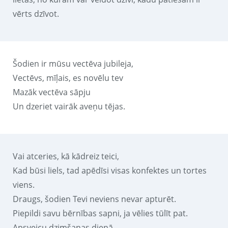
vērts dzīvot.
Šodien ir mūsu vectēva jubileja,
Vectēvs, mīļais, es novēlu tev
Mazāk vectēva sāpju
Un dzeriet vairāk aveņu tējas.
Vai atceries, kā kādreiz teici,
Kad būsi liels, tad apēdīsi visas konfektes un tortes
viens.
Draugs, šodien Tevi neviens nevar apturēt.
Piepildi savu bērnības sapni, ja vēlies tūlīt pat.
Apsveicu dzimšanas dienā.