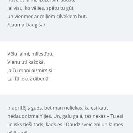
lai visu, ko vēlies, spētu tu gūt
un vienmēr ar mīļiem cilvēkiem būt.
/Lauma Daugiša/
Vēlu laimi, mīlestību,
Vienu uti kažokā,
Ja Tu mani aizmirsīsi –
Lai tā iekož dibenā.
Ir apritējis gads, bet man neliekas, ka esi kaut
nedaudz izmainījies. Un, galu galā, tas nekas – Tu esi
lielisks tieši tāds, kāds esi! Daudz sveicieni un laimes
vēlējumi!