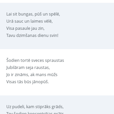
Lai sit bungas, pūš un spēlē,
Urā sauc un laimes vēlē,
Visa pasaule jau zin,
Tavu dzimšanas dienu svin!
Šodien tortē sveces spraustas
Jubilāram seja raustas,
Jo ir zināms, ak mans mūžs
Visas tās būs jānopūš.
Uz pudeli, kam stiprāks grāds,
Tev šodien koncentrējas prāts.