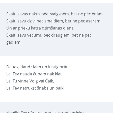
Skaiti savas naktis pēc zvaigznēm, bet ne pēc ēnām.
Skaiti savu dzīvi pēc smaidiem, bet ne pēc asarām.
Un ar prieku katrā dzimšanas dienā,
Skaiti savu vecumu pēc draugiem, bet ne pēc
gadiem.
Daudz, daudz laim un lustīg prāt,
Lai Tev nauda čupām nāk klāt,
Lai Tu vinnē Volg vai Čaik,
Lai Tev netrūkst šnabs un paik!
Novēlu Tev pārsteigumu, kas rada prieku,