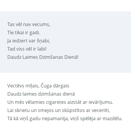
Tas vēl nav vecums,
Tie tikai ir gadi.
Ja iedzert var šņabi,
Tad viss vēl ir labi!
Daudz Laimes Dzimšanas Dienā!
Vectēvs mīļais, Čuga dārgais
Daudz laimes dzimšanas dienā
Un mēs vēlamies cigaretes aizstāt ar ievārījumu.
Lai skrietu un smejos un skūpstītos ar vecenīti,
Tā kā viņš gadu nepamanīja, viņš spēlēja ar mazdēlu.