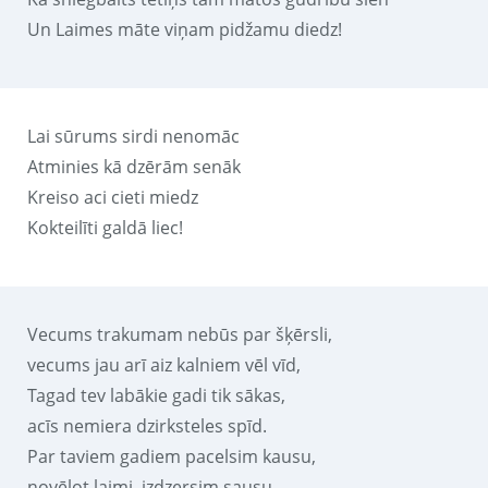
Un Laimes māte viņam pidžamu diedz!
Lai sūrums sirdi nenomāc
Atminies kā dzērām senāk
Kreiso aci cieti miedz
Kokteilīti galdā liec!
Vecums trakumam nebūs par šķērsli,
vecums jau arī aiz kalniem vēl vīd,
Tagad tev labākie gadi tik sākas,
acīs nemiera dzirksteles spīd.
Par taviem gadiem pacelsim kausu,
novēlot laimi, izdzersim sausu,