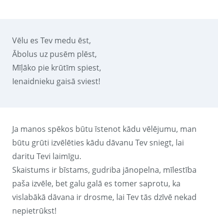
Vēlu es Tev medu ēst,
Ābolus uz pusēm plēst,
Mīļāko pie krūtīm spiest,
Ienaidnieku gaisā sviest!
Ja manos spēkos būtu īstenot kādu vēlējumu, man
būtu grūti izvēlēties kādu dāvanu Tev sniegt, lai
daritu Tevi laimīgu.
Skaistums ir bīstams, gudriba jānopelna, mīlestība
paša izvēle, bet galu galā es tomer saprotu, ka
vislabākā dāvana ir drosme, lai Tev tās dzīvē nekad
nepietrūkst!