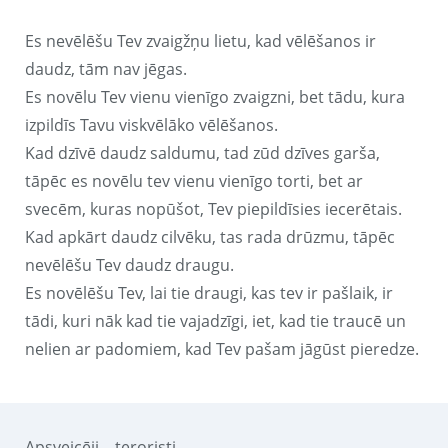
Es nevēlēšu Tev zvaigžņu lietu, kad vēlēšanos ir
daudz, tām nav jēgas.
Es novēlu Tev vienu vienīgo zvaigzni, bet tādu, kura
izpildīs Tavu viskvēlāko vēlēšanos.
Kad dzīvē daudz saldumu, tad zūd dzīves garša,
tāpēc es novēlu tev vienu vienīgo torti, bet ar
svecēm, kuras nopūšot, Tev piepildīsies iecerētais.
Kad apkārt daudz cilvēku, tas rada drūzmu, tāpēc
nevēlēšu Tev daudz draugu.
Es novēlēšu Tev, lai tie draugi, kas tev ir pašlaik, ir
tādi, kuri nāk kad tie vajadzīgi, iet, kad tie traucē un
nelien ar padomiem, kad Tev pašam jāgūst pieredze.
Apsveicēji – teroristi,