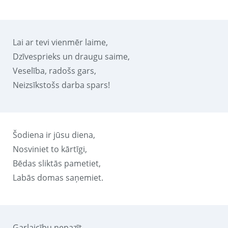
Lai ar tevi vienmēr laime,
Dzīvesprieks un draugu saime,
Veselība, radošs gars,
Neizsīkstošs darba spars!
Šodiena ir jūsu diena,
Nosviniet to kārtīgi,
Bēdas sliktās pametiet,
Labās domas saņemiet.
Garlaicību nepazīt,