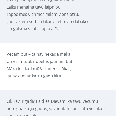
Laiks nemaina tavu laipnību
Tāpēc mēs vienmēr mīlam viens otru,
Ļauj visiem šodien tikai vēlēt tev to labāko,
Un gaisma saules apļa acīs!
Vecam būt – tā nav nekāda māka.
Un vēl mazāk nopelns jaunam būt.
Māka ir – kad mūža rudens sākas,
Jaunākam ar katru gadu kļūt
Cik Tev ir gadi? Paldies Dievam, ka tavu vecumu
nerēķina suņa gados, savādāk Tu jau būtu vecākais
suns uz pasaules.