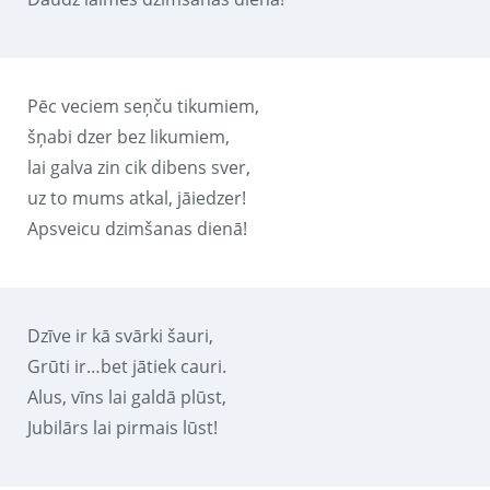
Pēc veciem seņču tikumiem,
šņabi dzer bez likumiem,
lai galva zin cik dibens sver,
uz to mums atkal, jāiedzer!
Apsveicu dzimšanas dienā!
Dzīve ir kā svārki šauri,
Grūti ir…bet jātiek cauri.
Alus, vīns lai galdā plūst,
Jubilārs lai pirmais lūst!