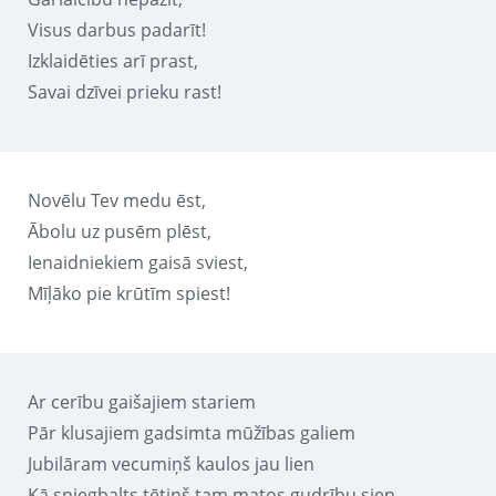
Visus darbus padarīt!
Izklaidēties arī prast,
Savai dzīvei prieku rast!
Novēlu Tev medu ēst,
Ābolu uz pusēm plēst,
Ienaidniekiem gaisā sviest,
Mīļāko pie krūtīm spiest!
Ar cerību gaišajiem stariem
Pār klusajiem gadsimta mūžības galiem
Jubilāram vecumiņš kaulos jau lien
Kā sniegbalts tētiņš tam matos gudrību sien