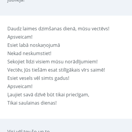
Daudz laimes dzimšanas dienā, mūsu vectēvs!
Apsveicam!
Esiet labā noskaņojumā
Nekad neskumstiet!
Sekojiet līdzi visiem mūsu norādījumiem!
Vectēv, Jūs tiešām esat stilīgākais vīrs saimē!
Esiet vesels vēl simts gadus!
Apsveicam!
Ļaujiet savā dzīvē būt tikai priecīgam,
Tikai saulainas dienas!
Visi vēl tev šo un to,