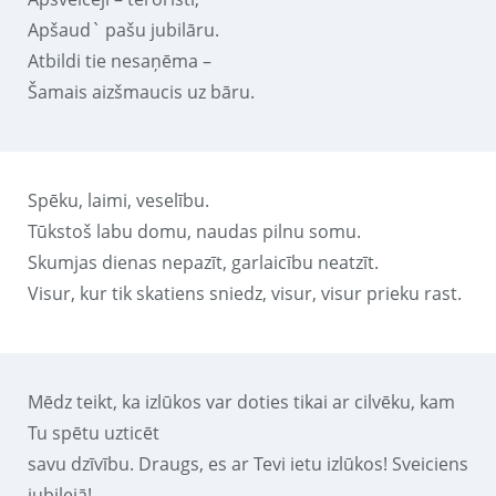
Apšaud` pašu jubilāru.
Atbildi tie nesaņēma –
Šamais aizšmaucis uz bāru.
Spēku, laimi, veselību.
Tūkstoš labu domu, naudas pilnu somu.
Skumjas dienas nepazīt, garlaicību neatzīt.
Visur, kur tik skatiens sniedz, visur, visur prieku rast.
Mēdz teikt, ka izlūkos var doties tikai ar cilvēku, kam
Tu spētu uzticēt
savu dzīvību. Draugs, es ar Tevi ietu izlūkos! Sveiciens
jubilejā!