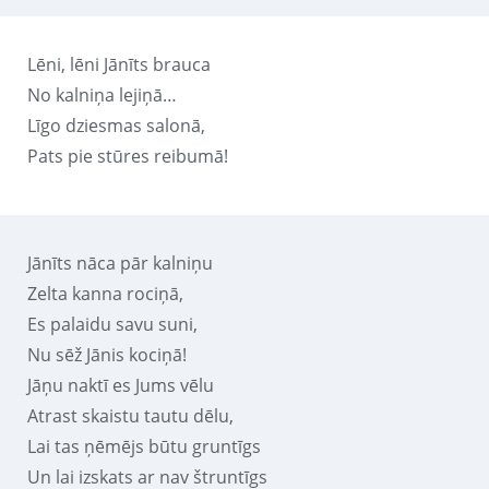
Lēni, lēni Jānīts brauca
No kalniņa lejiņā…
Līgo dziesmas salonā,
Pats pie stūres reibumā!
Jānīts nāca pār kalniņu
Zelta kanna rociņā,
Es palaidu savu suni,
Nu sēž Jānis kociņā!
Jāņu naktī es Jums vēlu
Atrast skaistu tautu dēlu,
Lai tas ņēmējs būtu gruntīgs
Un lai izskats ar nav štruntīgs