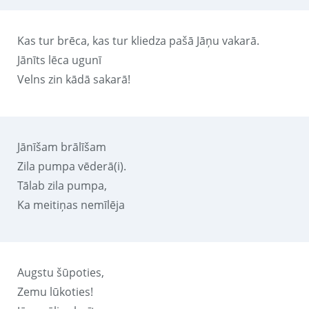
Kas tur brēca, kas tur kliedza pašā Jāņu vakarā.
Jānīts lēca ugunī
Velns zin kādā sakarā!
Jānīšam brālīšam
Zila pumpa vēderā(i).
Tālab zila pumpa,
Ka meitiņas nemīlēja
Augstu šūpoties,
Zemu lūkoties!