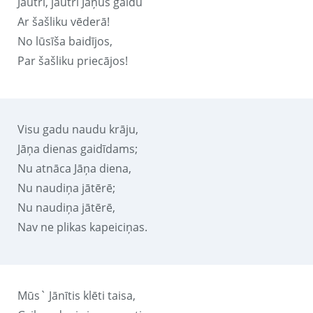
Jautri, jautri Jāņus gaidu
Ar šašliku vēderā!
No lūsīša baidījos,
Par šašliku priecājos!
Visu gadu naudu krāju,
Jāņa dienas gaidīdams;
Nu atnāca Jāņa diena,
Nu naudiņa jātērē;
Nu naudiņa jātērē,
Nav ne plikas kapeiciņas.
Mūs` Jānītis klēti taisa,