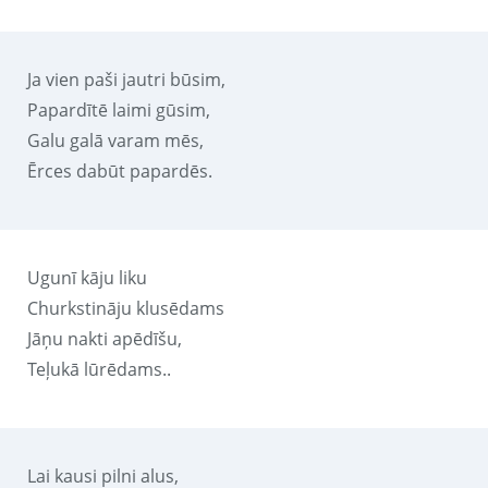
Ja vien paši jautri būsim,
Papardītē laimi gūsim,
Galu galā varam mēs,
Ērces dabūt papardēs.
Ugunī kāju liku
Churkstināju klusēdams
Jāņu nakti apēdīšu,
Teļukā lūrēdams..
Lai kausi pilni alus,