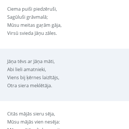
Ciema puiši piedzēruši,
Sagūluši grāvmalā;
Mūsu meitas gaŗām gāja,
Virsū svieda Jāņu zāles.
Jāņa tēvs ar Jāņa māti,
Abi lieli amatnieki,
Viens bij ķērnes laizītājs,
Otra siera meklētāja.
Citās mājās sieru sēja,
Mūsu mājās vien nesēja: