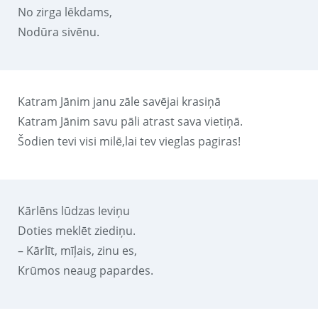
No zirga lēkdams,
Nodūra sivēnu.
Katram Jānim janu zāle savējai krasiņā
Katram Jānim savu pāli atrast sava vietiņā.
Šodien tevi visi milē,lai tev vieglas pagiras!
Kārlēns lūdzas Ieviņu
Doties meklēt ziediņu.
– Kārlīt, mīļais, zinu es,
Krūmos neaug papardes.