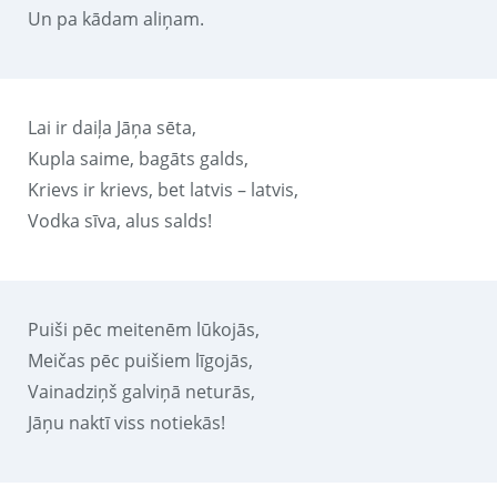
Un pa kādam aliņam.
Lai ir daiļa Jāņa sēta,
Kupla saime, bagāts galds,
Krievs ir krievs, bet latvis – latvis,
Vodka sīva, alus salds!
Puiši pēc meitenēm lūkojās,
Meičas pēc puišiem līgojās,
Vainadziņš galviņā neturās,
Jāņu naktī viss notiekās!