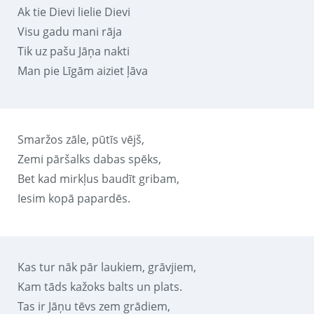
Ak tie Dievi lielie Dievi
Visu gadu mani rāja
Tik uz pašu Jāņa nakti
Man pie Līgām aiziet ļāva
Smaržos zāle, pūtīs vējš,
Zemi pāršalks dabas spēks,
Bet kad mirkļus baudīt gribam,
Iesim kopā papardēs.
Kas tur nāk pār laukiem, grāvjiem,
Kam tāds kažoks balts un plats.
Tas ir Jāņu tēvs zem grādiem,