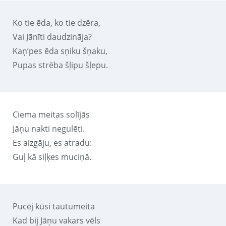
Ko tie ēda, ko tie dzēra,
Vai Jānīti daudzināja?
Kaņ’pes ēda sņiku šņaku,
Pupas strēba šļipu šļepu.
Ciema meitas solījās
Jāņu nakti negulēti.
Es aizgāju, es atradu:
Guļ kā siļķes muciņā.
Pucēj kūsi tautumeita
Kad bij Jāņu vakars vēls