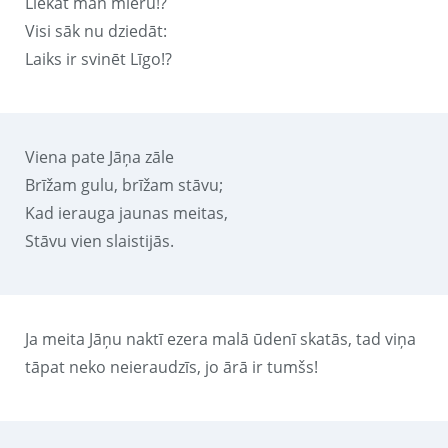
Liekat man mieru!?
Visi sāk nu dziedāt:
Laiks ir svinēt Līgo!?
Viena pate Jāņa zāle
Brīžam gulu, brīžam stāvu;
Kad ierauga jaunas meitas,
Stāvu vien slaistijās.
Ja meita Jāņu naktī ezera malā ūdenī skatās, tad viņa
tāpat neko neieraudzīs, jo ārā ir tumšs!