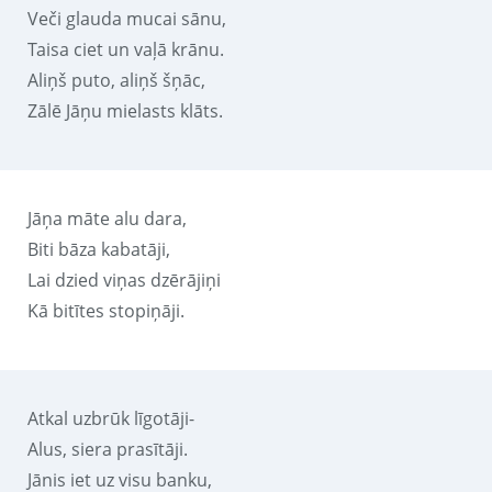
Veči glauda mucai sānu,
Taisa ciet un vaļā krānu.
Aliņš puto, aliņš šņāc,
Zālē Jāņu mielasts klāts.
Jāņa māte alu dara,
Biti bāza kabatāji,
Lai dzied viņas dzērājiņi
Kā bitītes stopiņāji.
Atkal uzbrūk līgotāji-
Alus, siera prasītāji.
Jānis iet uz visu banku,