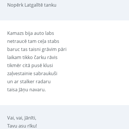
Nopērk Latgalītē tanku
Kamazs bija auto labs
netraucē tam ceļa stabs
baruc tas taisni grāvim pāri
laikam tikko čarku rāvis
tikmēr citā pusē klusi
zaļvestainie sabraukuši
un ar stalker radaru
taisa Jāņu navaru.
Vai, vai, Jānīti,
Tavu asu rīku!