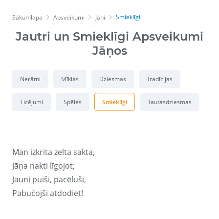
Smieklīgi
Sākumlapa
Apsveikumi
Jāņi
Jautri un Smieklīgi Apsveikumi
Jāņos
Nerātni
Mīklas
Dziesmas
Tradīcijas
Ticējumi
Spēles
Smieklīgi
Tautasdziesmas
Man izkrita zelta sakta,
Jāņa nakti līgojot;
Jauni puiši, pacēluši,
Pabučojši atdodiet!