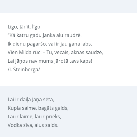
Līgo, Jānīt, līgo!
“Kā katru gadu Janka alu raudzē.
Ik dienu pagaršo, vai ir jau gana labs.
Vien Milda rūc: – Tu, vecais, aknas saudzē,
Lai Jāņos nav mums jārotā tavs kaps!
/I. Šteinberga/
Lai ir daiļa Jāņa sēta,
Kupla saime, bagāts galds,
Lai ir laime, lai ir prieks,
Vodka sīva, alus salds.