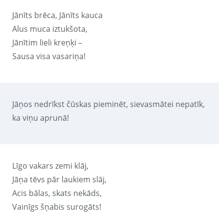
Jānīts brēca, Jānīts kauca
Alus muca iztukšota,
Jānītim lieli kreņķi –
Sausa visa vasariņa!
Jāņos nedrīkst čūskas pieminēt, sievasmātei nepatīk,
ka viņu aprunā!
Līgo vakars zemi klāj,
Jāņa tēvs pār laukiem slāj,
Acis bālas, skats nekāds,
Vainīgs šņabis surogāts!