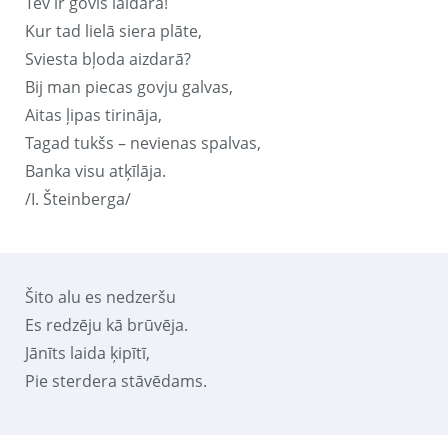
Tev ir govis laidarā!
Kur tad lielā siera plāte,
Sviesta bļoda aizdarā?
Bij man piecas govju galvas,
Aitas ļipas tirināja,
Tagad tukšs – nevienas spalvas,
Banka visu atķīlāja.
/I. Šteinberga/
Šito alu es nedzeršu
Es redzēju kā brūvēja.
Jānīts laida ķipītī,
Pie sterdera stāvēdams.