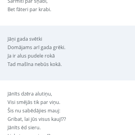
Sarmīti par šņabi,
Bet fāteri par krabi.
Jāņi gada svētki
Domājams arī gada grēki.
Ja ir alus pudele rokā
Tad mašīna nebūs kokā.
Jānīts dzēra alutiņu,
Visi smējās tik par viņu.
Šis nu sabēdājies mauj:
Gribat, lai jūs visus kauj!??
Jānīts ēd sieru.