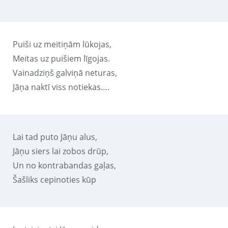
Puiši uz meitiņām lūkojas,
Meitas uz puišiem līgojas.
Vainadziņš galviņā neturas,
Jāņa naktī viss notiekas….
Lai tad puto Jāņu alus,
Jāņu siers lai zobos drūp,
Un no kontrabandas gaļas,
Šašliks cepinoties kūp