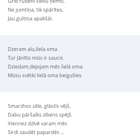
Grib rudeni sievu ņemti,
Ne jumtiņa, tik spārītes,
Jau gultiņa apakšāi.
Dzeram alu,liela oma
Tur Jānītis mūs ir saucis
Dziedam,dejojam mēs lielā oma
Mūsu svētki lielā oma beigušies
Smarzhos zāle, glāstīs vējš,
Dabu pāršalks zibens spējš.
Vienreiz dzīvē varam mēs
Sirdi zaudēt papardēs …