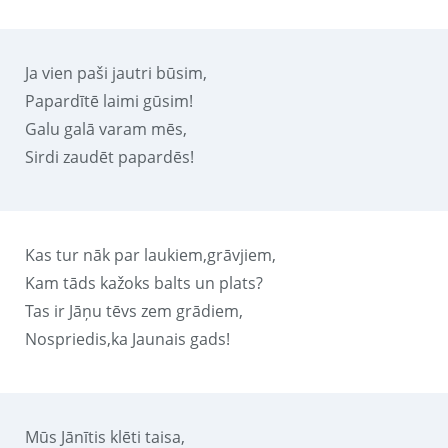
Ja vien paši jautri būsim,
Papardītē laimi gūsim!
Galu galā varam mēs,
Sirdi zaudēt papardēs!
Kas tur nāk par laukiem,grāvjiem,
Kam tāds kažoks balts un plats?
Tas ir Jāņu tēvs zem grādiem,
Nospriedis,ka Jaunais gads!
Mūs Jānītis klēti taisa,