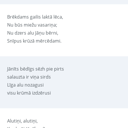
Brēkdams gailis laktā lēca,
Nu būs miežu vasariņa;
Nu dzers alu Jāņu bērni,
Snīpus krūzā mērcēdami.
Jānīts bēdīgs sēzh pie pirts
salauzta ir viņa sirds
Līga alu nozagusi
visu krūmā izdzērusi
Alutiņi, alutiņi,