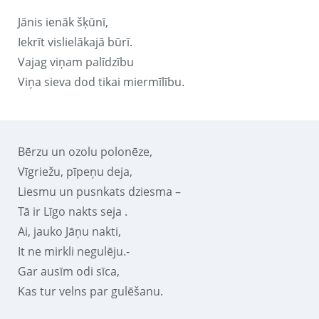
Jānis ienāk šķūnī,
Iekrīt vislielākajā būrī.
Vajag viņam palīdzību
Viņa sieva dod tikai miermīlību.
Bērzu un ozolu polonēze,
Vīgriežu, pīpeņu deja,
Liesmu un pusnkats dziesma –
Tā ir Līgo nakts seja .
Ai, jauko Jāņu nakti,
It ne mirkli negulēju.-
Gar ausīm odi sīca,
Kas tur velns par gulēšanu.