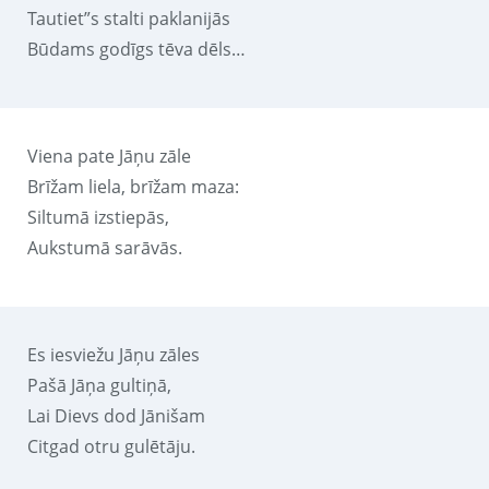
Tautiet”s stalti paklanijās
Būdams godīgs tēva dēls…
Viena pate Jāņu zāle
Brīžam liela, brīžam maza:
Siltumā izstiepās,
Aukstumā sarāvās.
Es iesviežu Jāņu zāles
Pašā Jāņa gultiņā,
Lai Dievs dod Jānišam
Citgad otru gulētāju.