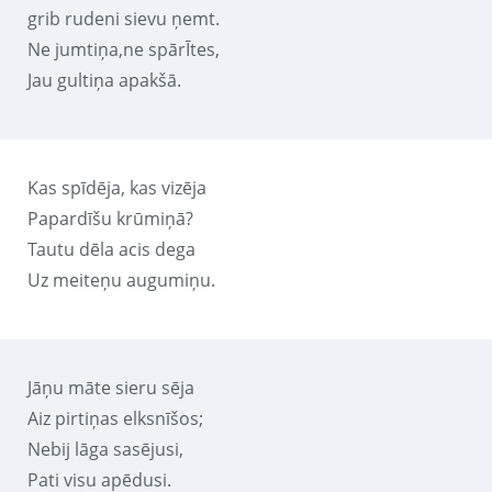
grib rudeni sievu ņemt.
Ne jumtiņa,ne spārĪtes,
Jau gultiņa apakšā.
Kas spīdēja, kas vizēja
Papardīšu krūmiņā?
Tautu dēla acis dega
Uz meiteņu augumiņu.
Jāņu māte sieru sēja
Aiz pirtiņas elksnīšos;
Nebij lāga sasējusi,
Pati visu apēdusi.