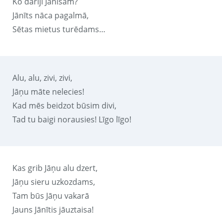
Ko darīji Jānīšam?
Jānīts nāca pagalmā,
Sētas mietus turēdams…
Alu, alu, zivi, zivi,
Jāņu māte nelecies!
Kad mēs beidzot būsim divi,
Tad tu baigi norausies! Līgo līgo!
Kas grib Jāņu alu dzert,
Jāņu sieru uzkozdams,
Tam būs Jāņu vakarā
Jauns Jānītis jāuztaisa!