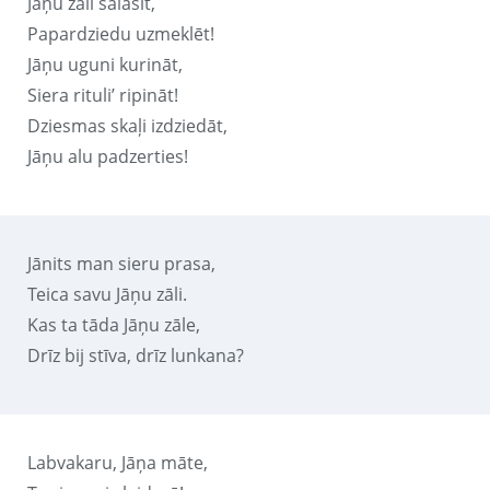
Jāņu zāli salasīt,
Papardziedu uzmeklēt!
Jāņu uguni kurināt,
Siera rituli’ ripināt!
Dziesmas skaļi izdziedāt,
Jāņu alu padzerties!
Jānits man sieru prasa,
Teica savu Jāņu zāli.
Kas ta tāda Jāņu zāle,
Drīz bij stīva, drīz lunkana?
Labvakaru, Jāņa māte,