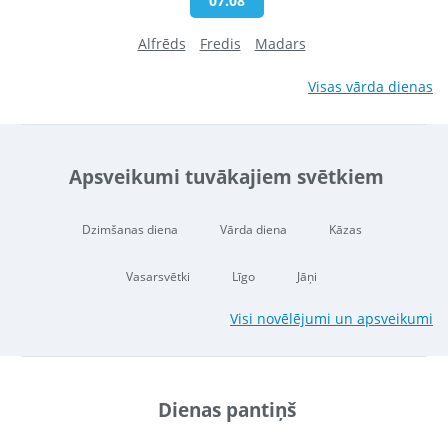
07.08
Alfrēds
Fredis
Madars
Visas vārda dienas
Apsveikumi tuvākajiem svētkiem
Dzimšanas diena
Vārda diena
Kāzas
Vasarsvētki
Līgo
Jāņi
Visi novēlējumi un apsveikumi
Dienas pantiņš