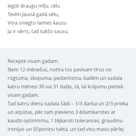
Iegūt draugu mīļu, cēlu
Tevīm Jaunā gadā vēlu,
Viņa sniegto laimes kausu
Ja ir vērts, tad tukšo sausu.
Recepte visam gadam.
Ņem 12 mēnešus, notīra tos pavisam tīrus no
rūgtuma, skopuma, pedantisma, bailēm un sadala
katru mēnesi 30 vai 31 daļās, tā, lai krājumu pietiek
visam gadam.
Tad katru dienu sadala šādi – 1/3 darba un 2/3 prieka
un atpūtas, pēc tam pievieno 3 ēdamkarotes ar
kaudzi optimismu, 1 tējkaroti tolerances, graudiņu
ironijas un ščipsniņu takta, un tad visu masu pārlej