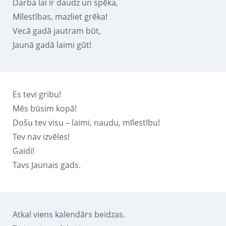
Darba lai ir daudz un spēka,
Mīlestības, mazliet grēka!
Vecā gadā jautram būt,
Jaunā gadā laimi gūt!
Es tevi gribu!
Mēs būsim kopā!
Došu tev visu – laimi, naudu, mīlestību!
Tev nav izvēles!
Gaidi!
Tavs Jaunais gads.
Atkal viens kalendārs beidzas.