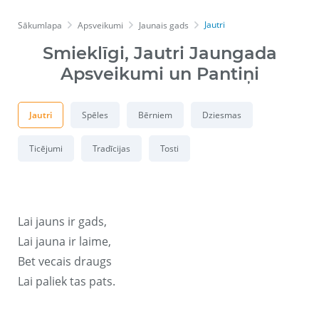
Jautri
Sākumlapa
Apsveikumi
Jaunais gads
Smieklīgi, Jautri Jaungada
Apsveikumi un Pantiņi
Jautri
Spēles
Bērniem
Dziesmas
Ticējumi
Tradīcijas
Tosti
Lai jauns ir gads,
Lai jauna ir laime,
Bet vecais draugs
Lai paliek tas pats.