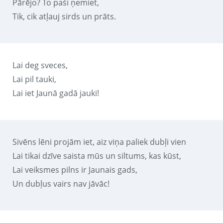
Pārējo? To paši ņemiet,
Tik, cik atļauj sirds un prāts.
Lai deg sveces,
Lai pil tauki,
Lai iet Jaunā gadā jauki!
Sivēns lēni projām iet, aiz viņa paliek dubļi vien
Lai tikai dzīve saista mūs un siltums, kas kūst,
Lai veiksmes pilns ir Jaunais gads,
Un dubļus vairs nav jāvāc!