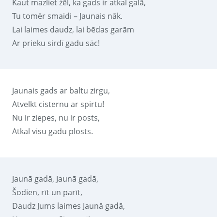
Kaut mazliet žēl, ka gads ir atkal galā,
Tu tomēr smaidi – Jaunais nāk.
Lai laimes daudz, lai bēdas garām
Ar prieku sirdī gadu sāc!
Jaunais gads ar baltu zirgu,
Atvelkt cisternu ar spirtu!
Nu ir ziepes, nu ir posts,
Atkal visu gadu plosts.
Jaunā gadā, Jaunā gadā,
Šodien, rīt un parīt,
Daudz Jums laimes Jaunā gadā,