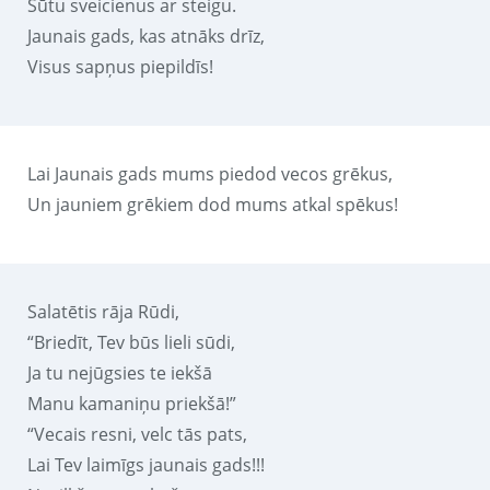
Sūtu sveicienus ar steigu.
Jaunais gads, kas atnāks drīz,
Visus sapņus piepildīs!
Lai Jaunais gads mums piedod vecos grēkus,
Un jauniem grēkiem dod mums atkal spēkus!
Salatētis rāja Rūdi,
“Briedīt, Tev būs lieli sūdi,
Ja tu nejūgsies te iekšā
Manu kamaniņu priekšā!”
“Vecais resni, velc tās pats,
Lai Tev laimīgs jaunais gads!!!