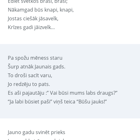
Ēdiet svētkos braši, braši;
Nākamgad būs knapi, knapi,
Jostas ciešāk jāsavelk,
Krīzes gadi jāizvelk…
Pa spožu mēness staru
Šurp atnāk Jaunais gads.
To droši sacīt varu,
Jo redzēju to pats.
Es aši pajautāju :” Vai būsi mums labs draugs?”
“Ja labi būsiet paši” viņš teica “Būšu jauks!”
Jauno gadu svinēt prieks