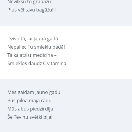
Nevilkšu to grabažu
Plus vēl tavu bagāžu!!!
Dzīvo tā, lai Jaunā gadā
Nepaliec Tu smieklu badā!
Tā kā atzīst medicīna –
Smieklos daudz C vitamīna.
Mēs gaidām Jauno gadu
Būs pilna māja radu.
Mūs abus piedzirdīja
Še Tev nu svētki bija!