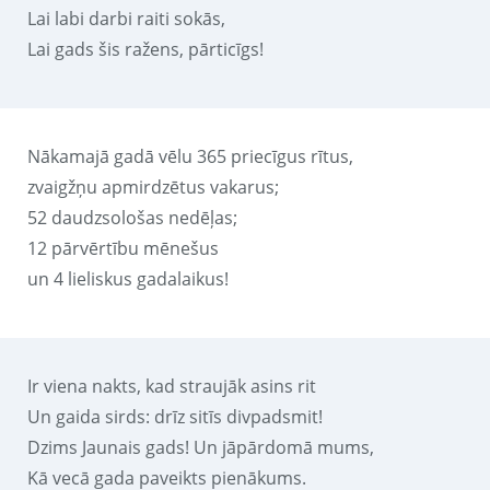
Lai labi darbi raiti sokās,
Lai gads šis ražens, pārticīgs!
Nākamajā gadā vēlu 365 priecīgus rītus,
zvaigžņu apmirdzētus vakarus;
52 daudzsološas nedēļas;
12 pārvērtību mēnešus
un 4 lieliskus gadalaikus!
Ir viena nakts, kad straujāk asins rit
Un gaida sirds: drīz sitīs divpadsmit!
Dzims Jaunais gads! Un jāpārdomā mums,
Kā vecā gada paveikts pienākums.