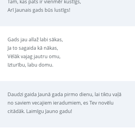
Tam, kas pats ir vienmēr kustīgs,
Arī Jaunais gads būs lustīgs!
Gads jau allaž labi sākas,
Ja to sagaida kā nākas,
Vēlāk vajag jautru omu,
Izturību, labu domu.
Daudzi gaida Jaunā gada pirmo dienu, lai tiktu vaļā
no saviem vecajiem ieradumiem, es Tev novēlu
citādāk. Laimīgu Jauno gadu!