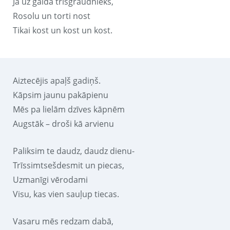
Ja uz galda trīsgraudnieks,
Rosolu un torti nost
Tikai kost un kost un kost.
Aiztecējis apaļš gadiņš.
Kāpsim jaunu pakāpienu
Mēs pa lielām dzīves kāpnēm
Augstāk – droši kā arvienu
Paliksim te daudz, daudz dienu-
Trīssimtsešdesmit un piecas,
Uzmanīgi vērodami
Visu, kas vien sauļup tiecas.
Vasaru mēs redzam dabā,