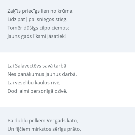
Zaķīts priecīgs lien no krūma,
Līdz pat ļipai sniegos stieg.
Tomēr dūšīgs cilpo ciemos:
Jauns gads līksmi jāsatiek!
Lai Salavectēvs savā tarbā
Nes panākumus jaunus darbā,
Lai veselību kaulos rīvē,
Dod laimi personīgā dzīvē.
Pa dubļu peļķēm Vecgads kāto,
Un fiļčiem mirkstos sērīgs prāto,