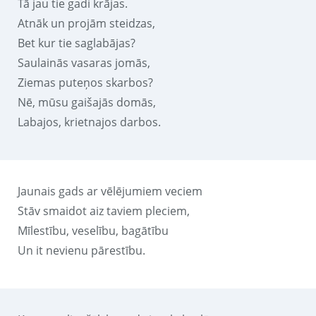
Tā jau tie gadi krājas.
Atnāk un projām steidzas,
Bet kur tie saglabājas?
Saulainās vasaras jomās,
Ziemas puteņos skarbos?
Nē, mūsu gaišajās domās,
Labajos, krietnajos darbos.
Jaunais gads ar vēlējumiem veciem
Stāv smaidot aiz taviem pleciem,
Mīlestību, veselību, bagātību
Un it nevienu pārestību.