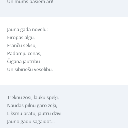
Un mums pašiem arī!
Jaunā gadā novēlu:
Eiropas algu,
Franču seksu,
Padomju cenas,
Čigāna jautrību
Un sibīriešu veselību.
Treknu zosi, lauku speķi,
Naudas pilnu garo zeķi,
Līksmu prātu, jautru dzīvi
Jauno gadu sagaidot…