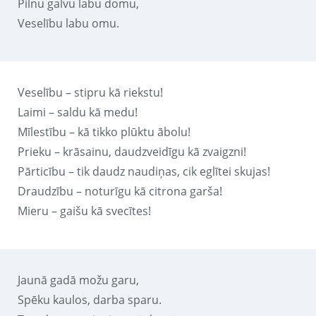
Pilnu galvu labu domu,
Veselību labu omu.
Veselību – stipru kā riekstu!
Laimi – saldu kā medu!
Mīlestību – kā tikko plūktu ābolu!
Prieku – krāsainu, daudzveidīgu kā zvaigzni!
Pārticību – tik daudz naudiņas, cik eglītei skujas!
Draudzību – noturīgu kā citrona garša!
Mieru – gaišu kā svecītes!
Jaunā gadā možu garu,
Spēku kaulos, darba sparu.