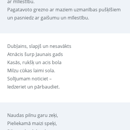
ar mīlestību.
Pagatavoto grezno ar maziem uzmanības pušķīšiem
un pasniedz ar gaišumu un mīlestību.
Dubļains, slapjš un nesavākts
Atnācis šurp Jaunais gads
Kasās, rukšķ un acis bola
Milzu cūkas laimi sola.
Solījumam noticiet –
Iedzeriet un pārbaudiet.
Naudas pilnu garu zeķi,
Pieliekamā maizi speķi,