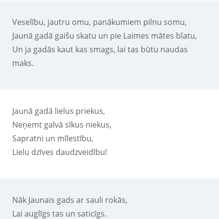
Veselību, jautru omu, panākumiem pilnu somu,
Jaunā gadā gaišu skatu un pie Laimes mātes blatu,
Un ja gadās kaut kas smags, lai tas būtu naudas
maks.
Jaunā gadā lielus priekus,
Neņemt galvā sīkus niekus,
Sapratni un mīlestību,
Lielu dzīves daudzveidību!
Nāk Jaunais gads ar sauli rokās,
Lai auglīgs tas un saticīgs.