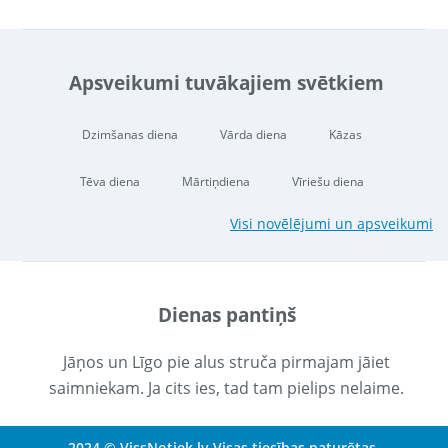
Apsveikumi tuvākajiem svētkiem
Dzimšanas diena
Vārda diena
Kāzas
Tēva diena
Mārtiņdiena
Vīriešu diena
Visi novēlējumi un apsveikumi
Dienas pantiņš
Jāņos un Līgo pie alus struča pirmajam jāiet
saimniekam. Ja cits ies, tad tam pielips nelaime.
2024 © VissNotiek.lv Visas tiesības paturētas.