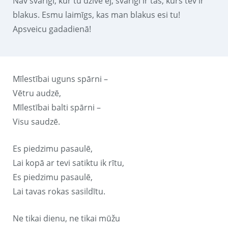
Nav svarīgi, kur tu dzīvē ej, svarīgi ir tas, kurš tev ir
blakus. Esmu laimīgs, kas man blakus esi tu!
Apsveicu gadadienā!
Mīlestībai uguns spārni –
Vētru audzē,
Mīlestībai balti spārni –
Visu saudzē.
Es piedzimu pasaulē,
Lai kopā ar tevi satiktu ik rītu,
Es piedzimu pasaulē,
Lai tavas rokas sasildītu.
Ne tikai dienu, ne tikai mūžu