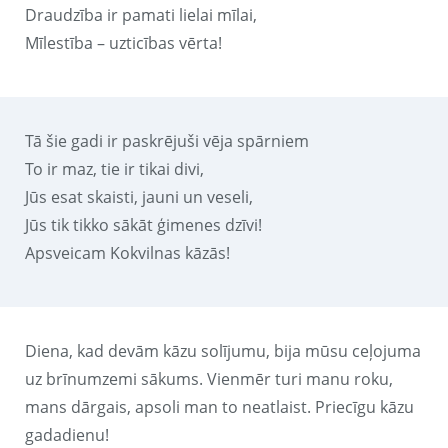
Draudzība ir pamati lielai mīlai,
Mīlestība – uzticības vērta!
Tā šie gadi ir paskrējuši vēja spārniem
To ir maz, tie ir tikai divi,
Jūs esat skaisti, jauni un veseli,
Jūs tik tikko sākāt ģimenes dzīvi!
Apsveicam Kokvilnas kāzās!
Diena, kad devām kāzu solījumu, bija mūsu ceļojuma
uz brīnumzemi sākums. Vienmēr turi manu roku,
mans dārgais, apsoli man to neatlaist. Priecīgu kāzu
gadadienu!