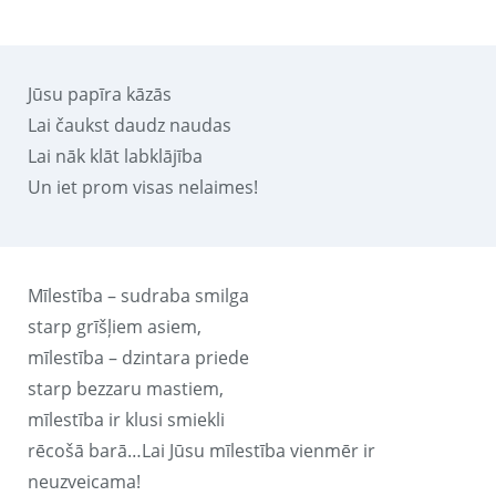
Jūsu papīra kāzās
Lai čaukst daudz naudas
Lai nāk klāt labklājība
Un iet prom visas nelaimes!
Mīlestība – sudraba smilga
starp grīšļiem asiem,
mīlestība – dzintara priede
starp bezzaru mastiem,
mīlestība ir klusi smiekli
rēcošā barā…Lai Jūsu mīlestība vienmēr ir
neuzveicama!