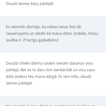
Daudz laimes kāzu jubilejā!
Es vienmēr domāju, ka nekas nevar būt tik
nevainojams un ideāls kā mana dzīve. Izrādās, mūsu
laulība ir. Priecīgu gadadienu!
Daudzi cilvēki dāvina savām sievām dāvanas viņu
jubilejā. Bet es to daru ļoti vienkāršāk un visu savu
dzīvi atdevu tev, mana dārgā. Es tevi mīlu, daudz
laimes jubilejā!