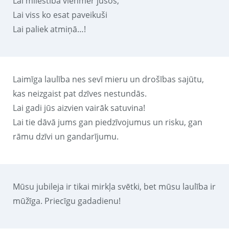
Lai mīlestība vienmēr jūsos,
Lai viss ko esat paveikuši
Lai paliek atmiņā…!
Laimīga laulība nes sevī mieru un drošības sajūtu,
kas neizgaist pat dzīves nestundās.
Lai gadi jūs aizvien vairāk satuvina!
Lai tie dāvā jums gan piedzīvojumus un risku, gan
rāmu dzīvi un gandarījumu.
Mūsu jubileja ir tikai mirkļa svētki, bet mūsu laulība ir
mūžīga. Priecīgu gadadienu!