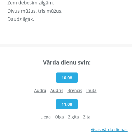
Zem debesīm zilgām,
Divus mūžus, trīs mūžus,
Daudz ilgāk.
Vārda dienu svin:
10.08
Audra
Audris
Brencis
Inuta
11.08
Liega
Olga
Zigita
Zita
Visas vārda dienas