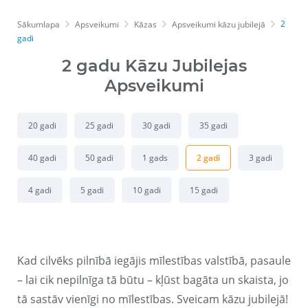
2
Sākumlapa
Apsveikumi
Kāzas
Apsveikumi kāzu jubilejā
gadi
2 gadu Kāzu Jubilejas
Apsveikumi
20 gadi
25 gadi
30 gadi
35 gadi
40 gadi
50 gadi
1 gads
2 gadi
3 gadi
4 gadi
5 gadi
10 gadi
15 gadi
Kad cilvēks pilnībā iegājis mīlestības valstībā, pasaule
– lai cik nepilnīga tā būtu – kļūst bagāta un skaista, jo
tā sastāv vienīgi no mīlestības. Sveicam kāzu jubilejā!