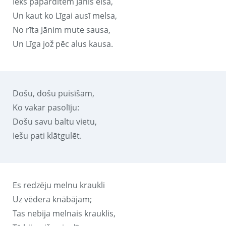
Iekš papardītēm Jānis elsa,
Un kaut ko Līgai ausī melsa,
No rīta Jānim mute sausa,
Un Līga jož pēc alus kausa.
Došu, došu puisīšam,
Ko vakar pasolīju:
Došu savu baltu vietu,
Iešu pati klātgulēt.
Es redzēju melnu kraukli
Uz vēdera knābājam;
Tas nebija melnais krauklis,