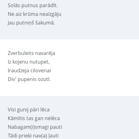
Solās putnus parādīt.
Ne aiz krūma neaizgāju
Jau putniņš šakumā.
Zverbuleits navarēja
Iz kojenu nutupet,
Iraudzeja cilovenai
Div’ pupenis ozutī.
Visi gunij pāri lēca
Kāmītis tas gan nelēca
Nabagam(i)smagi pauti
Tādi prieki nav(a) ļauti