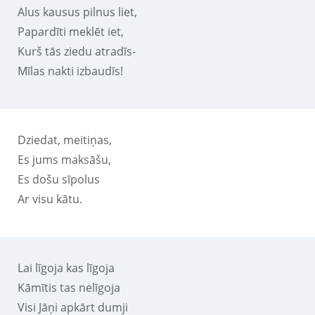
Alus kausus pilnus liet,
Papardīti meklēt iet,
Kurš tās ziedu atradīs-
Mīlas nakti izbaudīs!
Dziedat, meitiņas,
Es jums maksāšu,
Es došu sīpolus
Ar visu kātu.
Lai līgoja kas līgoja
Kāmītis tas nelīgoja
Visi Jāņi apkārt dumji