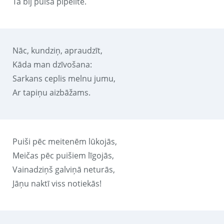
Tā bij puiša pipelīte.
Nāc, kundziņ, apraudzīt,
Kāda man dzīvošana:
Sarkans ceplis melnu jumu,
Ar tapiņu aizbāžams.
Puiši pēc meitenēm lūkojās,
Meičas pēc puišiem līgojās,
Vainadziņš galviņā neturās,
Jāņu naktī viss notiekās!