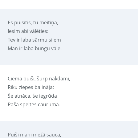
Es puisītis, tu meitiņa,
Iesim abi vālēties:
Tev ir laba sārmu silem
Man ir laba bungu vāle.
Ciema puiši, šurp nākdami,
Rīku ziepes balināja;
Še atnāca, še iegrūda
Pašā speltes caurumā.
Puiši mani mežā sauca,