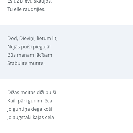
Es uz Dievu skatījos,
Tu ellē raudzījies.
Dod, Dieviņi, lietum līt,
Nejās puiši pieguļā!
Būs manam lācīšam
Stabulīte mutītē.
Dižas meitas diži puiši
Kaili pāri gunim lēca
Jo guntiņa dega koši
Jo augstāki kājas cēla