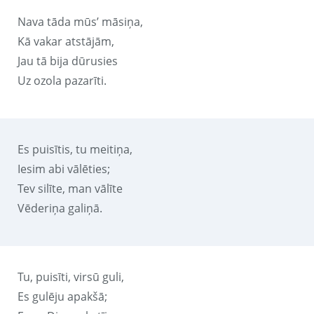
Nava tāda mūs’ māsiņa,
Kā vakar atstājām,
Jau tā bija dūrusies
Uz ozola pazarīti.
Es puisītis, tu meitiņa,
Iesim abi vālēties;
Tev silīte, man vālīte
Vēderiņa galiņā.
Tu, puisīti, virsū guli,
Es gulēju apakšā;