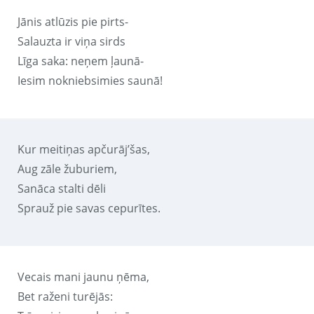
Jānis atlūzis pie pirts-
Salauzta ir viņa sirds
Līga saka: neņem ļaunā-
Iesim nokniebsimies saunā!
Kur meitiņas apčurāj’šas,
Aug zāle žuburiem,
Sanāca stalti dēli
Sprauž pie savas cepurītes.
Vecais mani jaunu ņēma,
Bet raženi turējās: