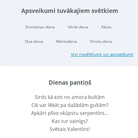
Apsveikumi tuvākajiem svētkiem
Dzimšanas diena
Vārda diena
Kāzas
Tēva diena
Mārtiņdiena
Vīriešu diena
Visi novēlējumi un apsveikumi
Dienas pantiņš
Sirds kā ezis no amora bultām
Cik var lēkāt pa dažādām gultām?
Apkārt plīvo skūpstu serpentīns…
Kas tur vainīgs?
Svētais Valentīns!