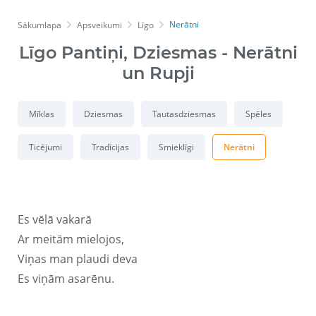
Nerātni
Sākumlapa
Apsveikumi
Līgo
Līgo Pantiņi, Dziesmas - Nerātni
un Rupji
Mīklas
Dziesmas
Tautasdziesmas
Spēles
Ticējumi
Tradīcijas
Smieklīgi
Nerātni
Es vēlā vakarā
Ar meitām mielojos,
Viņas man plaudi deva
Es viņām asarēnu.