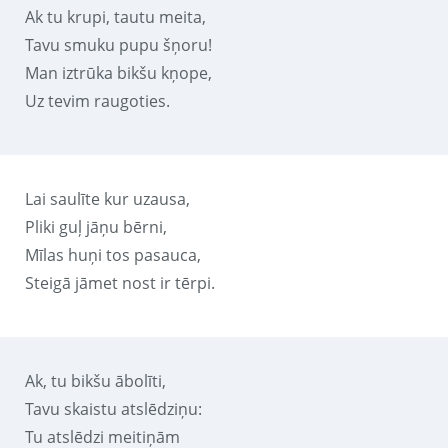
Ak tu krupi, tautu meita,
Tavu smuku pupu šņoru!
Man iztrūka bikšu kņope,
Uz tevim raugoties.
Lai saulīte kur uzausa,
Pliki guļ jāņu bērni,
Mīlas huņi tos pasauca,
Steigā jāmet nost ir tērpi.
Ak, tu bikšu ābolīti,
Tavu skaistu atslēdziņu:
Tu atslēdzi meitiņām