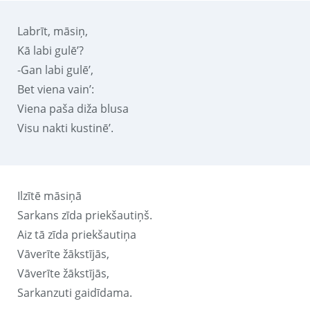
Labrīt, māsiņ,
Kā labi gulē’?
-Gan labi gulē’,
Bet viena vain’:
Viena paša diža blusa
Visu nakti kustinē’.
Ilzītē māsiņā
Sarkans zīda priekšautiņš.
Aiz tā zīda priekšautiņa
Vāverīte žākstījās,
Vāverīte žākstījās,
Sarkanzuti gaidīdama.