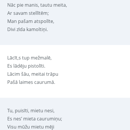
Nāc pie manis, tautu meita,
Ar savam stellītēm;
Man pašam atspolīte,
Divi zīda kamoltiņi.
Lācīt,s tup mežmalē,
Es lādēju pistolīti.
Lācim šāu, meitai trāpu
Pašā laimes caurumā.
Tu, puisīti, mietu nesi,
Es nes’ mieta caurumiņu;
Visu mūžu mietu mēji