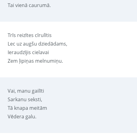
Tai vienā caurumā.
Trīs reizītes cīrulītis
Lec uz augšu dziedādams,
Ieraudzījis cielavai
Zem ļipiņas melnumiņu.
Vai, manu gailīti
Sarkanu seksti,
Tā knapa meitām
Vēdera galu.