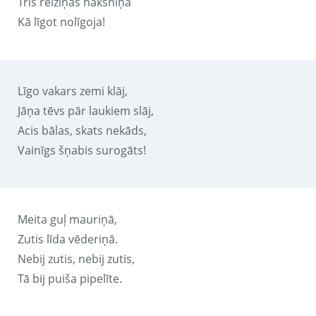
Trīs reiziņas naksniņā
Kā līgot nolīgoja!
Līgo vakars zemi klāj,
Jāņa tēvs pār laukiem slāj,
Acis bālas, skats nekāds,
Vainīgs šņabis surogāts!
Meita guļ mauriņā,
Zutis līda vēderiņā.
Nebij zutis, nebij zutis,
Tā bij puiša pipelīte.