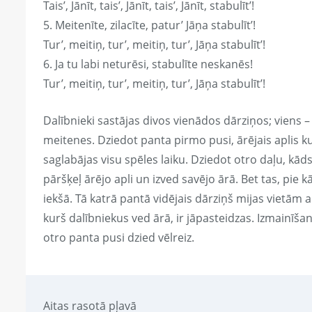
Tais’, Jānīt, tais’, Jānīt, tais’, Jānīt, stabulīt’!
5. Meitenīte, zilacīte, patur’ Jāņa stabulīt’!
Tur’, meitiņ, tur’, meitiņ, tur’, Jāņa stabulīt’!
6. Ja tu labi neturēsi, stabulīte neskanēs!
Tur’, meitiņ, tur’, meitiņ, tur’, Jāņa stabulīt’!
Dalībnieki sastājas divos vienādos dārziņos; viens – i
meitenes. Dziedot panta pirmo pusi, ārējais aplis kust
saglabājas visu spēles laiku. Dziedot otro daļu, kāds
pāršķeļ ārējo apli un izved savējo ārā. Bet tas, pie k
iekšā. Tā katrā pantā vidējais dārziņš mijas vietām a
kurš dalībniekus ved ārā, ir jāpasteidzas. Izmainīša
otro panta pusi dzied vēlreiz.
Aitas rasotā pļavā