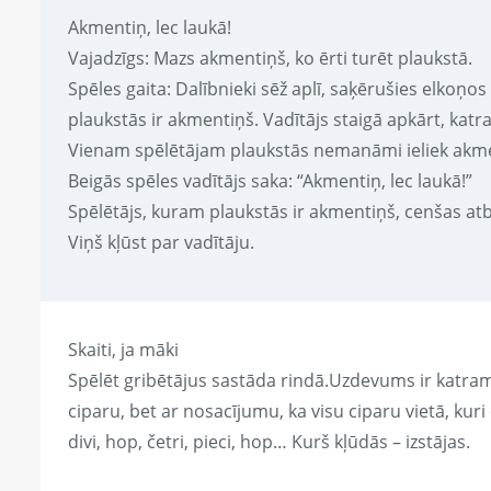
Akmentiņ, lec laukā!
Vajadzīgs: Mazs akmentiņš, ko ērti turēt plaukstā.
Spēles gaita: Dalībnieki sēž aplī, saķērušies elkoņo
plaukstās ir akmentiņš. Vadītājs staigā apkārt, kat
Vienam spēlētājam plaukstās nemanāmi ieliek akmen
Beigās spēles vadītājs saka: “Akmentiņ, lec laukā!”
Spēlētājs, kuram plaukstās ir akmentiņš, cenšas atb
Viņš kļūst par vadītāju.
Skaiti, ja māki
Spēlēt gribētājus sastāda rindā.Uzdevums ir katr
ciparu, bet ar nosacījumu, ka visu ciparu vietā, kur
divi, hop, četri, pieci, hop… Kurš kļūdās – izstājas.