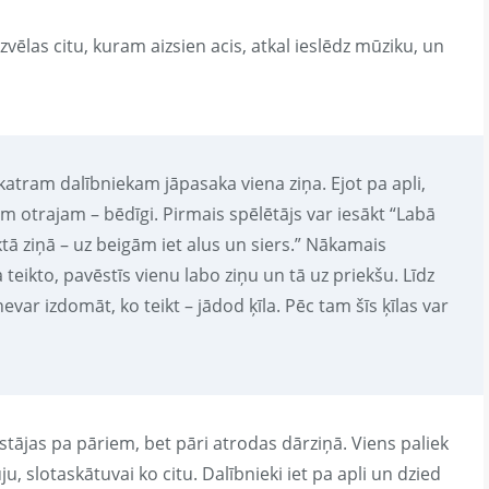
zvēlas citu, kuram aizsien acis, atkal ieslēdz mūziku, un
 katram dalībniekam jāpasaka viena ziņa. Ejot pa apli,
m otrajam – bēdīgi. Pirmais spēlētājs var iesākt “Labā
iktā ziņā – uz beigām iet alus un siers.” Nākamais
 teikto, pavēstīs vienu labo ziņu un tā uz priekšu. Līdz
r izdomāt, ko teikt – jādod ķīla. Pēc tam šīs ķīlas var
stājas pa pāriem, bet pāri atrodas dārziņā. Viens paliek
, slotaskātuvai ko citu. Dalībnieki iet pa apli un dzied