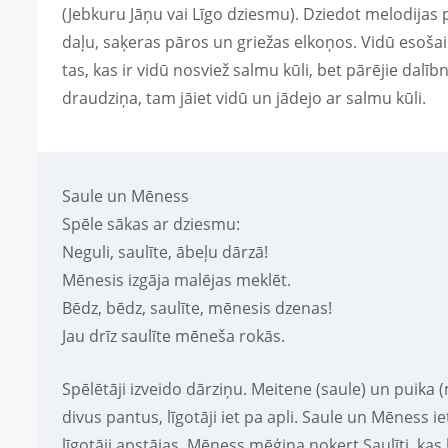
(Jebkuru Jāņu vai Līgo dziesmu). Dziedot melodijas p
daļu, saķeras pāros un griežas elkoņos. Vidū esošai
tas, kas ir vidū nosviež salmu kūli, bet pārējie dalī
draudziņa, tam jāiet vidū un jādejo ar salmu kūli.
Saule un Mēness
Spēle sākas ar dziesmu:
Neguli, saulīte, ābeļu dārzā!
Mēnesis izgāja malējas meklēt.
Bēdz, bēdz, saulīte, mēnesis dzenas!
Jau drīz saulīte mēneša rokās.
Spēlētāji izveido dārziņu. Meitene (saule) un puik
divus pantus, līgotāji iet pa apli. Saule un Mēness i
līgotāji apstājas. Mēness mēģina noķert Saulīti, kas 