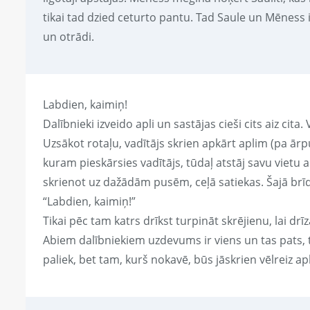
tikai tad dzied ceturto pantu. Tad Saule un Mēness 
un otrādi.
Labdien, kaimiņ!
Dalībnieki izveido apli un sastājas cieši cits aiz ci
Uzsākot rotaļu, vadītājs skrien apkārt aplim (pa ār
kuram pieskārsies vadītājs, tūdaļ atstāj savu vietu ap
skrienot uz dažādām pusēm, ceļā satiekas. Šajā brīdī
“Labdien, kaimiņ!”
Tikai pēc tam katrs drīkst turpināt skrējienu, lai drī
Abiem dalībniekiem uzdevums ir viens un tas pats, tāt
paliek, bet tam, kurš nokavē, būs jāskrien vēlreiz ap