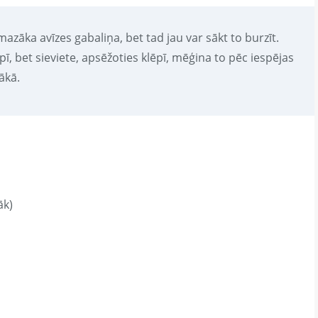
 mazāka avīzes gabaliņa, bet tad jau var sākt to burzīt.
pī, bet sieviete, apsēžoties klēpī, mēģina to pēc iespējas
ākā.
āk)