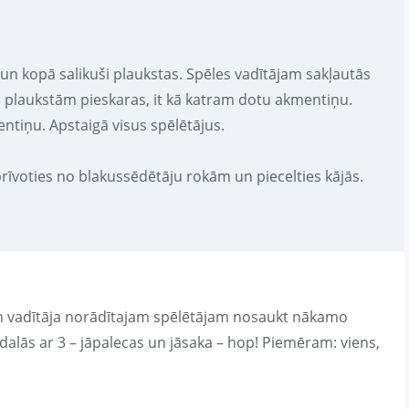
s un kopā salikuši plaukstas. Spēles vadītājam sakļautās
ra plaukstām pieskaras, it kā katram dotu akmentiņu.
tiņu. Apstaigā visus spēlētājus.
rīvoties no blakussēdētāju rokām un piecelties kājās.
am vadītāja norādītajam spēlētājam nosaukt nākamo
i dalās ar 3 – jāpalecas un jāsaka – hop! Piemēram: viens,