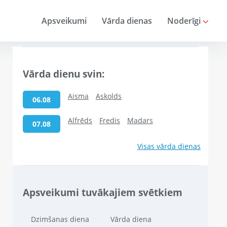
Apsveikumi
Vārda dienas
Noderīgi
Vārda dienu svin:
Aisma
Askolds
06.08
Alfrēds
Fredis
Madars
07.08
Visas vārda dienas
Apsveikumi tuvākajiem svētkiem
Dzimšanas diena
Vārda diena