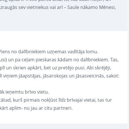
izraugās sev vietniekus vai arī – Saule nākamo Mēnesi,
ta. Viens no dalībniekiem uzņemas vadītāja lomu.
pusi) un pa ceļam pieskaras kādam no dalībniekiem. Tas,
lī un skrien apkārt, bet uz pretējo pusi. Abi skrējēji,
 viņiem jāapstājas, jāsarokojas un jāsasveicinās, sakot:
zāk ieņemtu brīvo vietu.
ad, kurš pirmais nokļūst līdz brīvajai vietai, tas tur
kārt aplim- nu jau ar citu partneri.