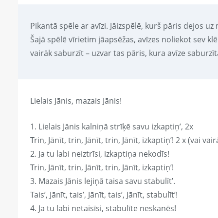
Pikantā spēle ar avīzi. Jāizspēlē, kurš pāris dejos uz
Šajā spēlē vīrietim jāapsēžas, avīzes noliekot sev klē
vairāk saburzīt – uzvar tas pāris, kura avīze saburzīt
Lielais Jānis, mazais Jānis!
1. Lielais Jānis kalniņā strīķē savu izkaptiņ’, 2x
Trin, Jānīt, trin, Jānīt, trin, Jānīt, izkaptiņ’! 2 x (vai vair
2. Ja tu labi neiztrīsi, izkaptiņa nekodīs!
Trin, Jānīt, trin, Jānīt, trin, Jānīt, izkaptiņ’!
3. Mazais Jānis lejiņā taisa savu stabulīt’.
Tais’, Jānīt, tais’, Jānīt, tais’, Jānīt, stabulīt’!
4. Ja tu labi netaisīsi, stabulīte neskanēs!