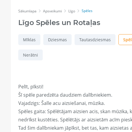
Spēles
Sākumlapa
Apsveikumi
Līgo
Līgo Spēles un Rotaļas
Mīklas
Dziesmas
Tautasdziesmas
Spēl
Nerātni
Pelīt, pīksti!
Šī spēle paredzēta daudziem dalībniekiem.
Vajadzigs: Šalle acu aizsiešanai, mūzika.
Spēles gaita: Spēlētājam aizsien acis, skan mūzika, 
nedrīkst kustēties. Spēlētājs ar aizsietām acīm piesk
Tad šim dalībniekam jāpīkst, bet tas, kam aizsietas ac