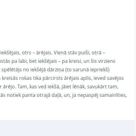
ekšējais, otrs – ārējais. Vienā stāv puiši, otrā –
ās pa labi, bet iekšējais – pa kreisi, un šis virziens
 spēlētājs no iekšējā dārziņa (to sarunā iepriekš)
ā kreisās rokas tika pārcirsts ārējais aplis, ieved savējos
r ārējo. Tam, kas ved iekšā, jāiet lēnāk, savukārt tam,
nās notiek panta otrajā daļā, un, ja nepaspēj samainīties,