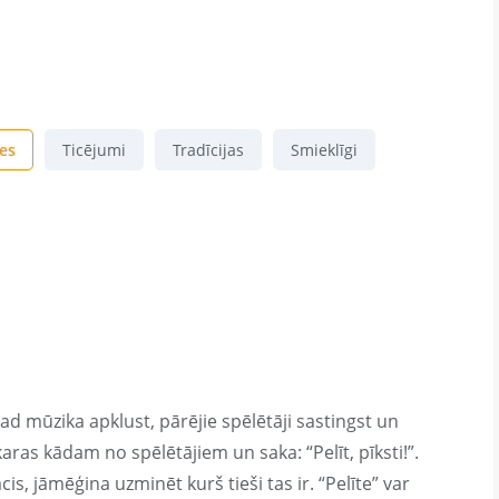
es
Ticējumi
Tradīcijas
Smieklīgi
kad mūzika apklust, pārējie spēlētāji sastingst un
aras kādam no spēlētājiem un saka: “Pelīt, pīksti!”.
is, jāmēģina uzminēt kurš tieši tas ir. “Pelīte” var