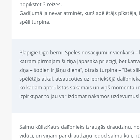
nopīkstēt 3 reizes.
Gadījumā ja nevar atminēt, kurš spēlētājs pīkstēja, i
spēli turpina.
Pļāpīgie Līgo bērni. Spēles nosacījumi ir vienkārši –
katram pirmajam šī ziņa jāpasaka priecīgi, bet katra
ziņa – šodien ir Jāņu diena”, otrais turpina – “Bet sl
spēlētājs atkal, atsaucoties uz iepriekšējā dalībnieka
ko kādam aptrūkstas sakāmais un viņš momentāli neva
izpirkt,par to jau var izdomāt nākamos uzdevumus!
Salmu kūlis:Katrs dalībnieks izraugās draudziņu, no
vidūcī, un viņam par draudziņu iedod salmu kūli, nūju