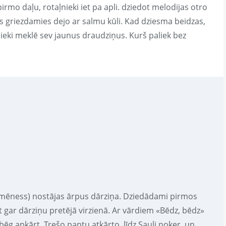
irmo daļu, rotaļnieki iet pa apli. dziedot melodijas otro
s griezdamies dejo ar salmu kūli. Kad dziesma beidzas,
bnieki meklē sev jaunus draudziņus. Kurš paliek bez
a (mēness) nostājas ārpus dārziņa. Dziedādami pirmos
et gar dārziņu pretējā virzienā. Ar vārdiem «Bēdz, bēdz»
bēg apkārt. Trešo pantu atkārto, līdz Sauli noķer, un