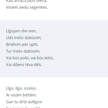
Kad atnāca Jāņu diena,
Visiem ziedu seģenītes.
Līgojam divi vien,
Līdz trešo dabūsim;
Bridīsim pār upīti,
Tur trešo dabūsim,
Vai būs polis, vai būs leitis,
Vai dižens tēva dēls.
Līgo, līgo, ozoliņi,
Ar visām bitītēm:
Gan tu drīzi aizlīgosi