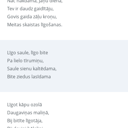
Nāc nākdama, Jāņu diena,
Tev ir daudz gaidītāju,
Govis gaida zāļu kroņu,
Meitas skaistas līgošanas.
Līgo saule, līgo bite
Pa lielo tīrumiņu,
Saule sienu kaltēdama,
Bite ziedus lasīdama
Līgot kāpu ozolā
Daugaviņas maliņā,
Bij bitīte līgotāja,