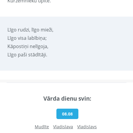
Kurzemnieku upītē.
Līgo rudzi, līgo mieži,
Līgo visa labībiņa;
Kāpostiņi nelīgoja,
Līgo paši stādītāji.
Vārda dienu svin:
08.08
Mudīte
Vladislava
Vladislavs