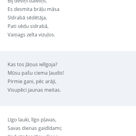
Bij deviņi bāleliņi,
Es desmita brāļu māsa
Sīdrabā sēdētāja,
Pati sēdu sidrabā,
Vaiņags zelta vizuļos.
Kas tos Jāņus ielīgoja?
Mūsu pašu ciema ļaudis!
Pirmie gani, pēc arāji,
Visupēci jaunas meitas.
Līgo lauki, līgo pļavas,
Savas dienas gaidīdami;