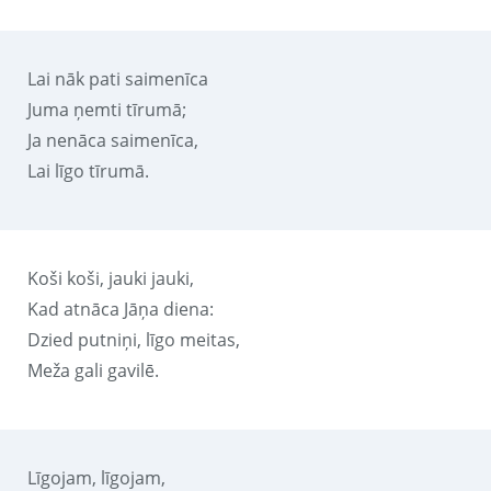
Lai nāk pati saimenīca
Juma ņemti tīrumā;
Ja nenāca saimenīca,
Lai līgo tīrumā.
Koši koši, jauki jauki,
Kad atnāca Jāņa diena:
Dzied putniņi, līgo meitas,
Meža gali gavilē.
Līgojam, līgojam,