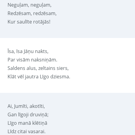
Neguļam, neguļam,
Redzēsam, redzēsam,
Kur saulīte rotājās!
Īsa, īsa Jāņu nakts,
Par visām naksniņām.
Saldens alus, zeltains siers,
Klāt vēl jautra Līgo dziesma.
Ai, Jumīti, akotīti,
Gan līgoji druviņā;
Līgo manā klētiņā
Līdz citai vasarai.