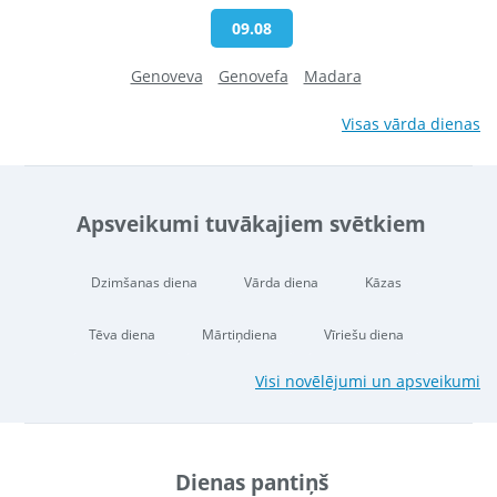
09.08
Genoveva
Genovefa
Madara
Visas vārda dienas
Apsveikumi tuvākajiem svētkiem
Dzimšanas diena
Vārda diena
Kāzas
Tēva diena
Mārtiņdiena
Vīriešu diena
Visi novēlējumi un apsveikumi
Dienas pantiņš