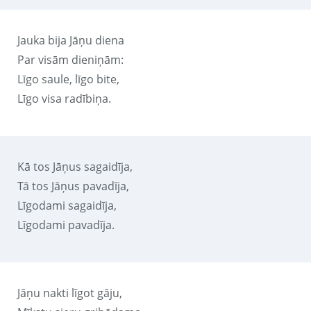
Jauka bija Jāņu diena
Par visām dieniņām:
Līgo saule, līgo bite,
Līgo visa radībiņa.
Kā tos Jāņus sagaidīja,
Tā tos Jāņus pavadīja,
Līgodami sagaidīja,
Līgodami pavadīja.
Jāņu nakti līgot gāju,