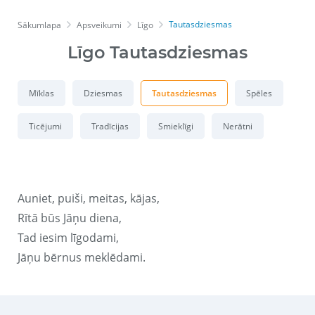
Tautasdziesmas
Sākumlapa
Apsveikumi
Līgo
Līgo Tautasdziesmas
Mīklas
Dziesmas
Tautasdziesmas
Spēles
Ticējumi
Tradīcijas
Smieklīgi
Nerātni
Auniet, puiši, meitas, kājas,
Rītā būs Jāņu diena,
Tad iesim līgodami,
Jāņu bērnus meklēdami.