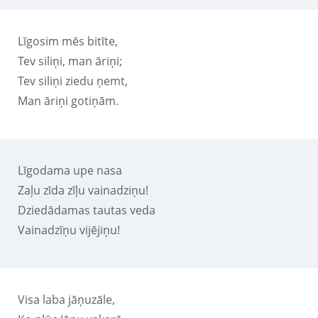
Līgosim mēs bitīte,
Tev siliņi, man āriņi;
Tev siliņi ziedu ņemt,
Man āriņi gotiņām.
Līgodama upe nasa
Zaļu zīda zīļu vainadziņu!
Dziedādamas tautas veda
Vainadzīņu vijējiņu!
Visa laba jāņuzāle,