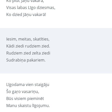
Ko plūc Jāņu vakarā,
Visas labas Līgo dziesmas,
Ko dzied Jāņu vakarā!
Iesim, meitas, skatīties,
Kādi ziedi rudziem zied.
Rudziem zied zelta ziedi
Sudrabiņa pakariem.
Līgodama vien staigāju
Šo gaŗo vasariņu,
Būs visiem pieminēt
Manu skaistu līgojumu.