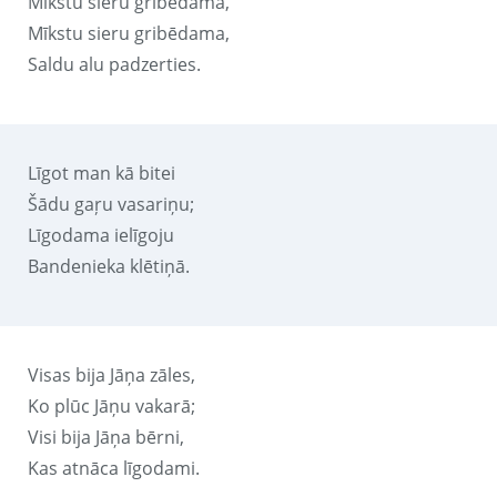
Mīkstu sieru gribēdama,
Mīkstu sieru gribēdama,
Saldu alu padzerties.
Līgot man kā bitei
Šādu gaŗu vasariņu;
Līgodama ielīgoju
Bandenieka klētiņā.
Visas bija Jāņa zāles,
Ko plūc Jāņu vakarā;
Visi bija Jāņa bērni,
Kas atnāca līgodami.