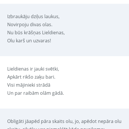
Izbraukāju dziļus laukus,
Novirpoju divas olas.
Nu būs krāšņas Lieldienas,
Olu karš un uzvaras!
Lieldienas ir jauki svētki,
Apkārt rikšo zaķu bari.
Visi mājinieki strādā
Un par raibām olām gādā.
Obligāti jāapēd pāra skaits olu, jo, apēdot nepāra olu