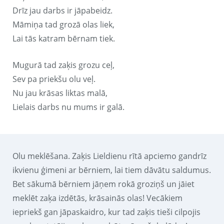
Drīz jau darbs ir jāpabeidz.
Māmiņa tad grozā olas liek,
Lai tās katram bērnam tiek.
Mugurā tad zaķis grozu ceļ,
Sev pa priekšu olu veļ.
Nu jau krāsas liktas malā,
Lielais darbs nu mums ir galā.
Olu meklēšana. Zaķis Lieldienu rītā apciemo gandrīz
ikvienu ģimeni ar bērniem, lai tiem dāvātu saldumus.
Bet sākumā bērniem jāņem rokā groziņš un jāiet
meklēt zaķa izdētās, krāsainās olas! Vecākiem
iepriekš gan jāpaskaidro, kur tad zaķis tieši cilpojis