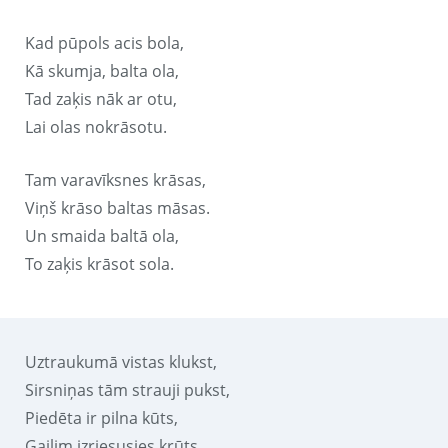
Kad pūpols acis bola,
Kā skumja, balta ola,
Tad zaķis nāk ar otu,
Lai olas nokrāsotu.
Tam varavīksnes krāsas,
Viņš krāso baltas māsas.
Un smaida baltā ola,
To zaķis krāsot sola.
Uztraukumā vistas klukst,
Sirsniņas tām strauji pukst,
Piedēta ir pilna kūts,
Gailim izriesusies krūts.