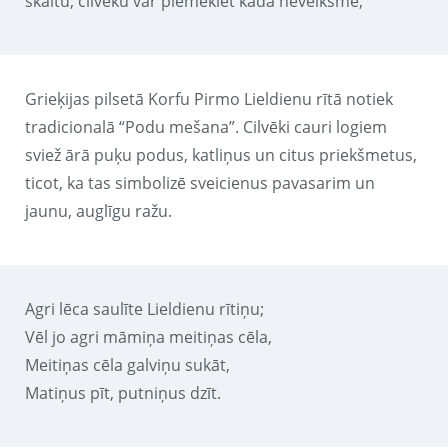
skaitu, cilvēku var piemeklēt kāda neveiksme;
Grieķijas pilsetā Korfu Pirmo Lieldienu rītā notiek
tradicionalā “Podu mešana”. Cilvēki cauri logiem
sviež ārā puķu podus, katliņus un citus priekšmetus,
ticot, ka tas simbolizē sveicienus pavasarim un
jaunu, auglīgu ražu.
Agri lēca saulīte Lieldienu rītiņu;
Vēl jo agri māmiņa meitiņas cēla,
Meitiņas cēla galviņu sukāt,
Matiņus pīt, putniņus dzīt.