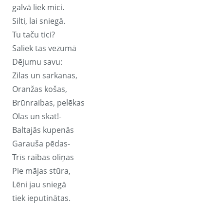
galvā liek mici.
Silti, lai sniegā.
Tu taču tici?
Saliek tas vezumā
Dējumu savu:
Zilas un sarkanas,
Oranžas košas,
Brūnraibas, pelēkas
Olas un skat!-
Baltajās kupenās
Garauša pēdas-
Trīs raibas oliņas
Pie mājas stūra,
Lēni jau sniegā
tiek ieputinātas.