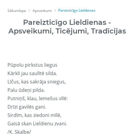
Pareizticīgo Lieldienas
Sākumlapa
Apsveikumi
Pareizticīgo Lieldienas -
Apsveikumi, Ticējumi, Tradīcijas
Pūpolu pirkstus liegus
Kārkli jau saulītē silda.
Līčus, kas sakrāja sniegus,
Palu ūdeņi pilda.
Putniņš, klau, lemešus vīlē:
Drīzi gavilēs gani.
Sirdīm, kas ziedoni mīlē,
Gaisā skan Lieldienu zvani.
/K. Skalbe/