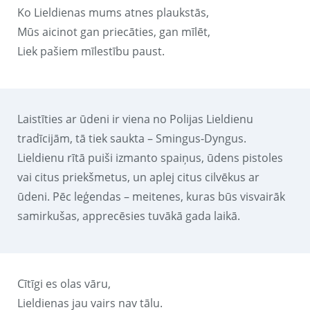
Ko Lieldienas mums atnes plaukstās,
Mūs aicinot gan priecāties, gan mīlēt,
Liek pašiem mīlestību paust.
Laistīties ar ūdeni ir viena no Polijas Lieldienu
tradīcijām, tā tiek saukta – Smingus-Dyngus.
Lieldienu rītā puiši izmanto spaiņus, ūdens pistoles
vai citus priekšmetus, un aplej citus cilvēkus ar
ūdeni. Pēc leģendas – meitenes, kuras būs visvairāk
samirkušas, apprecēsies tuvākā gada laikā.
Cītīgi es olas vāru,
Lieldienas jau vairs nav tālu.