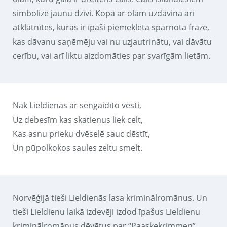
simbolizē jaunu dzīvi. Kopā ar olām uzdāvina arī
atklātnītes, kurās ir īpaši piemeklēta spārnota frāze,
kas dāvanu saņēmēju vai nu uzjautrinātu, vai dāvātu
cerību, vai arī liktu aizdomāties par svarīgām lietām.
Nāk Lieldienas ar sengaidīto vēsti,
Uz debesīm kas skatienus liek celt,
Kas asnu prieku dvēselē sauc dēstīt,
Un pūpolkokos saules zeltu smelt.
Norvēģijā tieši Lieldienās lasa kriminālromānus. Un
tieši Lieldienu laikā izdevēji izdod īpašus Lieldienu
kriminālromānus dēvētus par “Paaskekrimmen”.