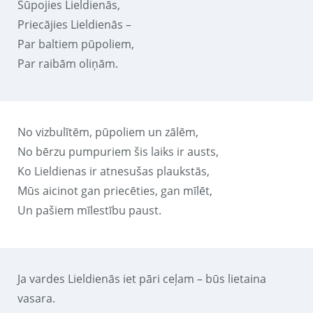
Šūpojies Lieldienās,
Priecājies Lieldienās –
Par baltiem pūpoliem,
Par raibām oliņām.
No vizbulītēm, pūpoliem un zālēm,
No bērzu pumpuriem šis laiks ir austs,
Ko Lieldienas ir atnesušas plaukstās,
Mūs aicinot gan priecēties, gan mīlēt,
Un pašiem mīlestību paust.
Ja vardes Lieldienās iet pāri ceļam – būs lietaina
vasara.