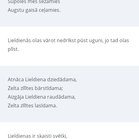
Šūpolēs mēs sēžamies
Augstu gaisā ceļamies.
Lieldienās olas vārot nedrīkst pūst uguni, jo tad olas
plīst.
Atnāca Lieldiena dziedādama,
Zelta zīlītes bārstīdama;
Aizgāja Lieldiena raudādama,
Zelta zīlītes lasīdama.
Lieldienas ir skaisti svētki,