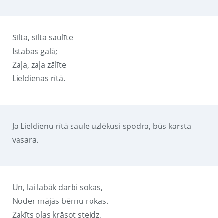
Silta, silta saulīte
Istabas galā;
Zaļa, zaļa zālīte
Lieldienas rītā.
Ja Lieldienu rītā saule uzlēkusi spodra, būs karsta
vasara.
Un, lai labāk darbi sokas,
Noder mājās bērnu rokas.
Zaķīts olas krāsot steidz,