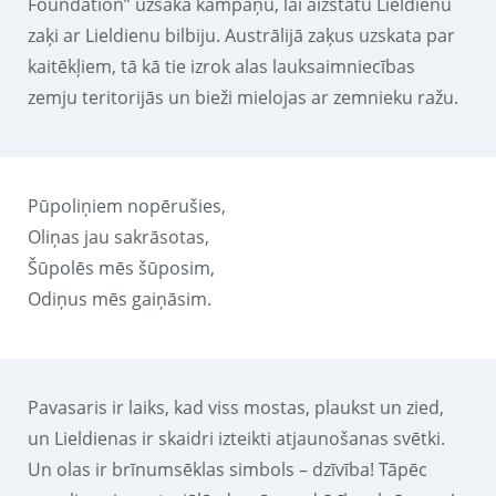
Foundation” uzsāka kampaņu, lai aizstātu Lieldienu
zaķi ar Lieldienu bilbiju. Austrālijā zaķus uzskata par
kaitēkļiem, tā kā tie izrok alas lauksaimniecības
zemju teritorijās un bieži mielojas ar zemnieku ražu.
Pūpoliņiem nopērušies,
Oliņas jau sakrāsotas,
Šūpolēs mēs šūposim,
Odiņus mēs gaiņāsim.
Pavasaris ir laiks, kad viss mostas, plaukst un zied,
un Lieldienas ir skaidri izteikti atjaunošanas svētki.
Un olas ir brīnumsēklas simbols – dzīvība! Tāpēc