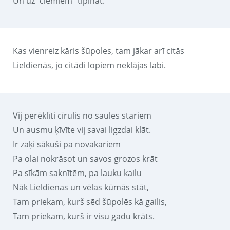
Un uz “ciemiem” tipināt.
Kas vienreiz kāris šūpoles, tam jākar arī citās
Lieldienās, jo citādi lopiem neklājas labi.
Vij perēklīti cīrulis no saules stariem
Un ausmu ķīvīte vij savai ligzdai klāt.
Ir zaķi sākuši pa novakariem
Pa olai nokrāsot un savos grozos krāt
Pa sīkām saknītēm, pa lauku kailu
Nāk Lieldienas un vēlas kūmās stāt,
Tam priekam, kurš sēd šūpolēs kā gailis,
Tam priekam, kurš ir visu gadu krāts.