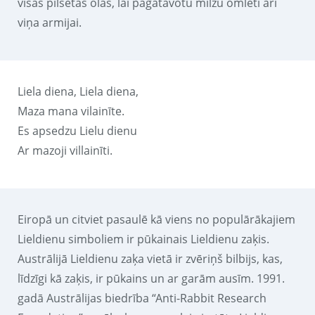
visas pilsētas olas, lai pagatavotu milzu omleti arī
viņa armijai.
Liela diena, Liela diena,
Maza mana vilainīte.
Es apsedzu Lielu dienu
Ar mazoji villainīti.
Eiropā un citviet pasaulē kā viens no populārākajiem
Lieldienu simboliem ir pūkainais Lieldienu zaķis.
Austrālijā Lieldienu zaķa vietā ir zvēriņš bilbijs, kas,
līdzīgi kā zaķis, ir pūkains un ar garām ausīm. 1991.
gadā Austrālijas biedrība “Anti-Rabbit Research