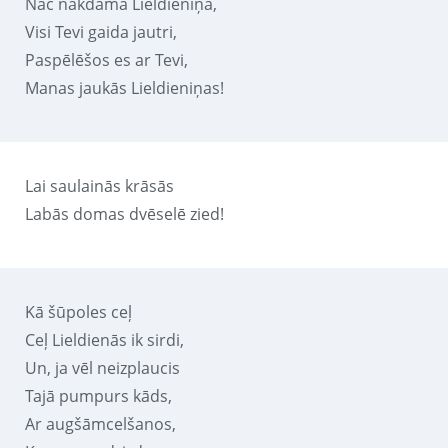
Nac nākdama Lieldieniņa,
Visi Tevi gaida jautri,
Paspēlēšos es ar Tevi,
Manas jaukās Lieldieniņas!
Lai saulainās krāsās
Labās domas dvēselē zied!
Kā šūpoles ceļ
Ceļ Lieldienās ik sirdi,
Un, ja vēl neizplaucis
Tajā pumpurs kāds,
Ar augšāmcelšanos,