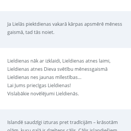
Ja Lielās piektdienas vakarā kārpas apsmērē mēness
gaismā, tad tās noiet.
Lieldienas nāk ar izklaidi, Lieldienas atnes laimi,
Lieldienas atnes Dieva svētību mēnessgaismā
Lieldienas nes jaunas mīlestības…
Lai Jums priecīgas Lieldienas!
Vislabākie novēlējumi Lieldienās.
Islandē saudzīgi izturas pret tradīcijām – krāsotām
olām, kuru galā ir dzeltens cālis. Cālis islandiešiem