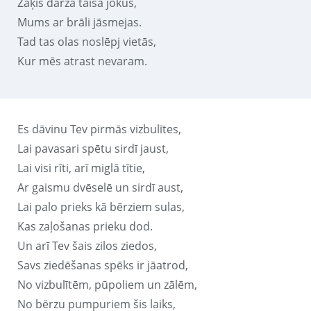
Zaķis dārzā taisa jokus,
Mums ar brāli jāsmejas.
Tad tas olas noslēpj vietās,
Kur mēs atrast nevaram.
Es dāvinu Tev pirmās vizbulītes,
Lai pavasari spētu sirdī jaust,
Lai visi rīti, arī miglā tītie,
Ar gaismu dvēselē un sirdī aust,
Lai palo prieks kā bērziem sulas,
Kas zaļošanas prieku dod.
Un arī Tev šais zilos ziedos,
Savs ziedēšanas spēks ir jāatrod,
No vizbulītēm, pūpoliem un zālēm,
No bērzu pumpuriem šis laiks,