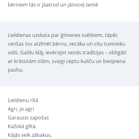
bērniem tās ir jāatrod un jānoceļ zemē
Lieldienas uzskata par ģimenes svētkiem, tāpēc
cenšas tos atzīmēt bērnu, vecāku un citu tuvinieku
vidū. Galdu klāj, ievērojot senās tradīcijas – obligāti
ar krāsotām olām, svaigi ceptu kuliču un biezpiena
pashu.
Lieldienu rītā
Agri, jo agri
Garausis sapošas
Kažokā glītā.
Kājās velk zābakus,