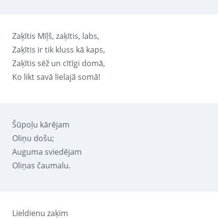
Zaķītis Mīļš, zaķītis, labs,
Zaķītis ir tik kluss kā kaps,
Zaķītis sēž un cītīgi domā,
Ko likt savā lielajā somā!
Šūpoļu kārējam
Oliņu došu;
Auguma sviedējam
Oliņas čaumalu.
Lieldienu zaķim