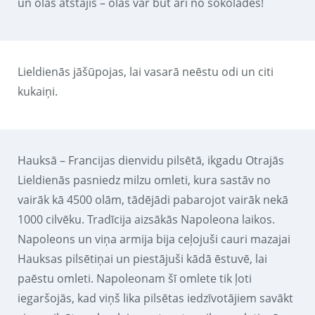
un olas atstājis – olas var būt arī no šokolādes!
Lieldienās jāšūpojas, lai vasarā neēstu odi un citi
kukaiņi.
Hauksā – Francijas dienvidu pilsētā, ikgadu Otrajās
Lieldienās pasniedz milzu omleti, kura sastāv no
vairāk kā 4500 olām, tādējādi pabarojot vairāk nekā
1000 cilvēku. Tradīcija aizsākās Napoleona laikos.
Napoleons un viņa armija bija ceļojuši cauri mazajai
Hauksas pilsētiņai un piestājuši kādā ēstuvē, lai
paēstu omleti. Napoleonam šī omlete tik ļoti
iegaršojās, kad viņš lika pilsētas iedzīvotājiem savākt