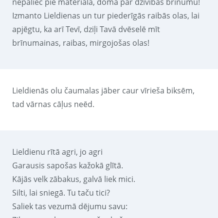
nepaliec pie materiālā, domā par dzīvības brīnumu!
Izmanto Lieldienas un tur piederīgās raibās olas, lai
apjēgtu, ka arī Tevī, dziļi Tavā dvēselē mīt
brīnumainas, raibas, mirgojošas olas!
Lieldienās olu čaumalas jāber caur vīrieša biksēm,
tad vārnas cāļus neēd.
Lieldienu rītā agri, jo agri
Garausis sapošas kažokā glītā.
Kājās velk zābakus, galvā liek mici.
Silti, lai sniegā. Tu taču tici?
Saliek tas vezumā dējumu savu: