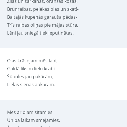
Zilas un sarkanas, oranžas košas,
Brūnraibas, pelēkas olas un skat!-
Baltajās kupenās garauša pēdas-
Trīs raibas oliņas pie mājas stūra,
Lēni jau sniegā tiek ieputinātas.
Olas krāsojam mēs labi,
Galdā liksim lielu krabi,
Šūpoles jau pakārām,
Lielās sienas apkārām.
Mēs ar olām sitamies
Un pa laikam smejamies.