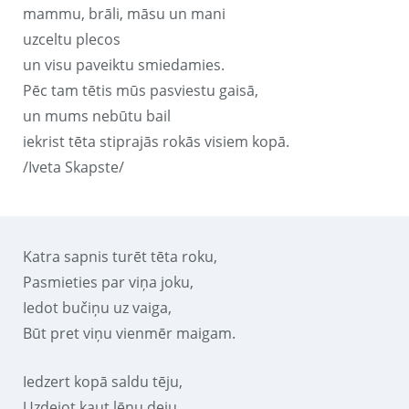
mammu, brāli, māsu un mani
uzceltu plecos
un visu paveiktu smiedamies.
Pēc tam tētis mūs pasviestu gaisā,
un mums nebūtu bail
iekrist tēta stiprajās rokās visiem kopā.
/Iveta Skapste/
Katra sapnis turēt tēta roku,
Pasmieties par viņa joku,
Iedot bučiņu uz vaiga,
Būt pret viņu vienmēr maigam.
Iedzert kopā saldu tēju,
Uzdejot kaut lēnu deju.