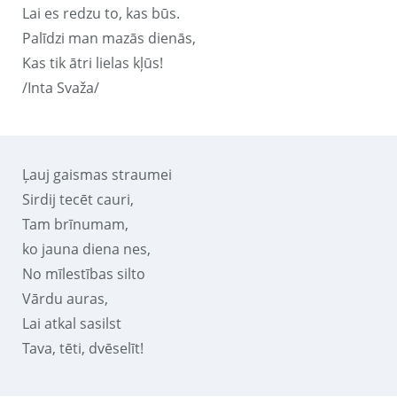
Lai es redzu to, kas būs.
Palīdzi man mazās dienās,
Kas tik ātri lielas kļūs!
/Inta Svaža/
Ļauj gaismas straumei
Sirdij tecēt cauri,
Tam brīnumam,
ko jauna diena nes,
No mīlestības silto
Vārdu auras,
Lai atkal sasilst
Tava, tēti, dvēselīt!