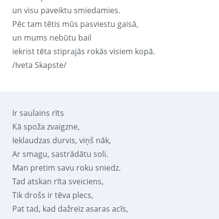
un visu paveiktu smiedamies.
Pēc tam tētis mūs pasviestu gaisā,
un mums nebūtu bail
iekrist tēta stiprajās rokās visiem kopā.
/Iveta Skapste/
Ir saulains rīts
Kā spoža zvaigzne,
Ieklaudzas durvis, viņš nāk,
Ar smagu, sastrādātu soli.
Man pretim savu roku sniedz.
Tad atskan rīta sveiciens,
Tik drošs ir tēva plecs,
Pat tad, kad dažreiz asaras acīs,