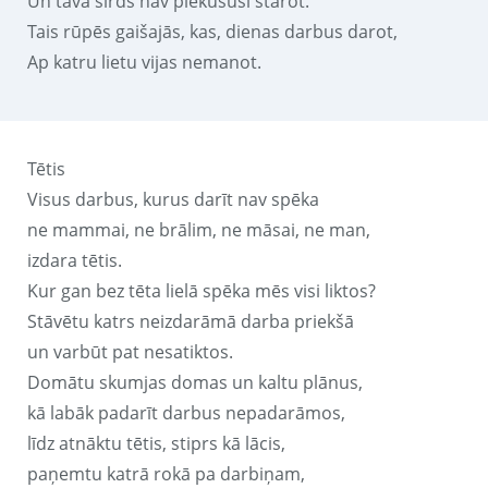
Un tava sirds nav piekususi starot.
Tais rūpēs gaišajās, kas, dienas darbus darot,
Ap katru lietu vijas nemanot.
Tētis
Visus darbus, kurus darīt nav spēka
ne mammai, ne brālim, ne māsai, ne man,
izdara tētis.
Kur gan bez tēta lielā spēka mēs visi liktos?
Stāvētu katrs neizdarāmā darba priekšā
un varbūt pat nesatiktos.
Domātu skumjas domas un kaltu plānus,
kā labāk padarīt darbus nepadarāmos,
līdz atnāktu tētis, stiprs kā lācis,
paņemtu katrā rokā pa darbiņam,