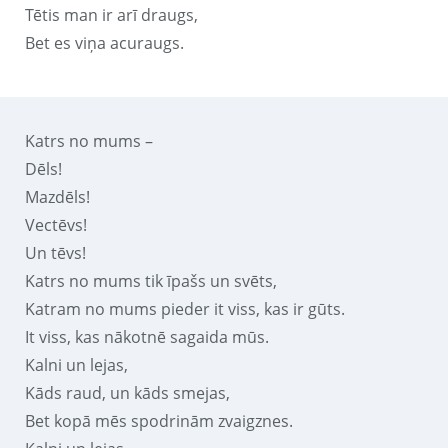
Tētis man ir arī draugs,
Bet es viņa acuraugs.
Katrs no mums –
Dēls!
Mazdēls!
Vectēvs!
Un tēvs!
Katrs no mums tik īpašs un svēts,
Katram no mums pieder it viss, kas ir gūts.
It viss, kas nākotnē sagaida mūs.
Kalni un lejas,
Kāds raud, un kāds smejas,
Bet kopā mēs spodrinām zvaigznes.