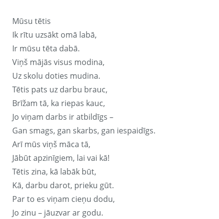
Mūsu tētis
Ik rītu uzsākt omā labā,
Ir mūsu tēta dabā.
Viņš mājās visus modina,
Uz skolu doties mudina.
Tētis pats uz darbu brauc,
Brīžam tā, ka riepas kauc,
Jo viņam darbs ir atbildīgs –
Gan smags, gan skarbs, gan iespaidīgs.
Arī mūs viņš māca tā,
Jābūt apzinīgiem, lai vai kā!
Tētis zina, kā labāk būt,
Kā, darbu darot, prieku gūt.
Par to es viņam cieņu dodu,
Jo zinu – jāuzvar ar godu.