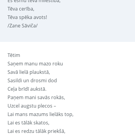
Es esmu tēva mīlestība,
Tēva cerība,
Tēva spēka avots!
/Zane Sāviča/
Tētim
Saņem manu mazo roku
Savā lielā plaukstā,
Sasildi un drosmi dod
Ceļa brīdī aukstā.
Paņem mani savās rokās,
Uzcel augstu plecos –
Lai mans mazums lielāks top,
Lai es tālāk skatos,
Lai es redzu tālāk priekšā,