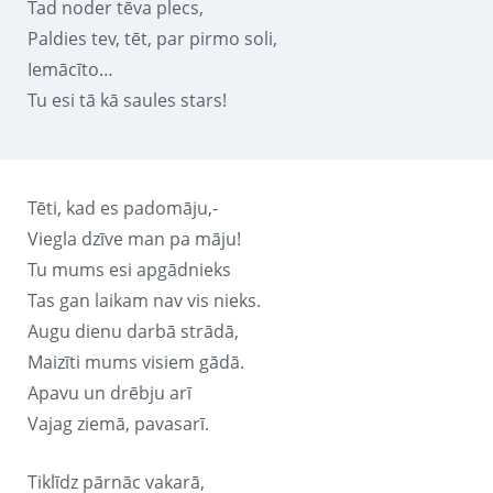
Tad noder tēva plecs,
Paldies tev, tēt, par pirmo soli,
Iemācīto…
Tu esi tā kā saules stars!
Tēti, kad es padomāju,-
Viegla dzīve man pa māju!
Tu mums esi apgādnieks
Tas gan laikam nav vis nieks.
Augu dienu darbā strādā,
Maizīti mums visiem gādā.
Apavu un drēbju arī
Vajag ziemā, pavasarī.
Tiklīdz pārnāc vakarā,