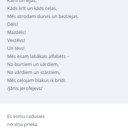
Kalni un lejas,
Kāds krīt un kāds ceļas,
Mēs atrodam durvis un bezizejas.
Dēls!
Mazdēls!
Vectēvs!
Un tēvs!
Mēs esam labākais alfabēts –
No burtiem un vārdiem,
No vārdiem un stāstiem,
Mēs ceļojam blakus ik brīdi.
/Jānis Jerofejevs/
Es esmu radusies
no viņa prieka