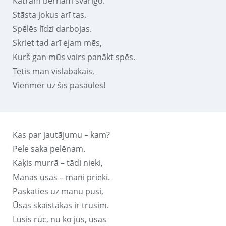
Katram bērnam svarīgo.
Stāsta jokus arī tas.
Spēlēs līdzi darbojas.
Skriet tad arī ejam mēs,
Kurš gan mūs vairs panākt spēs.
Tētis man vislabākais,
Vienmēr uz šīs pasaules!
Kas par jautājumu – kam?
Pele saka pelēnam.
Kaķis murrā – tādi nieki,
Manas ūsas – mani prieki.
Paskaties uz manu pusi,
Ūsas skaistākās ir trusim.
Lūsis rūc, nu ko jūs, ūsas