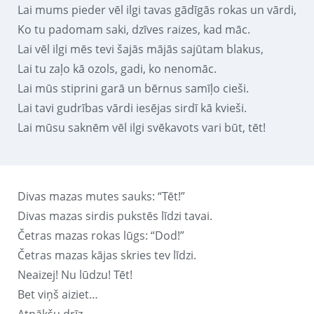
Lai mums pieder vēl ilgi tavas gādīgās rokas un vārdi,
Ko tu padomam saki, dzīves raizes, kad māc.
Lai vēl ilgi mēs tevi šajās mājās sajūtam blakus,
Lai tu zaļo kā ozols, gadi, ko nenomāc.
Lai mūs stiprini garā un bērnus samīļo cieši.
Lai tavi gudrības vārdi iesējas sirdī kā kvieši.
Lai mūsu saknēm vēl ilgi svēkavots vari būt, tēt!
Divas mazas mutes sauks: “Tēt!”
Divas mazas sirdis pukstēs līdzi tavai.
Četras mazas rokas lūgs: “Dod!”
Četras mazas kājas skries tev līdzi.
Neaizej! Nu lūdzu! Tēt!
Bet viņš aiziet…