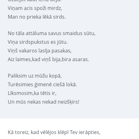
Viņam acis spoži mirdz,
Man no prieka lēkā sirds.
No tāla attāluma savus smaidus sūtu,
Viņa sirdspukstus es jūtu.
Viņš vakaros lasīja pasakas,
Aiz laimes,kad viņš bija,bira asaras.
Paliksim uz mūžu kopā,
Turēsimies ģimenē ciešā lokā.
Līksmosim,ka tētis ir,
Un mūs nekas nekad neizšķirs!
Kā toreiz, kad vēlējos klēpī Tev ierāpties,