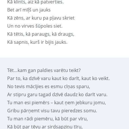
Kā klints, aiz kā patverties.
Bet arī mīļš un jauks
Kā zēns, ar kuru pa pļavu skriet
Un no virves šūpoles siet.
Kā tētis, kā paraugs, kā draugs,
Kā sapnis, kurš ir bijis jauks.
Tēt…kam gan paldies varētu teikt?
Par to, ka dzīvē varu kaut ko darīt, kaut ko veikt.
No tevis mācījies es esmu cīņas sparu,
Ar stipru garu tagad dzīvē daudz ko darīt varu.
Tu man esi piemērs – kaut ņem jebkuru jomu,
Gribu pārņemt visu tavu pieredzes somu.
Tu man rādi piemēru, kā būt par vīru,
Kā būt par tēvu ar sirdsapziņu tīru,