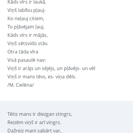
Kāds vīrs ir laukā,
Viņš labību pļauj-
Ko neļauj citiem,
To pļāvējam ļauj.
Kāds vīrs ir mājās,
Viņš sētsvidū stāv.
Otra tāda vīra
Visā pasaulē nav:
Viņš ir arājs un sējējs, un pļāvējs- un vēl
Viņš ir mans tēvs, es- viņa dēls.
/M. Cielēna/
Tētis mans ir diezgan stingrs,
Reizēm viņš ir arī vingrs.
Dažreiz mani sabārt var,