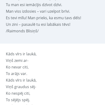
Tu man esi iemācījis dzīvot dzīvi.
Man viss izdosies – vari uzelpot brīvi.
Es tevi mīlu! Man prieks, ka esmu tavs dēls!
Un zini – pasaulē tu esi labākais tēvs!
/Raimonds Blisiņš/
Kāds vīrs ir laukā,
Viņš zemi ar-
Ko nevar citi,
To arājs var.
Kāds vīrs ir laukā,
Viņš graudus sēj-
Ko nespēj citi,
To sējējs spēj.