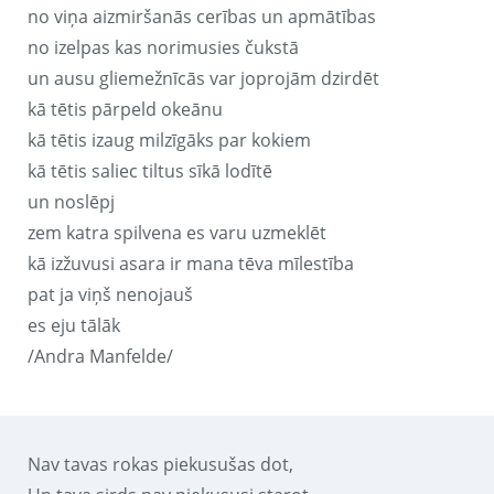
no viņa aizmiršanās cerības un apmātības
no izelpas kas norimusies čukstā
un ausu gliemežnīcās var joprojām dzirdēt
kā tētis pārpeld okeānu
kā tētis izaug milzīgāks par kokiem
kā tētis saliec tiltus sīkā lodītē
un noslēpj
zem katra spilvena es varu uzmeklēt
kā izžuvusi asara ir mana tēva mīlestība
pat ja viņš nenojauš
es eju tālāk
/Andra Manfelde/
Nav tavas rokas piekusušas dot,