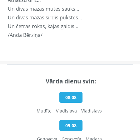
Atnākšu drīz…
Un divas mazas mutes sauks…
Un divas mazas sirdis pukstēs…
Un četras rokas, kājas gaidīs…
/Anda Bērziņa/
Vārda dienu svin:
08.08
Mudīte
Vladislava
Vladislavs
09.08
Genoveva
Genovefa
Madara