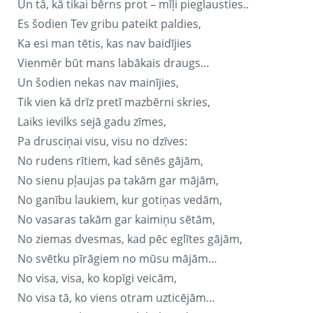
Un tā, kā tikai bērns prot – mīļi pieglausties..
Es šodien Tev gribu pateikt paldies,
Ka esi man tētis, kas nav baidījies
Vienmēr būt mans labākais draugs…
Un šodien nekas nav mainījies,
Tik vien kā drīz pretī mazbērni skries,
Laiks ievilks sejā gadu zīmes,
Pa drusciņai visu, visu no dzīves:
No rudens rītiem, kad sēnēs gājām,
No sienu pļaujas pa takām gar mājām,
No ganību laukiem, kur gotiņas vedām,
No vasaras takām gar kaimiņu sētām,
No ziemas dvesmas, kad pēc eglītes gājām,
No svētku pīrāgiem no mūsu mājām…
No visa, visa, ko kopīgi veicām,
No visa tā, ko viens otram uzticējām…