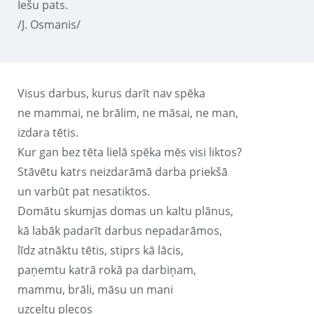
Iešu pats.
/J. Osmanis/
Visus darbus, kurus darīt nav spēka
ne mammai, ne brālim, ne māsai, ne man,
izdara tētis.
Kur gan bez tēta lielā spēka mēs visi liktos?
Stāvētu katrs neizdarāmā darba priekšā
un varbūt pat nesatiktos.
Domātu skumjas domas un kaltu plānus,
kā labāk padarīt darbus nepadarāmos,
līdz atnāktu tētis, stiprs kā lācis,
paņemtu katrā rokā pa darbiņam,
mammu, brāli, māsu un mani
uzceltu plecos