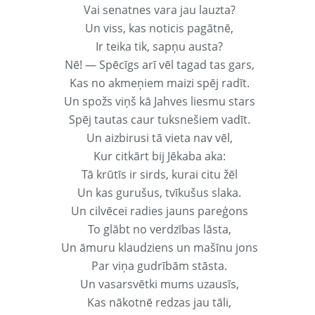
Vai senatnes vara jau lauzta?
Un viss, kas noticis pagātnē,
Ir teika tik, sapņu austa?
Nē! — Spēcīgs arī vēl tagad tas gars,
Kas no akmeņiem maizi spēj radīt.
Un spožs viņš kā Jahves liesmu stars
Spēj tautas caur tuksnešiem vadīt.
Un aizbirusi tā vieta nav vēl,
Kur citkārt bij Jēkaba aka:
Tā krūtīs ir sirds, kurai citu žēl
Un kas gurušus, tvīkušus slaka.
Un cilvēcei radies jauns pareģons
To glābt no verdzības lāsta,
Un āmuru klaudziens un mašīnu jons
Par viņa gudrībām stāsta.
Un vasarsvētki mums uzausīs,
Kas nākotnē redzas jau tāli,