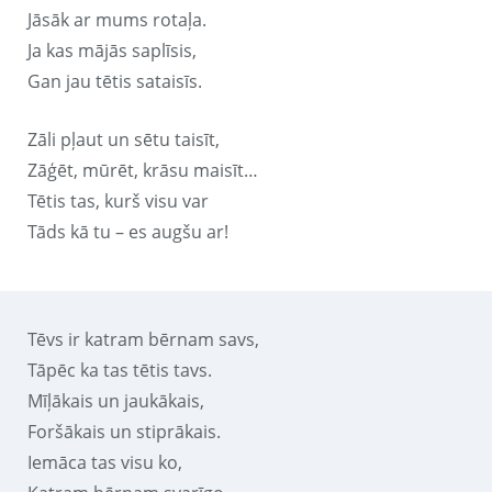
Jāsāk ar mums rotaļa.
Ja kas mājās saplīsis,
Gan jau tētis sataisīs.
Zāli pļaut un sētu taisīt,
Zāģēt, mūrēt, krāsu maisīt…
Tētis tas, kurš visu var
Tāds kā tu – es augšu ar!
Tēvs ir katram bērnam savs,
Tāpēc ka tas tētis tavs.
Mīļākais un jaukākais,
Foršākais un stiprākais.
Iemāca tas visu ko,