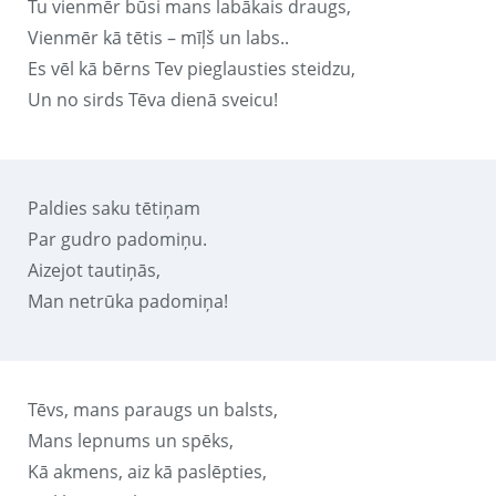
Tu vienmēr būsi mans labākais draugs,
Vienmēr kā tētis – mīļš un labs..
Es vēl kā bērns Tev pieglausties steidzu,
Un no sirds Tēva dienā sveicu!
Paldies saku tētiņam
Par gudro padomiņu.
Aizejot tautiņās,
Man netrūka padomiņa!
Tēvs, mans paraugs un balsts,
Mans lepnums un spēks,
Kā akmens, aiz kā paslēpties,