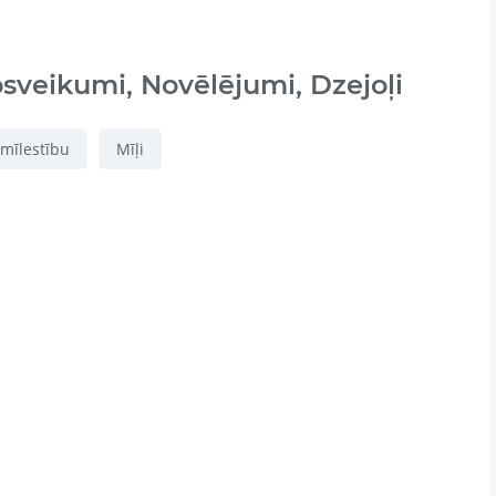
psveikumi, Novēlējumi, Dzejoļi
 mīlestību
Mīļi