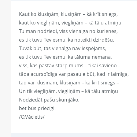
Kaut ko klusiņām, klusiņām – kā krīt sniegs,
kaut ko viegliņām, viegliņām – kā tālu atmiņu.
Tu man nodziedi, viss vienalga no kurienes,
es tik tuvu Tev esmu, ka noteikti dzirdēšu.
Tuvāk būt, tas vienalga nav iespējams,
es tik tuvu Tev esmu, ka tāluma nemana,
viss, kas pastāv starp mums – tikai savieno –
tāda acurspīdīga var pasaule būt, kad ir laimīga,
tad var klusiņām, klusiņām – kā krīt sniegs –
Un tik viegliņām, viegliņām – kā tālu atmiņu
Nodziedāt pašu skumjāko,
bet būs priecīgi.
/O.Vācietis/