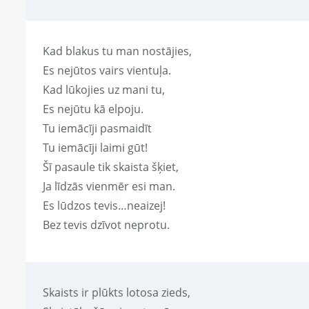
Kad blakus tu man nostājies,
Es nejūtos vairs vientuļa.
Kad lūkojies uz mani tu,
Es nejūtu kā elpoju.
Tu iemācīji pasmaidīt
Tu iemācīji laimi gūt!
Šī pasaule tik skaista šķiet,
Ja līdzās vienmēr esi man.
Es lūdzos tevis…neaizej!
Bez tevis dzīvot neprotu.
Skaists ir plūkts lotosa zieds,