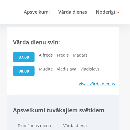
Apsveikumi
Vārda dienas
Noderīgi
Vārda dienu svin:
Alfrēds
Fredis
Madars
07.08
Mudīte
Vladislava
Vladislavs
08.08
Visas vārda dienas
Apsveikumi tuvākajiem svētkiem
Dzimšanas diena
Vārda diena