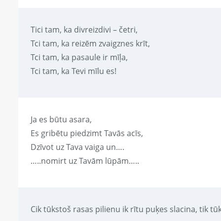
Tici tam, ka divreizdivi – četri,
Tci tam, ka reizēm zvaigznes krīt,
Tci tam, ka pasaule ir mīļa,
Tci tam, ka Tevi mīlu es!
Ja es būtu asara,
Es gribētu piedzimt Tavās acīs,
Dzīvot uz Tava vaiga un….
…..nomirt uz Tavām lūpām…..
Cik tūkstoš rasas pilienu ik rītu puķes slacina, tik 