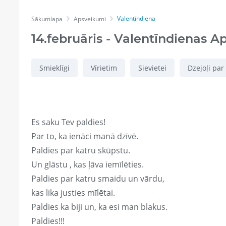
Valentīndiena
Sākumlapa
Apsveikumi
14.februāris - Valentīndienas A
Smieklīgi
Vīrietim
Sievietei
Dzejoļi par
Es saku Tev paldies!
Par to, ka ienāci manā dzīvē.
Paldies par katru skūpstu.
Un glāstu , kas ļāva iemīlēties.
Paldies par katru smaidu un vārdu,
kas lika justies mīlētai.
Paldies ka biji un, ka esi man blakus.
Paldies!!!