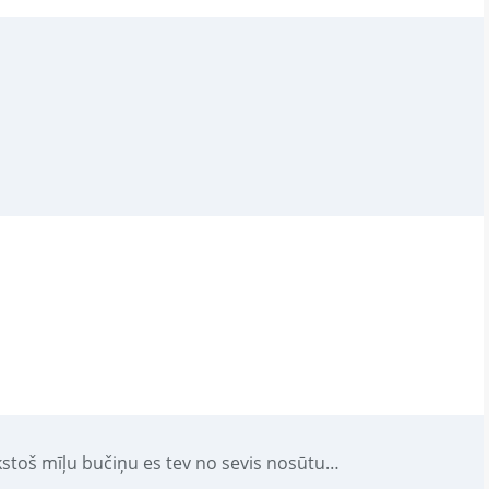
tūkstoš mīļu bučiņu es tev no sevis nosūtu…