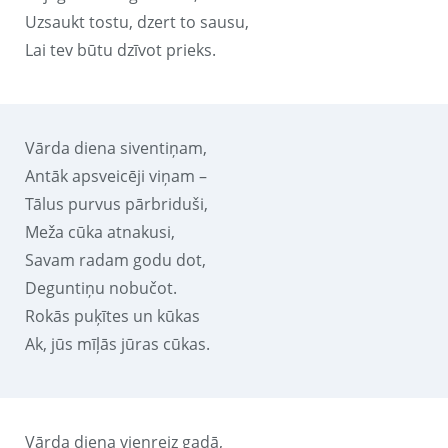
Uzsaukt tostu, dzert to sausu,
Lai tev būtu dzīvot prieks.
Vārda diena siventiņam,
Antāk apsveicēji viņam –
Tālus purvus pārbriduši,
Meža cūka atnakusi,
Savam radam godu dot,
Deguntiņu nobučot.
Rokās puķītes un kūkas
Ak, jūs mīļās jūras cūkas.
Vārda diena vienreiz gadā,