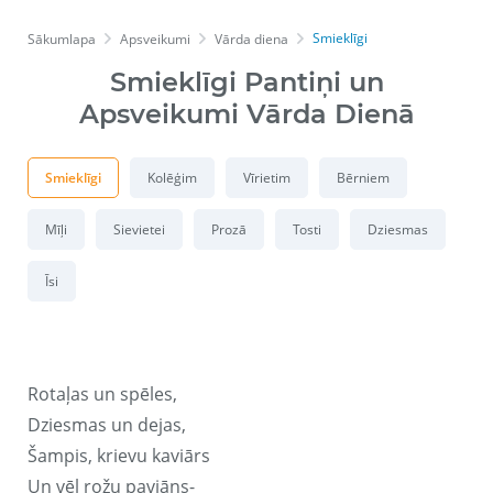
Smieklīgi
Sākumlapa
Apsveikumi
Vārda diena
Smieklīgi Pantiņi un
Apsveikumi Vārda Dienā
Smieklīgi
Kolēģim
Vīrietim
Bērniem
Mīļi
Sievietei
Prozā
Tosti
Dziesmas
Īsi
Rotaļas un spēles,
Dziesmas un dejas,
Šampis, krievu kaviārs
Un vēl rožu paviāns-