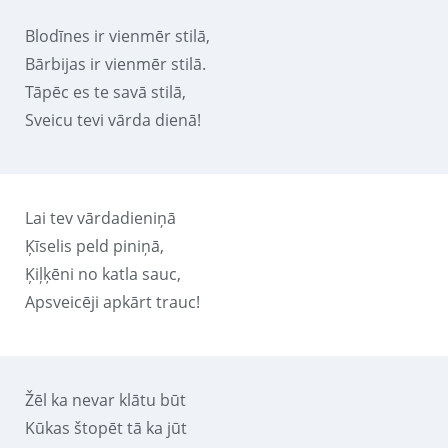
Blodīnes ir vienmēr stilā,
Bārbijas ir vienmēr stilā.
Tāpēc es te savā stilā,
Sveicu tevi vārda dienā!
Lai tev vārdadieniņā
Ķīselis peld piniņā,
Ķiļķēni no katla sauc,
Apsveicēji apkārt trauc!
Žēl ka nevar klātu būt
Kūkas štopēt tā ka jūt