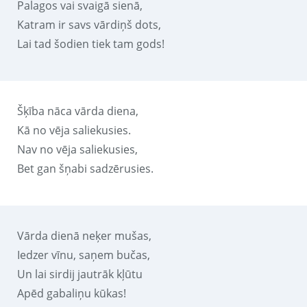
Palagos vai svaigā sienā,
Katram ir savs vārdiņš dots,
Lai tad šodien tiek tam gods!
Šķība nāca vārda diena,
Kā no vēja saliekusies.
Nav no vēja saliekusies,
Bet gan šņabi sadzērusies.
Vārda dienā neķer mušas,
Iedzer vīnu, saņem bučas,
Un lai sirdij jautrāk kļūtu
Apēd gabaliņu kūkas!