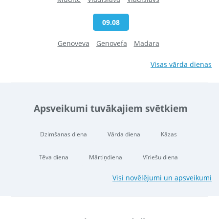
09.08
Genoveva
Genovefa
Madara
Visas vārda dienas
Apsveikumi tuvākajiem svētkiem
Dzimšanas diena
Vārda diena
Kāzas
Tēva diena
Mārtiņdiena
Vīriešu diena
Visi novēlējumi un apsveikumi