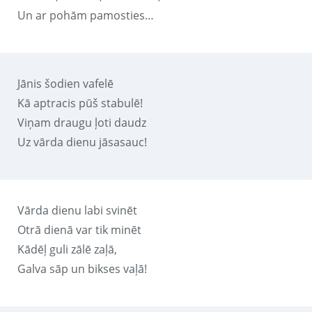
Un ar pohām pamosties…
Jānis šodien vafelē
Kā aptracis pūš stabulē!
Viņam draugu ļoti daudz
Uz vārda dienu jāsasauc!
Vārda dienu labi svinēt
Otrā dienā var tik minēt
Kādēļ guli zālē zaļā,
Galva sāp un bikses vaļā!