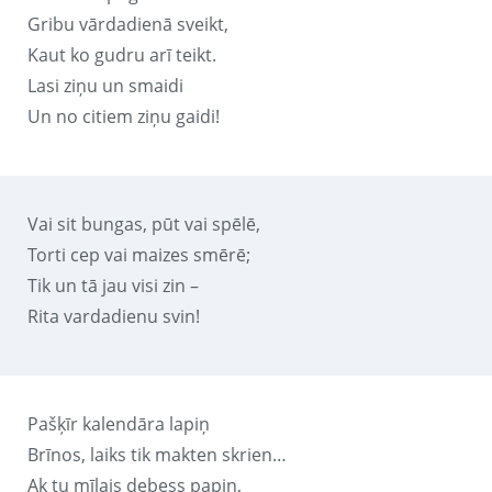
Gribu vārdadienā sveikt,
Kaut ko gudru arī teikt.
Lasi ziņu un smaidi
Un no citiem ziņu gaidi!
Vai sit bungas, pūt vai spēlē,
Torti cep vai maizes smērē;
Tik un tā jau visi zin –
Rita vardadienu svin!
Pašķīr kalendāra lapiņ
Brīnos, laiks tik makten skrien…
Ak tu mīļais debess papiņ,