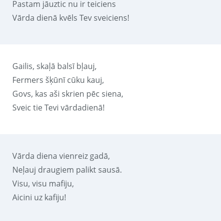
Pastam jāuztic nu ir teiciens
Vārda dienā kvēls Tev sveiciens!
Gailis, skaļā balsī bļauj,
Fermers šķūnī cūku kauj,
Govs, kas aši skrien pēc siena,
Sveic tie Tevi vārdadienā!
Vārda diena vienreiz gadā,
Neļauj draugiem palikt sausā.
Visu, visu mafiju,
Aicini uz kafiju!