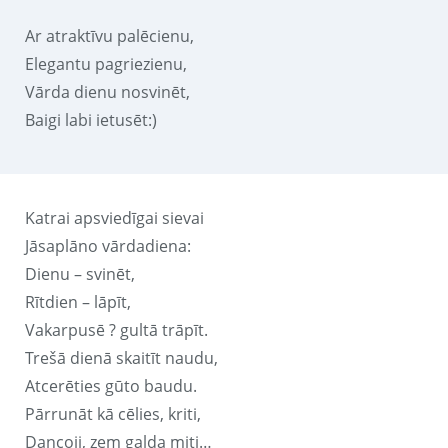
Ar atraktīvu palēcienu,
Elegantu pagriezienu,
Vārda dienu nosvinēt,
Baigi labi ietusēt:)
Katrai apsviedīgai sievai
Jāsaplāno vārdadiena:
Dienu – svinēt,
Rītdien – lāpīt,
Vakarpusē ? gultā trāpīt.
Trešā dienā skaitīt naudu,
Atcerēties gūto baudu.
Pārrunāt kā cēlies, kriti,
Dancoji, zem galda miti…