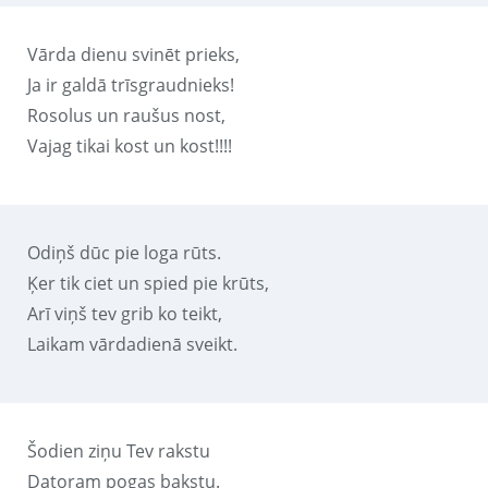
Vārda dienu svinēt prieks,
Ja ir galdā trīsgraudnieks!
Rosolus un raušus nost,
Vajag tikai kost un kost!!!!
Odiņš dūc pie loga rūts.
Ķer tik ciet un spied pie krūts,
Arī viņš tev grib ko teikt,
Laikam vārdadienā sveikt.
Šodien ziņu Tev rakstu
Datoram pogas bakstu.