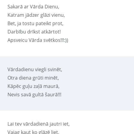
Sakarā ar Vārda Dienu,
Katram jādzer glāzi vienu,
Bet, ja tostu pateikt prot,
Darbību drīkst atkārtot!
Apsveicu Vārda svētkos!!!:))
Vārdadienu viegli svinēt,
Otra diena grūti minēt,
Kāpēc guļu zaļā maurā,
Nevis savā gultā šaurā!!!
Lai tev vārdadienā jautri iet,
Vajag kaut ko glāzē liet,