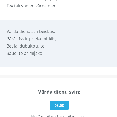
Tev tak šodien vārda dien.
Vārda diena ātri beidzas,
Pārāk īss ir prieka mirklis,
Bet lai dubultotu to,
Baudi to ar mīļāko!
Vārda dienu svin:
08.08
Mudīte
Vladislava
Vladislavs