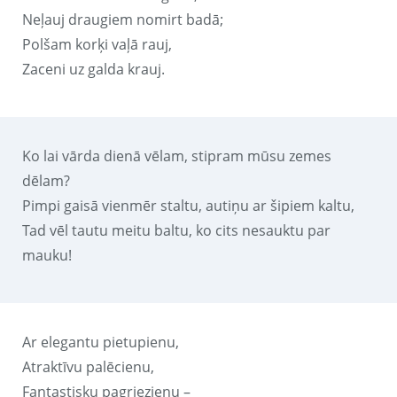
Neļauj draugiem nomirt badā;
Polšam korķi vaļā rauj,
Zaceni uz galda krauj.
Ko lai vārda dienā vēlam, stipram mūsu zemes
dēlam?
Pimpi gaisā vienmēr staltu, autiņu ar šipiem kaltu,
Tad vēl tautu meitu baltu, ko cits nesauktu par
mauku!
Ar elegantu pietupienu,
Atraktīvu palēcienu,
Fantastisku pagriezienu –