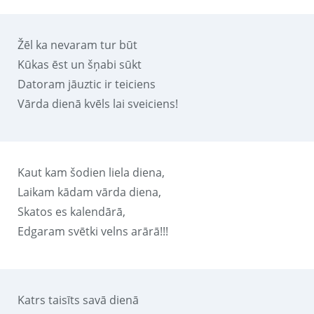
Žēl ka nevaram tur būt
Kūkas ēst un šņabi sūkt
Datoram jāuztic ir teiciens
Vārda dienā kvēls lai sveiciens!
Kaut kam šodien liela diena,
Laikam kādam vārda diena,
Skatos es kalendārā,
Edgaram svētki velns arārā!!!
Katrs taisīts savā dienā