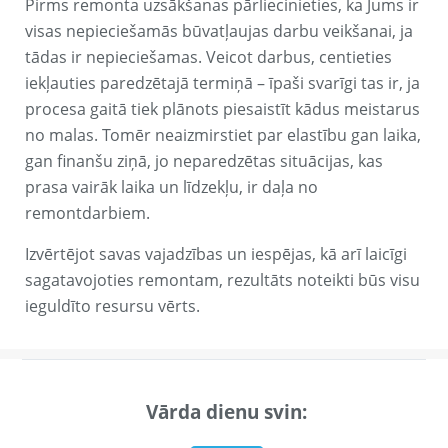
Pirms remonta uzsākšanas pārliecinieties, ka Jums ir
visas nepieciešamās būvatļaujas darbu veikšanai, ja
tādas ir nepieciešamas. Veicot darbus, centieties
iekļauties paredzētajā termiņā – īpaši svarīgi tas ir, ja
procesa gaitā tiek plānots piesaistīt kādus meistarus
no malas. Tomēr neaizmirstiet par elastību gan laika,
gan finanšu ziņā, jo neparedzētas situācijas, kas
prasa vairāk laika un līdzekļu, ir daļa no
remontdarbiem.
Izvērtējot savas vajadzības un iespējas, kā arī laicīgi
sagatavojoties remontam, rezultāts noteikti būs visu
ieguldīto resursu vērts.
Vārda dienu svin: