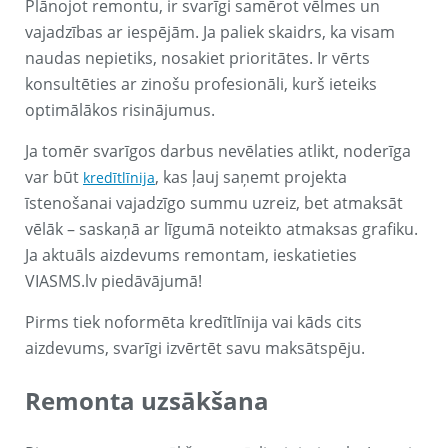
Plānojot remontu, ir svarīgi samērot vēlmes un
vajadzības ar iespējām. Ja paliek skaidrs, ka visam
naudas nepietiks, nosakiet prioritātes. Ir vērts
konsultēties ar zinošu profesionāli, kurš ieteiks
optimālākos risinājumus.
Ja tomēr svarīgos darbus nevēlaties atlikt, noderīga
var būt
, kas ļauj saņemt projekta
kredītlīnija
īstenošanai vajadzīgo summu uzreiz, bet atmaksāt
vēlāk – saskaņā ar līgumā noteikto atmaksas grafiku.
Ja aktuāls aizdevums remontam, ieskatieties
VIASMS.lv piedāvājumā!
Pirms tiek noformēta kredītlīnija vai kāds cits
aizdevums, svarīgi izvērtēt savu maksātspēju.
Remonta uzsākšana