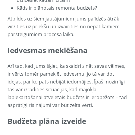
uzticēsiet kādam citam?
Kāds ir plānotais remonta budžets?
Atbildes uz šiem jautājumiem Jums palīdzēs ātrāk
virzīties uz priekšu un izvairīties no nepatīkamiem
pārsteigumiem procesa laikā.
Iedvesmas meklēšana
Arī tad, kad Jums šķiet, ka skaidri zināt savas vēlmes,
ir vērts tomēr pameklēt iedvesmu, jo tā var dot
idejas, par ko pats nebijāt iedomājies. Īpaši nozīmīgi
tas var izrādīties situācijās, kad mājokļa
labiekārtošanai atvēlētais budžets ir ierobežots – tad
asprātīgi risinājumi var būt zelta vērti.
Budžeta plāna izveide