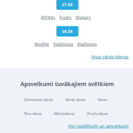
07.08
Alfrēds
Fredis
Madars
08.08
Mudīte
Vladislava
Vladislavs
Visas vārda dienas
Apsveikumi tuvākajiem svētkiem
Dzimšanas diena
Vārda diena
Kāzas
Tēva diena
Mārtiņdiena
Vīriešu diena
Visi novēlējumi un apsveikumi