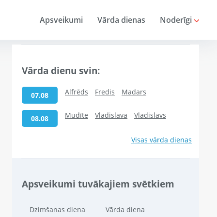
Apsveikumi
Vārda dienas
Noderīgi
Vārda dienu svin:
Alfrēds
Fredis
Madars
07.08
Mudīte
Vladislava
Vladislavs
08.08
Visas vārda dienas
Apsveikumi tuvākajiem svētkiem
Dzimšanas diena
Vārda diena