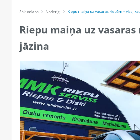
Riepu maiņa uz vasaras riepām – viss, kas 
Sākumlapa
Noderīgi
Riepu maiņa uz vasaras r
jāzina