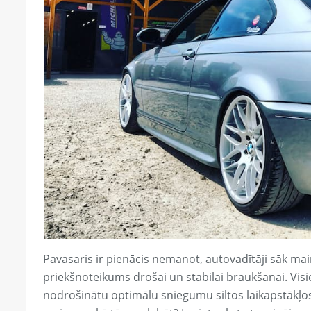
Pavasaris ir pienācis nemanot, autovadītāji sāk main
priekšnoteikums drošai un stabilai braukšanai. Visiem
nodrošinātu optimālu sniegumu siltos laikapstākļos