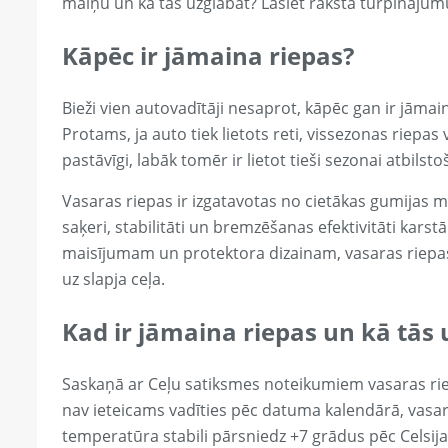
maiņu un kā tās uzglabāt? Lasiet raksta turpinājum
Kāpēc ir jāmaina riepas?
Bieži vien autovadītāji nesaprot, kāpēc gan ir jāmain
Protams, ja auto tiek lietots reti, vissezonas riepas v
pastāvīgi, labāk tomēr ir lietot tieši sezonai atbilsto
Vasaras riepas ir izgatavotas no cietākas gumijas m
saķeri, stabilitāti un bremzēšanas efektivitāti karst
maisījumam un protektora dizainam, vasaras riepa
uz slapja ceļa.
Kad ir jāmaina riepas un kā tās
Saskaņā ar Ceļu satiksmes noteikumiem vasaras rie
nav ieteicams vadīties pēc datuma kalendārā, vasara
temperatūra stabili pārsniedz +7 grādus pēc Celsija