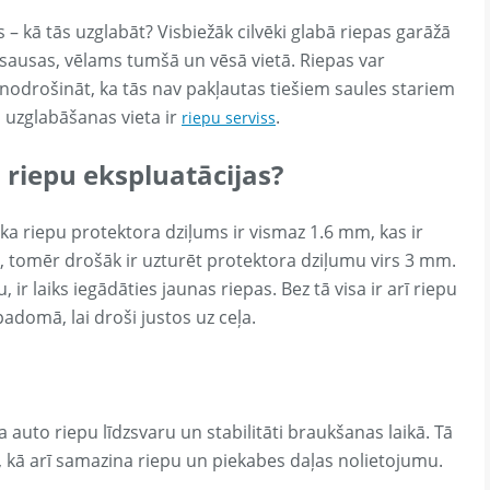
– kā tās uzglabāt? Visbiežāk cilvēki glabā riepas garāžā
n sausas, vēlams tumšā un vēsā vietā. Riepas var
ir nodrošināt, ka tās nav pakļautas tiešiem saules stariem
 uzglabāšanas vieta ir
.
riepu serviss
 riepu ekspluatācijas?
, ka riepu protektora dziļums ir vismaz 1.6 mm, kas ir
tomēr drošāk ir uzturēt protektora dziļumu virs 3 mm.
 ir laiks iegādāties jaunas riepas. Bez tā visa ir arī riepu
domā, lai droši justos uz ceļa.
auto riepu līdzsvaru un stabilitāti braukšanas laikā. Tā
, kā arī samazina riepu un piekabes daļas nolietojumu.