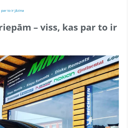
par to ir jāzina
iepām – viss, kas par to ir