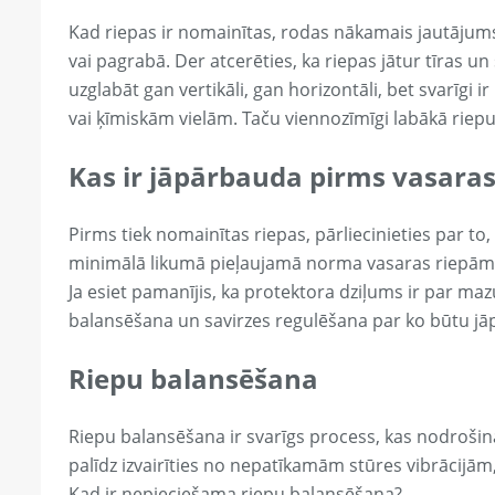
Kad riepas ir nomainītas, rodas nākamais jautājums 
vai pagrabā. Der atcerēties, ka riepas jātur tīras u
uzglabāt gan vertikāli, gan horizontāli, bet svarīgi 
vai ķīmiskām vielām. Taču viennozīmīgi labākā riepu
Kas ir jāpārbauda pirms vasaras
Pirms tiek nomainītas riepas, pārliecinieties par to
minimālā likumā pieļaujamā norma vasaras riepām, 
Ja esiet pamanījis, ka protektora dziļums ir par mazu,
balansēšana un savirzes regulēšana par ko būtu jāpa
Riepu balansēšana
Riepu balansēšana ir svarīgs process, kas nodrošina 
palīdz izvairīties no nepatīkamām stūres vibrācijām
Kad ir nepieciešama riepu balansēšana?