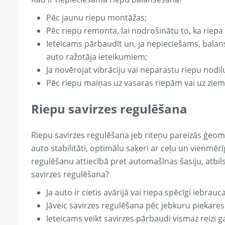
Pēc jaunu riepu montāžas;
Pēc riepu remonta, lai nodrošinātu to, ka riepa i
Ieteicams pārbaudīt un, ja nepieciešams, balans
auto ražotāja ieteikumiem;
Ja novērojat vibrāciju vai neparastu riepu nodi
Pēc riepu maiņas uz vasaras riepām vai uz zie
Riepu savirzes regulēšana
Riepu savirzes regulēšana jeb riteņu pareizās ģeomet
auto stabilitāti, optimālu saķeri ar ceļu un vienmēr
regulēšanu attiecībā pret automašīnas šasiju, atbil
savirzes regulēšana?
Ja auto ir cietis avārijā vai riepa spēcīgi iebra
Jāveic savirzes regulēšana pēc jebkuru piekares
Ieteicams veikt savirzes pārbaudi vismaz reizi ga