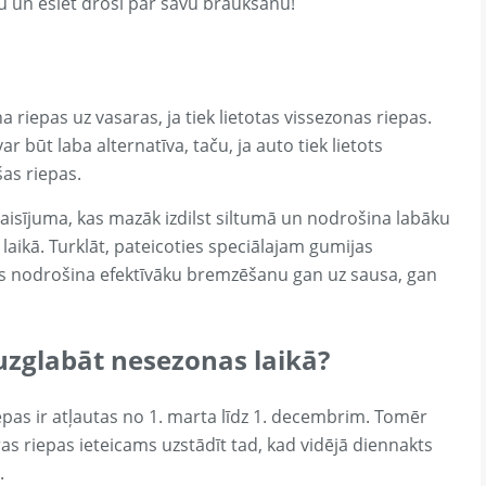
u un esiet droši par savu braukšanu!
a riepas uz vasaras, ja tiek lietotas vissezonas riepas.
ar būt laba alternatīva, taču, ja auto tiek lietots
šas riepas.
aisījuma, kas mazāk izdilst siltumā un nodrošina labāku
ā laikā. Turklāt, pateicoties speciālajam gumijas
s nodrošina efektīvāku bremzēšanu gan uz sausa, gan
 uzglabāt nesezonas laikā?
pas ir atļautas no 1. marta līdz 1. decembrim. Tomēr
s riepas ieteicams uzstādīt tad, kad vidējā diennakts
.