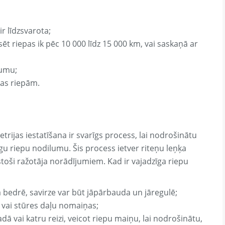
r līdzsvarota;
ēt riepas ik pēc 10 000 līdz 15 000 km, vai saskaņā ar
lumu;
mas riepām.
rijas iestatīšana ir svarīgs process, lai nodrošinātu
īgu riepu nodilumu. Šis process ietver riteņu leņķa
stoši ražotāja norādījumiem. Kad ir vajadzīga riepu
uca bedrē, savirze var būt jāpārbauda un jāregulē;
 vai stūres daļu nomaiņas;
dā vai katru reizi, veicot riepu maiņu, lai nodrošinātu,