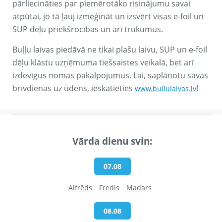
pārliecināties par piemērotāko risinājumu savai
atpūtai, jo tā ļauj izmēģināt un izsvērt visas e-foil un
SUP dēļu priekšrocības un arī trūkumus.
Buļļu laivas piedāvā ne tikai plašu laivu, SUP un e-foil
dēļu klāstu uzņēmuma tiešsaistes veikalā, bet arī
izdevīgus nomas pakalpojumus. Lai, saplānotu savas
brīvdienas uz ūdens, ieskatieties
!
www.bullulaivas.lv
Vārda dienu svin:
07.08
Alfrēds
Fredis
Madars
08.08