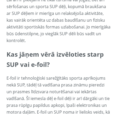
sērfošanas un sporta SUP dēļi, kopumā braukšana
ar SUP dēļiem ir mierīga un relaksējoša aktivitāte,
kas vairāk orientēta uz dabas baudīšanu un fizisku
aktivitāti sportiskās formas uzlabošanai. Jo mierīgāka
būs ūdenstilpne, jo vieglāk SUP dēli būs vadīt un
kontrolēt.
Kas jāņem vērā izvēloties starp
SUP vai e-foil?
E-foil ir tehnoloģiski sarežģītāks sporta aprīkojums
nekā SUP, tādēļ tā vadīšana prasa zināmu pieredzi
un prasmes līdzsvara noturēšanai vai iekārtas
vadīšanā. Šī iemesla dēļ e-foil dēļi ir arī dārgāki un tie
prasa rūpīgu papildus apkopi, īpaši elektronikas un
motora daļām. E-foil un SUP noma ir lielisks veids, kā