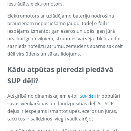
iestrādāts elektromotors.
Elektromotors ar uzlādējamo bateriju nodrošina
braucienam nepieciešamo jaudu, tādēļ e-foil ir
iespējams izmantot gan ezeros un upēs, gan jūrā
neatkarīgi no viļņiem, straumes vai vēja. Tiklīdz e-foil
sasniedz noteiktu ātrumu, zemūdens spārns sāk celt
dēli virs ūdens un sākas lidojums.
Kādu atpūtas pieredzi piedāvā
SUP dēļi?
Atšķirībā no dinamiskajiem e-foil
ir populāri
SUP dēļi
savas vienkāršības un daudzpusības dēļ. Arī SUP
dēļus ir iespējams izmantot upēs, ezeros un jūrās,
taču tos ir salīdzinoši viegli vadīt airējot.
Lai arī ir pieejami ne tikai tūrisma vai jogas, bet arī