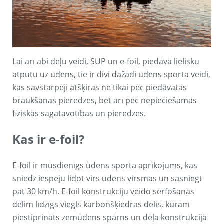
Lai arī abi dēļu veidi, SUP un e-foil, piedāvā lielisku
atpūtu uz ūdens, tie ir divi dažādi ūdens sporta veidi,
kas savstarpēji atšķiras ne tikai pēc piedāvātās
braukšanas pieredzes, bet arī pēc nepieciešamās
fiziskās sagatavotības un pieredzes.
Kas ir e-foil?
E-foil ir mūsdienīgs ūdens sporta aprīkojums, kas
sniedz iespēju lidot virs ūdens virsmas un sasniegt
pat 30 km/h. E-foil konstrukciju veido sērfošanas
dēlim līdzīgs viegls karbonšķiedras dēlis, kuram
piestiprināts zemūdens spārns un dēļa konstrukcijā