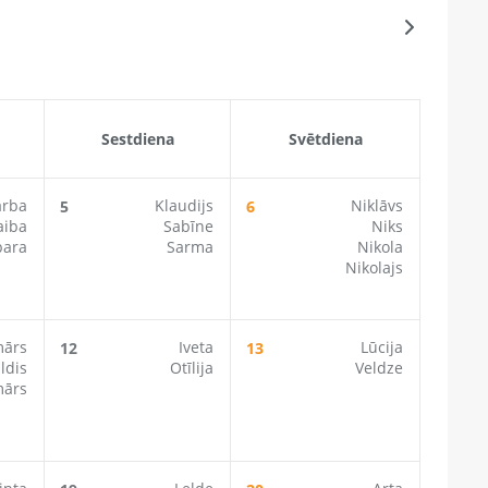
Sestdiena
Svētdiena
arba
Klaudijs
Niklāvs
5
6
aiba
Sabīne
Niks
bara
Sarma
Nikola
Nikolajs
mārs
Iveta
Lūcija
12
13
ldis
Otīlija
Veldze
mārs