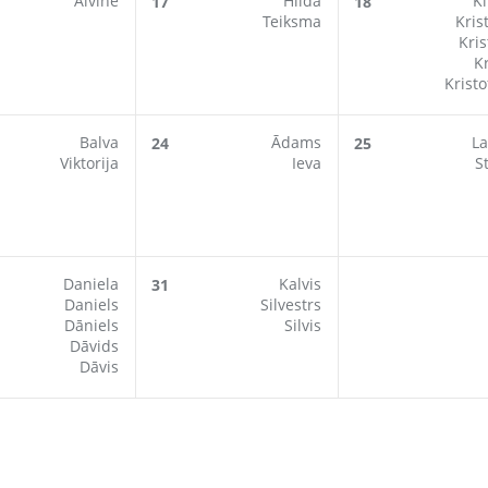
Alvīne
Hilda
Kl
17
18
Teiksma
Kris
Kris
Kr
Kristo
Balva
Ādams
La
24
25
Viktorija
Ieva
S
Daniela
Kalvis
31
Daniels
Silvestrs
Dāniels
Silvis
Dāvids
Dāvis