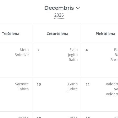
Decembris
2026
Trešdiena
Ceturtdiena
Piektdiena
Meta
Evija
B
3
4
Sniedze
Jogita
B
Raita
Bar
Sarmīte
Guna
Valde
10
11
Tabita
Judīte
Va
Volde