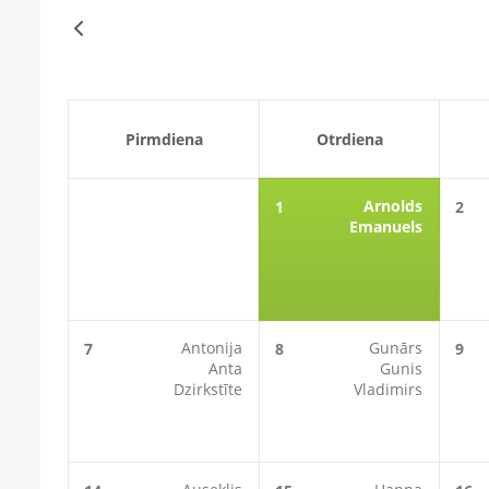
Pirmdiena
Otrdiena
Arnolds
1
2
Emanuels
Antonija
Gunārs
7
8
9
Anta
Gunis
Dzirkstīte
Vladimirs