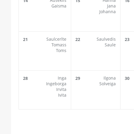
Auseklis
Hanna
14
15
16
Gaisma
Jana
Johanna
Saulcerīte
Saulvedis
21
22
23
Tomass
Saule
Toms
Inga
Ilgona
28
29
30
Ingeborga
Solveiga
Irvita
Ivita