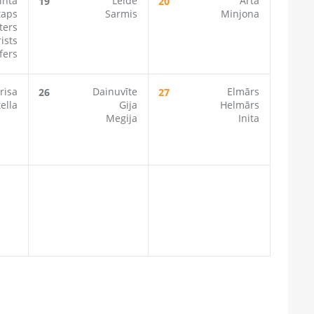
inta
Lelde
Arta
19
20
taps
Sarmis
Minjona
ters
ists
fers
risa
Dainuvīte
Elmārs
26
27
tella
Gija
Helmārs
Megija
Inita