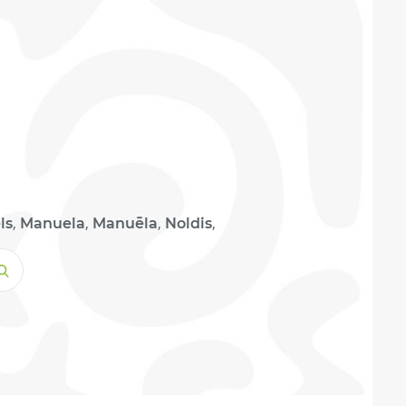
,
,
,
,
ls
Manuela
Manuēla
Noldis