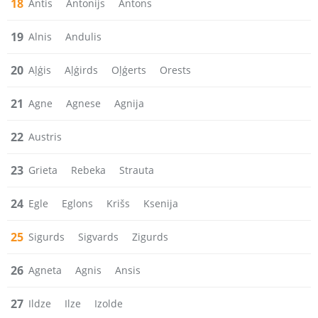
18
Antis
Antonijs
Antons
19
Alnis
Andulis
20
Aļģis
Aļģirds
Oļģerts
Orests
21
Agne
Agnese
Agnija
22
Austris
23
Grieta
Rebeka
Strauta
24
Egle
Eglons
Krišs
Ksenija
25
Sigurds
Sigvards
Zigurds
26
Agneta
Agnis
Ansis
27
Ildze
Ilze
Izolde