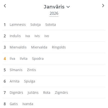
Janvāris
2026
1
Laimnesis
Solvija
Solvita
2
Indulis
Iva
Ivis
Ivo
3
Miervaldis
Miervalda
Ringolds
4
Ilva
Ilvita
Spodra
5
Sīmanis
Zintis
6
Arnita
Spulga
7
Digmārs
Juliāns
Rota
Zigmārs
8
Gatis
Ivanda