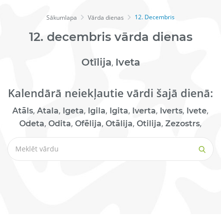
12. Decembris
Sākumlapa
Vārda dienas
12.
decembris
vārda dienas
Otīlija
Iveta
,
Kalendārā neiekļautie vārdi šajā dienā:
,
,
,
,
,
,
,
,
Atāls
Atala
Igeta
Igila
Igita
Iverta
Iverts
Ivete
,
,
,
,
,
,
Odeta
Odita
Ofēlija
Otālija
Otilija
Zezostrs