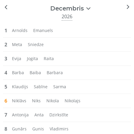
Decembris
2026
1
Arnolds
Emanuels
2
Meta
Sniedze
3
Evija
Jogita
Raita
4
Barba
Baiba
Barbara
5
Klaudijs
Sabīne
Sarma
6
Niklāvs
Niks
Nikola
Nikolajs
7
Antonija
Anta
Dzirkstīte
8
Gunārs
Gunis
Vladimirs