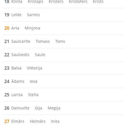
18
Klinta
Kristaps
Kristers
Kristofers
Krists
19
Lelde
Sarmis
20
Arta
Minjona
21
Saulcerīte
Tomass
Toms
22
Saulvedis
Saule
23
Balva
Viktorija
24
Ādams
Ieva
25
Larisa
Stella
26
Dainuvīte
Gija
Megija
27
Elmārs
Helmārs
Inita