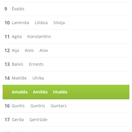
9
Ēvalds
10
Laimrota
Liliāna
Silvija
11
Agita
Konstantīns
12
Aija
Aivis
Aiva
13
Balvis
Ernests
14
Matilde
Ulrika
15
Amalda
Amilda
Imalda
16
Guntis
Guntris
Guntars
17
Gerda
Ģertrūde