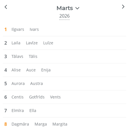
Marts
2026
1
Ilgvars
Ivars
2
Laila
Lavīze
Luīze
3
Tālavs
Tālis
4
Alise
Auce
Enija
5
Aurora
Austra
6
Centis
Gotfrīds
Vents
7
Elmīra
Ella
8
Dagmāra
Marga
Margita