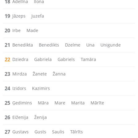
18
Adelīna
Ilona
19
Jāzeps
Juzefa
20
Irbe
Made
21
Benedikta
Benedikts
Dzelme
Una
Unigunde
22
Dziedra
Gabriela
Gabriels
Tamāra
23
Mirdza
Žanete
Žanna
24
Izidors
Kazimirs
25
Ģedimins
Māra
Mare
Marita
Mārīte
26
Eiženija
Ženija
27
Gustavs
Gusts
Saulis
Tālrīts