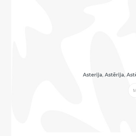
,
,
Asterija
Astērija
Astē