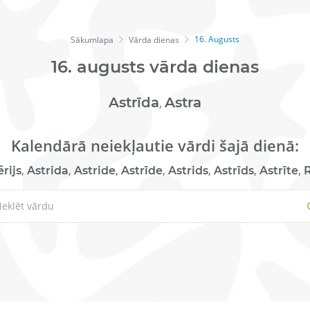
16. Augusts
Sākumlapa
Vārda dienas
16.
augusts
vārda dienas
Astrīda
Astra
,
Kalendārā neiekļautie vārdi šajā dienā:
,
,
,
,
,
,
,
rijs
Astrida
Astride
Astrīde
Astrids
Astrīds
Astrīte
R