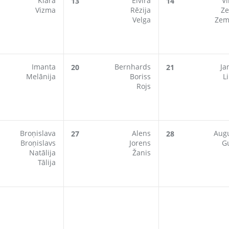
Klāra
Elvīra
V
13
14
Vizma
Rēzija
Z
Velga
Zem
Imanta
Bernhards
Ja
20
21
Melānija
Boriss
L
Rojs
Broņislava
Alens
Aug
27
28
Broņislavs
Jorens
G
Natālija
Žanis
Tālija