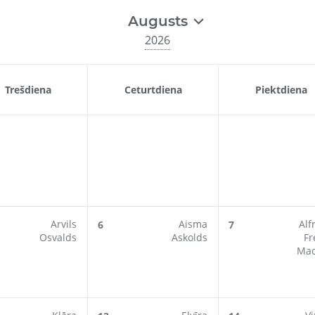
Augusts
2026
Trešdiena
Ceturtdiena
Piektdiena
Arvils
Aisma
Alf
6
7
Osvalds
Askolds
Fr
Mad