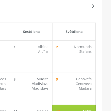
Sestdiena
Svētdiena
Albīna
Normunds
1
2
Albīns
Stefans
rēds
Mudīte
Genovefa
8
9
edis
Vladislava
Genoveva
ars
Vladislavs
Madara