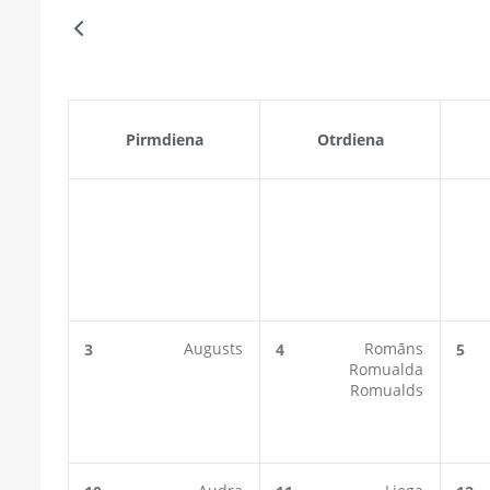
Pirmdiena
Otrdiena
Augusts
Romāns
3
4
5
Romualda
Romualds