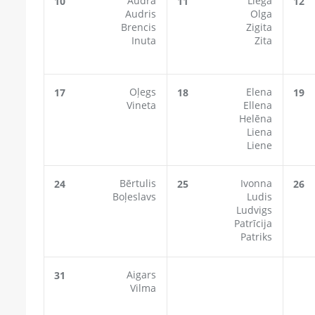
Audra
Liega
10
11
12
Audris
Olga
Brencis
Zigita
Inuta
Zita
Oļegs
Elena
17
18
19
Vineta
Ellena
Helēna
Liena
Liene
Bērtulis
Ivonna
24
25
26
Boļeslavs
Ludis
Ludvigs
Patrīcija
Patriks
Aigars
31
Vilma