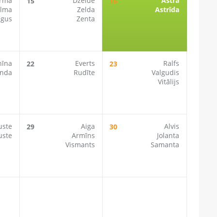
irma
Dzelde
Astra
15
16
elma
Zelda
Astrīda
gus
Zenta
nīna
Everts
Ralfs
22
23
inda
Rudīte
Valgudis
Vitālijs
uste
Aiga
Alvis
29
30
uste
Armīns
Jolanta
Vismants
Samanta