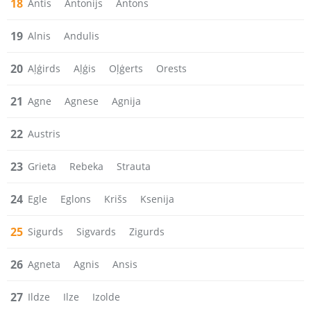
18
Antis
Antonijs
Antons
19
Alnis
Andulis
20
Aļģirds
Aļģis
Oļģerts
Orests
21
Agne
Agnese
Agnija
22
Austris
23
Grieta
Rebeka
Strauta
24
Egle
Eglons
Krišs
Ksenija
25
Sigurds
Sigvards
Zigurds
26
Agneta
Agnis
Ansis
27
Ildze
Ilze
Izolde