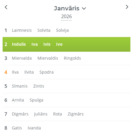
Janvāris
2026
1
Laimnesis
Solvita
Solvija
2
Indulis
Iva
Ivis
Ivo
3
Miervalda
Miervaldis
Ringolds
4
Ilva
Ilvita
Spodra
5
Sīmanis
Zintis
6
Arnita
Spulga
7
Digmārs
Juliāns
Rota
Zigmārs
8
Gatis
Ivanda