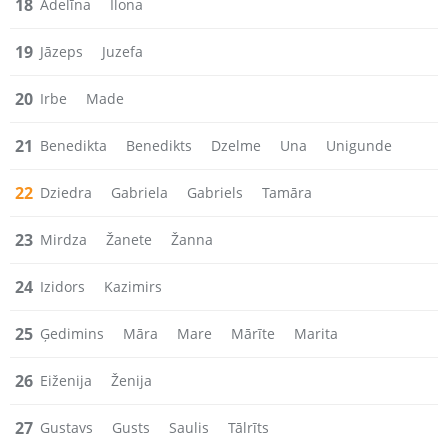
18
Adelīna
Ilona
19
Jāzeps
Juzefa
20
Irbe
Made
21
Benedikta
Benedikts
Dzelme
Una
Unigunde
22
Dziedra
Gabriela
Gabriels
Tamāra
23
Mirdza
Žanete
Žanna
24
Izidors
Kazimirs
25
Ģedimins
Māra
Mare
Mārīte
Marita
26
Eiženija
Ženija
27
Gustavs
Gusts
Saulis
Tālrīts