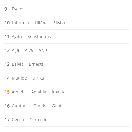
9
Ēvalds
10
Laimrota
Liliāna
Silvija
11
Agita
Konstantīns
12
Aija
Aiva
Aivis
13
Balvis
Ernests
14
Matilde
Ulrika
15
Amilda
Amalda
Imalda
16
Guntars
Guntis
Guntris
17
Gerda
Ģertrūde