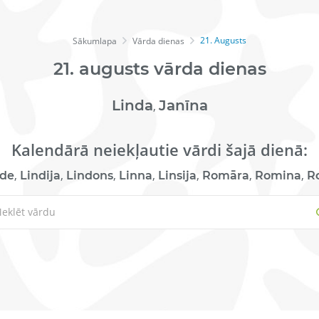
21. Augusts
Sākumlapa
Vārda dienas
21.
augusts
vārda dienas
Linda
Janīna
,
Kalendārā neiekļautie vārdi šajā dienā:
,
,
,
,
,
,
,
nde
Lindija
Lindons
Linna
Linsija
Romāra
Romina
R