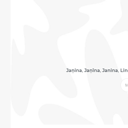
,
,
,
Jaņina
Jaņīna
Janina
Li