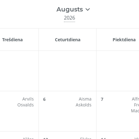
Augusts
2026
Trešdiena
Ceturtdiena
Piektdiena
Arvils
Aisma
Alf
6
7
Osvalds
Askolds
Fr
Mad