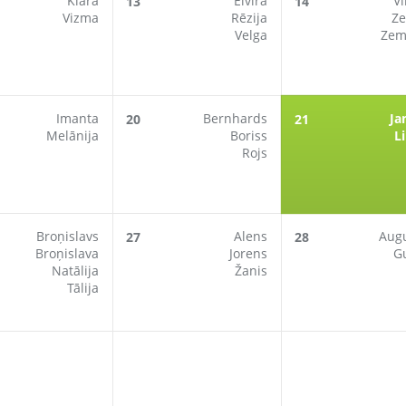
Klāra
Elvīra
V
13
14
Vizma
Rēzija
Z
Velga
Zem
Imanta
Bernhards
Ja
20
21
Melānija
Boriss
L
Rojs
Broņislavs
Alens
Aug
27
28
Broņislava
Jorens
G
Natālija
Žanis
Tālija