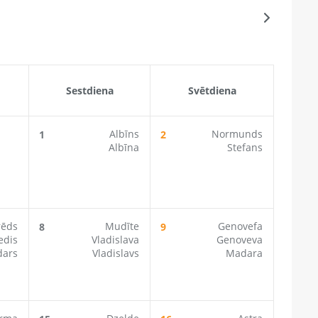
Sestdiena
Svētdiena
Albīns
Normunds
1
2
Albīna
Stefans
rēds
Mudīte
Genovefa
8
9
edis
Vladislava
Genoveva
ars
Vladislavs
Madara