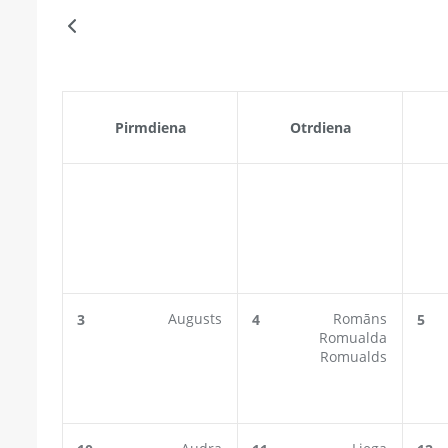
Pirmdiena
Otrdiena
Augusts
Romāns
3
4
5
Romualda
Romualds