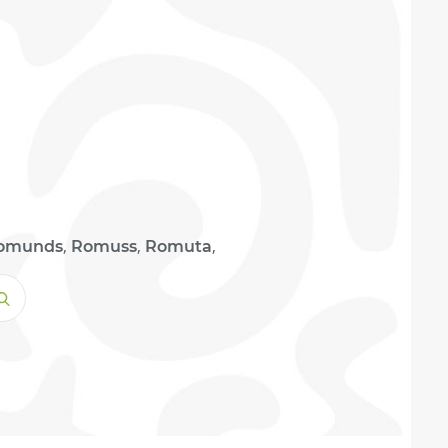
,
,
,
omunds
Romuss
Romuta