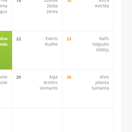
irma
Dzelde
Astra
15
16
elma
Zelda
Astrīda
gus
Zenta
nīna
Everts
Ralfs
22
23
inda
Rudīte
Valgudis
Vitālijs
uste
Aiga
Alvis
29
30
uste
Armīns
Jolanta
Vismants
Samanta