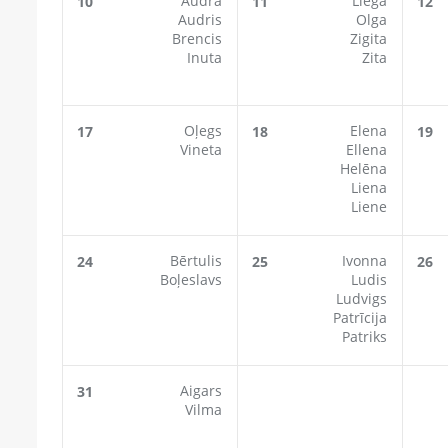
Audra
Liega
10
11
12
Audris
Olga
Brencis
Zigita
Inuta
Zita
Oļegs
Elena
17
18
19
Vineta
Ellena
Helēna
Liena
Liene
Bērtulis
Ivonna
24
25
26
Boļeslavs
Ludis
Ludvigs
Patrīcija
Patriks
Aigars
31
Vilma