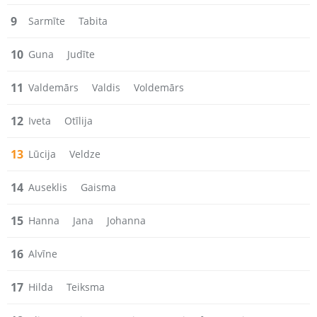
9
Sarmīte
Tabita
10
Guna
Judīte
11
Valdemārs
Valdis
Voldemārs
12
Iveta
Otīlija
13
Lūcija
Veldze
14
Auseklis
Gaisma
15
Hanna
Jana
Johanna
16
Alvīne
17
Hilda
Teiksma