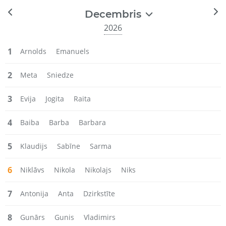
Decembris
2026
1
Arnolds
Emanuels
2
Meta
Sniedze
3
Evija
Jogita
Raita
4
Baiba
Barba
Barbara
5
Klaudijs
Sabīne
Sarma
6
Niklāvs
Nikola
Nikolajs
Niks
7
Antonija
Anta
Dzirkstīte
8
Gunārs
Gunis
Vladimirs