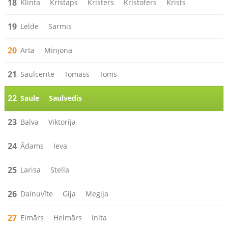
18
Klinta
Kristaps
Kristers
Kristofers
Krists
19
Lelde
Sarmis
20
Arta
Minjona
21
Saulcerīte
Tomass
Toms
22
Saule
Saulvedis
23
Balva
Viktorija
24
Ādams
Ieva
25
Larisa
Stella
26
Dainuvīte
Gija
Megija
27
Elmārs
Helmārs
Inita