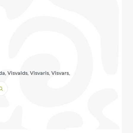
,
,
,
,
da
Visvalds
Visvaris
Visvars