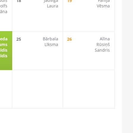
ūdis
Jadviga
Fanija
18
19
olfs
Laura
Vēsma
iāna
eda
Bārbala
Alīna
25
26
tums
Līksma
Rūsiņš
ldis
Sandris
ldis