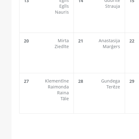
Egils
Gudrīte
13
14
15
Egīls
Strauja
Nauris
Mirta
Anastasija
20
21
22
Ziedīte
Marģers
Klementīne
Gundega
27
28
29
Raimonda
Terēze
Raina
Tāle