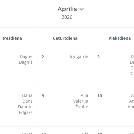
Aprīlis
2026
Trešdiena
Ceturtdiena
Piektdiena
Dagne
Irmgarde
D
2
3
Dagnis
Da
D
Da
Dana
Alla
A
9
10
Dans
Valērija
An
Danute
Žubīte
An
Edgars