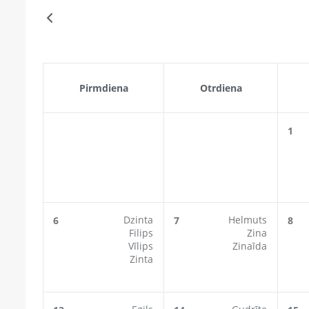
Pirmdiena
Otrdiena
1
Dzinta
Helmuts
6
7
8
Filips
Zina
Vīlips
Zinaīda
Zinta