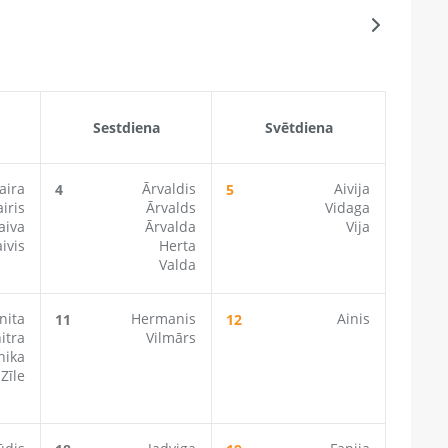
Sestdiena
Svētdiena
aira
Ārvaldis
Aivija
4
5
iris
Ārvalds
Vidaga
aiva
Ārvalda
Vija
ivis
Herta
Valda
nita
Hermanis
Ainis
11
12
itra
Vilmārs
nika
Zīle