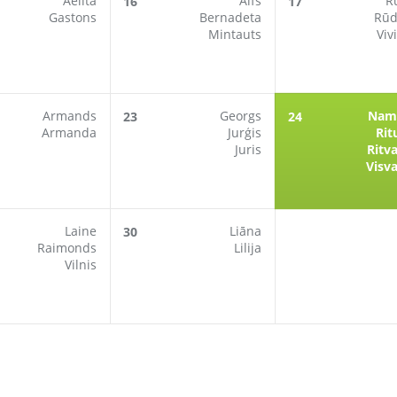
Aelita
Alfs
R
16
17
Gastons
Bernadeta
Rūd
Mintauts
Viv
Armands
Georgs
Nam
23
24
Armanda
Jurģis
Ri
Juris
Ritva
Visva
Laine
Liāna
30
Raimonds
Lilija
Vilnis