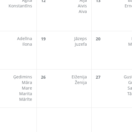
Agita
Aija
Ba
12
13
Konstantīns
Aivis
Ern
Aiva
Adelīna
Jāzeps
19
20
Ilona
Juzefa
M
Ģedimins
Eiženija
Gus
26
27
Māra
Ženija
G
Mare
Sa
Marita
Tā
Mārīte