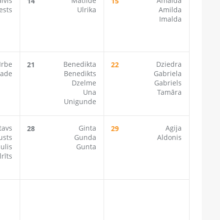
lvis
Matilde
Amalda
14
15
ests
Ulrika
Amilda
Imalda
Irbe
Benedikta
Dziedra
21
22
ade
Benedikts
Gabriela
Dzelme
Gabriels
Una
Tamāra
Unigunde
tavs
Ginta
Agija
28
29
usts
Gunda
Aldonis
ulis
Gunta
lrīts