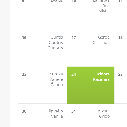
Ēvalds
Laimrota
9
10
11
Liliāna
Silvija
Guntis
Gerda
16
17
18
Guntris
Ģertrūde
Guntars
Mirdza
Izidors
23
24
25
Žanete
Kazimirs
Žanna
Ilgmārs
Atvars
30
31
Nanija
Gvido