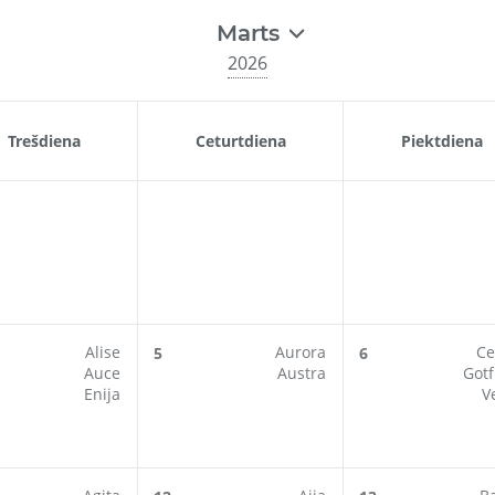
Marts
2026
Trešdiena
Ceturtdiena
Piektdiena
Alise
Aurora
Ce
5
6
Auce
Austra
Gotf
Enija
V