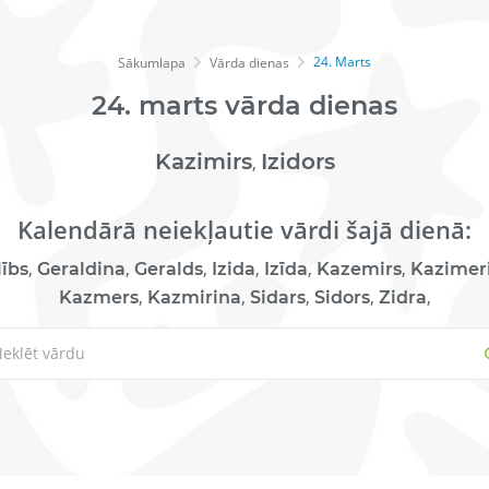
24. Marts
Sākumlapa
Vārda dienas
24.
marts
vārda dienas
Kazimirs
Izidors
,
Kalendārā neiekļautie vārdi šajā dienā:
,
,
,
,
,
,
lībs
Geraldina
Geralds
Izida
Izīda
Kazemirs
Kazimer
,
,
,
,
,
Kazmers
Kazmirina
Sidars
Sidors
Zidra