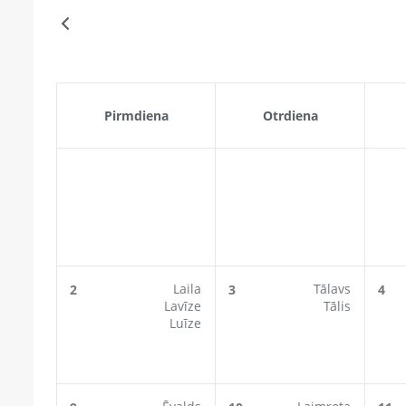
Pirmdiena
Otrdiena
Laila
Tālavs
2
3
4
Lavīze
Tālis
Luīze