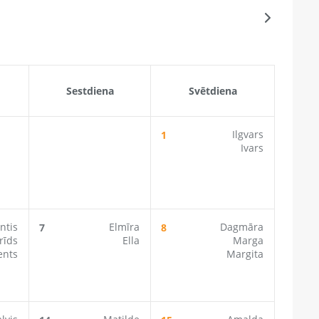
Sestdiena
Svētdiena
Ilgvars
1
Ivars
ntis
Elmīra
Dagmāra
7
8
rīds
Ella
Marga
ents
Margita