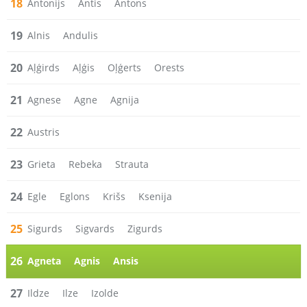
18
Antonijs
Antis
Antons
19
Alnis
Andulis
20
Aļģirds
Aļģis
Oļģerts
Orests
21
Agnese
Agne
Agnija
22
Austris
23
Grieta
Rebeka
Strauta
24
Egle
Eglons
Krišs
Ksenija
25
Sigurds
Sigvards
Zigurds
26
Agneta
Agnis
Ansis
27
Ildze
Ilze
Izolde