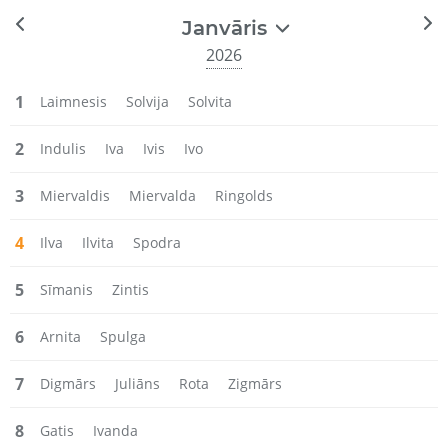
Janvāris
2026
1
Laimnesis
Solvija
Solvita
2
Indulis
Iva
Ivis
Ivo
3
Miervaldis
Miervalda
Ringolds
4
Ilva
Ilvita
Spodra
5
Sīmanis
Zintis
6
Arnita
Spulga
7
Digmārs
Juliāns
Rota
Zigmārs
8
Gatis
Ivanda