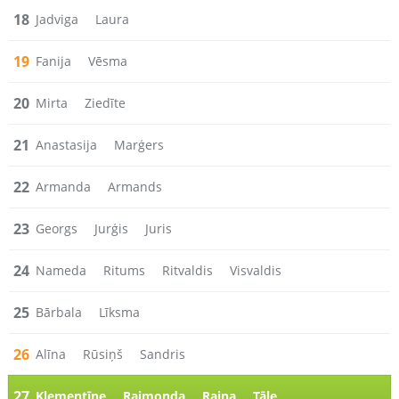
18
Jadviga
Laura
19
Fanija
Vēsma
20
Mirta
Ziedīte
21
Anastasija
Marģers
22
Armanda
Armands
23
Georgs
Jurģis
Juris
24
Nameda
Ritums
Ritvaldis
Visvaldis
25
Bārbala
Līksma
26
Alīna
Rūsiņš
Sandris
27
Klementīne
Raimonda
Raina
Tāle