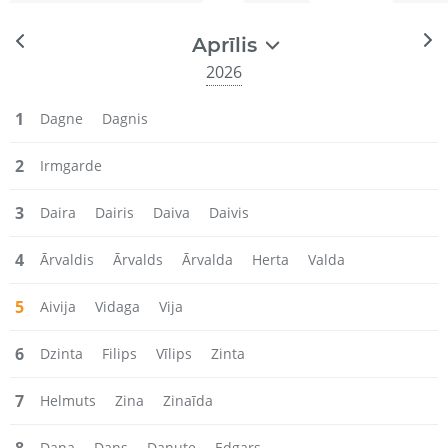
Aprīlis
2026
1
Dagne
Dagnis
2
Irmgarde
3
Daira
Dairis
Daiva
Daivis
4
Ārvaldis
Ārvalds
Ārvalda
Herta
Valda
5
Aivija
Vidaga
Vija
6
Dzinta
Filips
Vīlips
Zinta
7
Helmuts
Zina
Zinaīda
Dana
Dans
Danute
Edgars