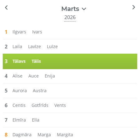
Marts
2026
1
Ilgvars
Ivars
2
Laila
Lavīze
Luīze
3
Tālavs
Tālis
4
Alise
Auce
Enija
5
Aurora
Austra
6
Centis
Gotfrīds
Vents
7
Elmīra
Ella
8
Dagmāra
Marga
Margita