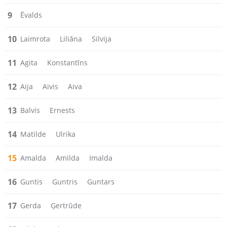
9
Ēvalds
10
Laimrota
Liliāna
Silvija
11
Agita
Konstantīns
12
Aija
Aivis
Aiva
13
Balvis
Ernests
14
Matilde
Ulrika
15
Amalda
Amilda
Imalda
16
Guntis
Guntris
Guntars
17
Gerda
Ģertrūde