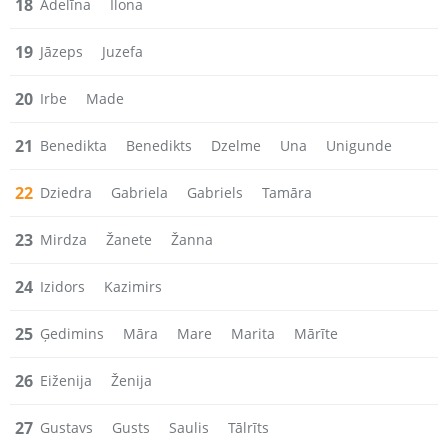
18
Adelīna
Ilona
19
Jāzeps
Juzefa
20
Irbe
Made
21
Benedikta
Benedikts
Dzelme
Una
Unigunde
22
Dziedra
Gabriela
Gabriels
Tamāra
23
Mirdza
Žanete
Žanna
24
Izidors
Kazimirs
25
Ģedimins
Māra
Mare
Marita
Mārīte
26
Eiženija
Ženija
27
Gustavs
Gusts
Saulis
Tālrīts