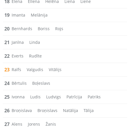
18
Elena
Ellena
Helēna
Liena
Liene
19
Imanta
Melānija
20
Bernhards
Boriss
Rojs
21
Janīna
Linda
22
Everts
Rudīte
23
Ralfs
Valgudis
Vitālijs
24
Bērtulis
Boļeslavs
25
Ivonna
Ludis
Ludvigs
Patrīcija
Patriks
26
Broņislava
Broņislavs
Natālija
Tālija
27
Alens
Jorens
Žanis