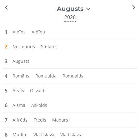
Augusts
2026
1
Albīns
Albīna
2
Normunds
Stefans
3
Augusts
4
Romāns
Romualda
Romualds
5
Arvils
Osvalds
6
Aisma
Askolds
7
Alfrēds
Fredis
Madars
8
Mudīte
Vladislava
Vladislavs