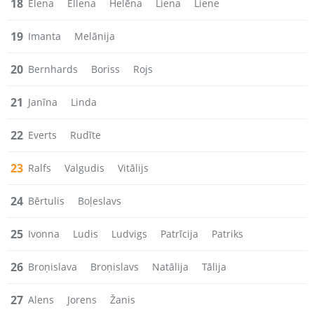
18
Elena
Ellena
Helēna
Liena
Liene
19
Imanta
Melānija
20
Bernhards
Boriss
Rojs
21
Janīna
Linda
22
Everts
Rudīte
23
Ralfs
Valgudis
Vitālijs
24
Bērtulis
Boļeslavs
25
Ivonna
Ludis
Ludvigs
Patrīcija
Patriks
26
Broņislava
Broņislavs
Natālija
Tālija
27
Alens
Jorens
Žanis