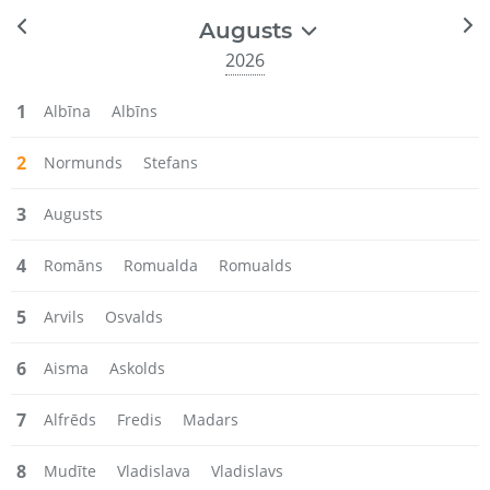
Augusts
2026
1
Albīna
Albīns
2
Normunds
Stefans
3
Augusts
4
Romāns
Romualda
Romualds
5
Arvils
Osvalds
6
Aisma
Askolds
7
Alfrēds
Fredis
Madars
8
Mudīte
Vladislava
Vladislavs