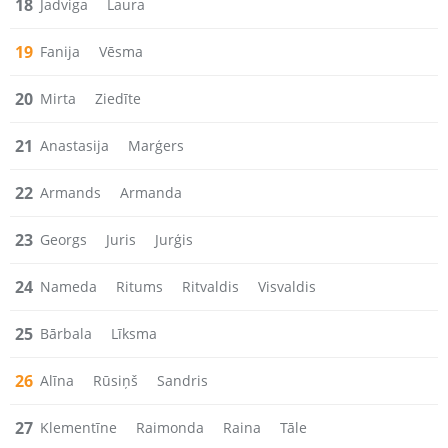
18
Jadviga
Laura
19
Fanija
Vēsma
20
Mirta
Ziedīte
21
Anastasija
Marģers
22
Armands
Armanda
23
Georgs
Juris
Jurģis
24
Nameda
Ritums
Ritvaldis
Visvaldis
25
Bārbala
Līksma
26
Alīna
Rūsiņš
Sandris
27
Klementīne
Raimonda
Raina
Tāle