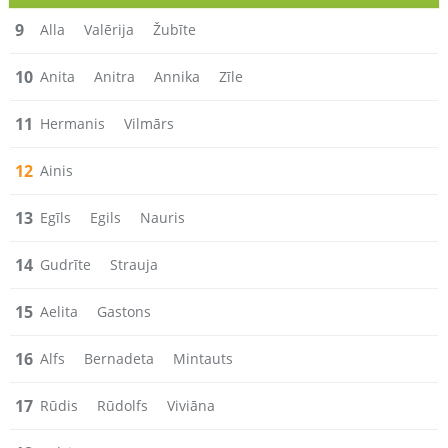
9
Alla
Valērija
Žubīte
10
Anita
Anitra
Annika
Zīle
11
Hermanis
Vilmārs
12
Ainis
13
Egīls
Egils
Nauris
14
Gudrīte
Strauja
15
Aelita
Gastons
16
Alfs
Bernadeta
Mintauts
17
Rūdis
Rūdolfs
Viviāna