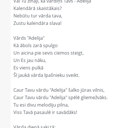
Vai Tu zināji, ka vārdiņš Tavs - Adelija
Kalendārā skaistākais?
Nebūtu tur vārda tava,
Zustu kalendāra slava!
Vārds "Adelija"
Kā ābols zarā spulgo
Un aicina pie sevis ciemos steigt,
Un Es jau nāku,
Es viens pulkā
Šī jaukā vārda īpašnieku sveikt.
Caur Tavu vārdu "Adelija" šalko jūras vilnis,
Caur Tavu vārdu "Adelija" spēlē gliemežvāks.
Tu esi divu melodiju pilna,
Viss Tavā pasaulē ir savādāks!
Vārda dienā saki tā: