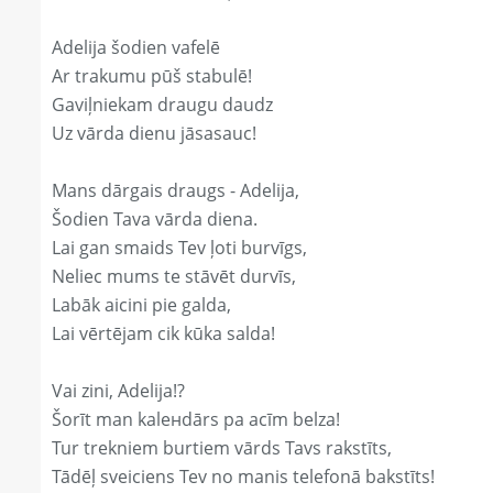
Adelija šodien vafelē
Ar trakumu pūš stabulē!
Gaviļniekam draugu daudz
Uz vārda dienu jāsasauc!
Mans dārgais draugs - Adelija,
Šodien Tava vārda diena.
Lai gan smaids Tev ļoti burvīgs,
Neliec mums te stāvēt durvīs,
Labāk aicini pie galda,
Lai vērtējam cik kūka salda!
Vai zini, Adelija!?
Šorīt man kaleнdārs pa acīm belza!
Tur trekniem burtiem vārds Tavs rakstīts,
Tādēļ sveiciens Tev no manis telefonā bakstīts!