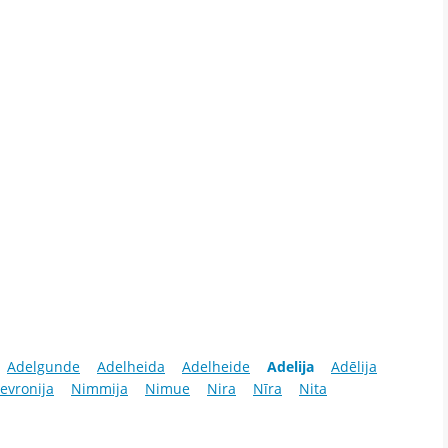
Adelgunde
Adelheida
Adelheide
Adelija
Adēlija
evronija
Nimmija
Nimue
Nira
Nīra
Nita