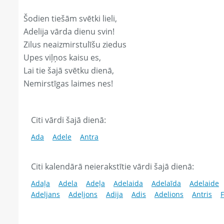
Šodien tiešām svētki lieli,
Adelija vārda dienu svin!
Zilus neaizmirstulīšu ziedus
Upes viļņos kaisu es,
Lai tie šajā svētku dienā,
Nemirstīgas laimes nes!
Citi vārdi šajā dienā:
Ada
Adele
Antra
Citi kalendārā neierakstītie vārdi šajā dienā:
Adaļa
Adela
Adeļa
Adelaida
Adelaīda
Adelaide
Adeljans
Adeļjons
Adija
Adis
Adelions
Antris
F