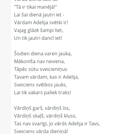
"Tā ir tikai manējā!"
Lai šai dienā jautri iet -
Vārdam Adelija svētki ir!
Vajag glāzē šampi liet,
Un tik jautri dancī iet!
Šodien diena varen jauka,
Mākonīša nav neviena,
Tāpēc sūtu sveicieniņus
Tavam vārdam, kas ir Adelija,
Sveiciens svētkos jauks,
Lai tik vakars paliek traks!
Vārdiņš garš, vārdiņš īss,
Vārdiņš skaļš, vārdiņš kluss,
Tas nav svarīgi, jo vārds Adelija ir Tavs,
Sveiciens vārda dieniņā!