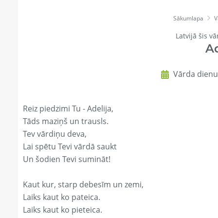
Sākumlapa
V
Latvijā šis vā
Ad
Vārda dienu 
Reiz piedzimi Tu - Adelija,
Tāds maziņš un trausls.
Tev vārdiņu deva,
Lai spētu Tevi vārdā saukt
Un šodien Tevi sumināt!
Kaut kur, starp debesīm un zemi,
Laiks kaut ko pateica.
Laiks kaut ko pieteica.