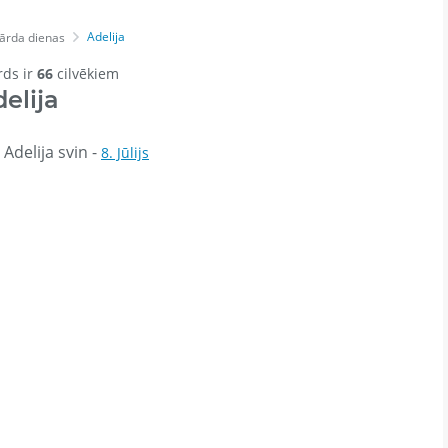
Adelija
ārda dienas
rds ir
66
cilvēkiem
elija
Adelija svin -
8. Jūlijs