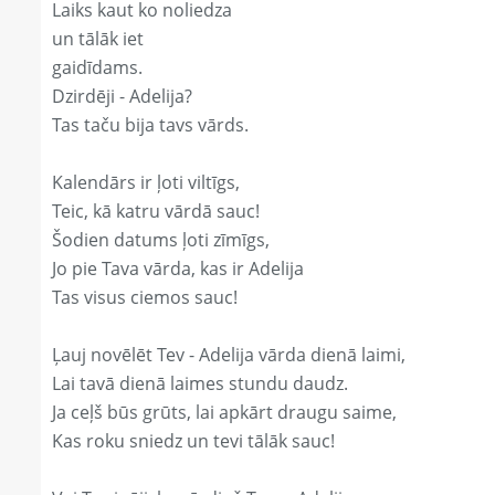
Laiks kaut ko noliedza
un tālāk iet
gaidīdams.
Dzirdēji - Adelija?
Tas taču bija tavs vārds.
Kalendārs ir ļoti viltīgs,
Teic, kā katru vārdā sauc!
Šodien datums ļoti zīmīgs,
Jo pie Tava vārda, kas ir Adelija
Tas visus ciemos sauc!
Ļauj novēlēt Tev - Adelija vārda dienā laimi,
Lai tavā dienā laimes stundu daudz.
Ja ceļš būs grūts, lai apkārt draugu saime,
Kas roku sniedz un tevi tālāk sauc!