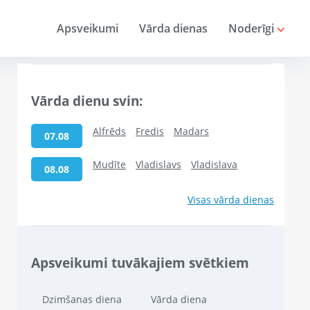
Apsveikumi
Vārda dienas
Noderīgi
Vārda dienu svin:
Alfrēds
Fredis
Madars
07.08
Mudīte
Vladislavs
Vladislava
08.08
Visas vārda dienas
Apsveikumi tuvākajiem svētkiem
Dzimšanas diena
Vārda diena