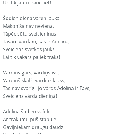
Un tik jautri dancī iet!
Šodien diena varen jauka,
Mākonīša nav neviena,
Tāpēc sūtu sveicieniņus
Tavam vārdam, kas ir Adelīna,
Sveiciens svētkos jauks,
Lai tik vakars paliek traks!
Vārdiņš garš, vārdiņš īss,
Vārdiņš skaļš, vārdiņš kluss,
Tas nav svarīgi, jo vārds Adelīna ir Tavs,
Sveiciens vārda dieniņā!
Adelīna šodien vafelē
Ar trakumu pūš stabulē!
Gaviļniekam draugu daudz