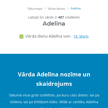
Adelīna
Sākumlapa
Vārda dienas
Latvijā šis vārds ir
487
cilvēkiem
Adelīna
Vārda dienu Adelīna svin -
18. Marts
Vārda Adelīna nozīme un
skaidrojums
Sākumā viņai grūti izvēlēties, pa kuru ceļu doties: vai pa
slideno, vai pa ērkšķiem klāto. Vēlāk ar centību Adelīna