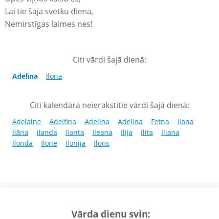
Lai tie šajā svētku dienā,
Nemirstīgas laimes nes!
Citi vārdi šajā dienā:
Adelīna
Ilona
Citi kalendārā neierakstītie vārdi šajā dienā:
Adelaine
Adelfina
Adelina
Adeļina
Fetna
Ilana
Ilāna
Ilanda
Ilanta
Ileana
Ilija
Ilita
Iliana
Ilonda
Ilone
Ilonija
Ilons
Vārda dienu svin: