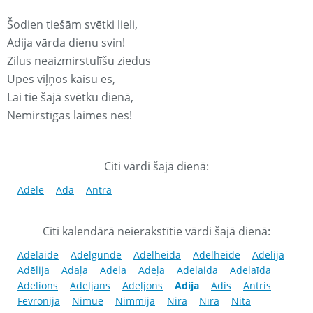
Šodien tiešām svētki lieli,
Adija vārda dienu svin!
Zilus neaizmirstulīšu ziedus
Upes viļņos kaisu es,
Lai tie šajā svētku dienā,
Nemirstīgas laimes nes!
Citi vārdi šajā dienā:
Adele
Ada
Antra
Citi kalendārā neierakstītie vārdi šajā dienā:
Adelaide
Adelgunde
Adelheida
Adelheide
Adelija
Adēlija
Adaļa
Adela
Adeļa
Adelaida
Adelaīda
Adelions
Adeljans
Adeļjons
Adija
Adis
Antris
Fevronija
Nimue
Nimmija
Nira
Nīra
Nita