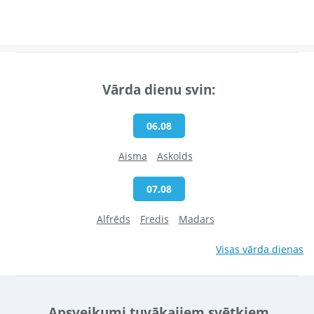
Vārda dienu svin:
06.08
Aisma
Askolds
07.08
Alfrēds
Fredis
Madars
Visas vārda dienas
Apsveikumi tuvākajiem svētkiem