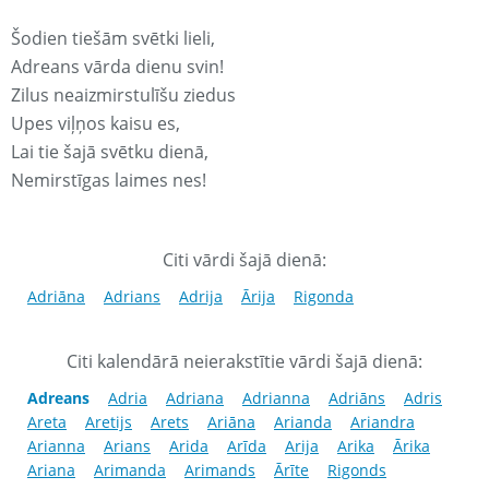
Šodien tiešām svētki lieli,
Adreans vārda dienu svin!
Zilus neaizmirstulīšu ziedus
Upes viļņos kaisu es,
Lai tie šajā svētku dienā,
Nemirstīgas laimes nes!
Citi vārdi šajā dienā:
Adriāna
Adrians
Adrija
Ārija
Rigonda
Citi kalendārā neierakstītie vārdi šajā dienā:
Adreans
Adria
Adriana
Adrianna
Adriāns
Adris
Areta
Aretijs
Arets
Ariāna
Arianda
Ariandra
Arianna
Arians
Arida
Arīda
Arija
Arika
Ārika
Ariana
Arimanda
Arimands
Ārīte
Rigonds