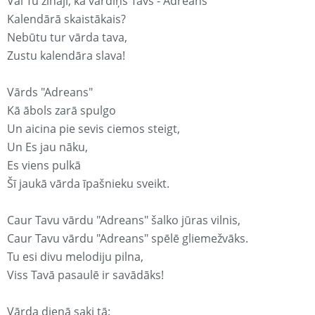
Vai Tu zināji, ka vārdiņš Tavs - Adreans
Kalendārā skaistākais?
Nebūtu tur vārda tava,
Zustu kalendāra slava!
Vārds "Adreans"
Kā ābols zarā spulgo
Un aicina pie sevis ciemos steigt,
Un Es jau nāku,
Es viens pulkā
Šī jaukā vārda īpašnieku sveikt.
Caur Tavu vārdu "Adreans" šalko jūras vilnis,
Caur Tavu vārdu "Adreans" spēlē gliemežvāks.
Tu esi divu melodiju pilna,
Viss Tavā pasaulē ir savādāks!
Vārda dienā saki tā: