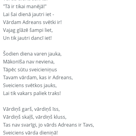
"Tā ir tikai manējā!"
Lai šai dienā jautri iet -
Vārdam Adreans svētki ir!
Vajag glāzē šampi liet,
Un tik jautri dancī iet!
Šodien diena varen jauka,
Mākonīša nav neviena,
Tāpēc sūtu sveicieniņus
Tavam vārdam, kas ir Adreans,
Sveiciens svētkos jauks,
Lai tik vakars paliek traks!
Vārdiņš garš, vārdiņš īss,
Vārdiņš skaļš, vārdiņš kluss,
Tas nav svarīgi, jo vārds Adreans ir Tavs,
Sveiciens vārda dieniņā!