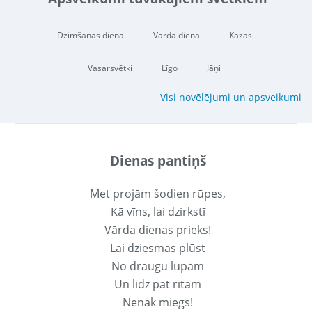
Dzimšanas diena
Vārda diena
Kāzas
Vasarsvētki
Līgo
Jāņi
Visi novēlējumi un apsveikumi
Dienas pantiņš
Met projām šodien rūpes,
Kā vīns, lai dzirkstī
Vārda dienas prieks!
Lai dziesmas plūst
No draugu lūpām
Un līdz pat rītam
Nenāk miegs!