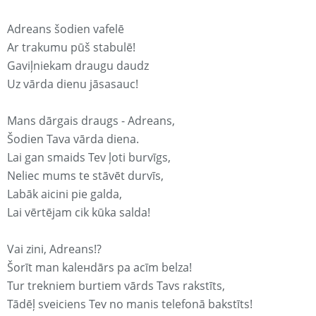
Adreans šodien vafelē
Ar trakumu pūš stabulē!
Gaviļniekam draugu daudz
Uz vārda dienu jāsasauc!
Mans dārgais draugs - Adreans,
Šodien Tava vārda diena.
Lai gan smaids Tev ļoti burvīgs,
Neliec mums te stāvēt durvīs,
Labāk aicini pie galda,
Lai vērtējam cik kūka salda!
Vai zini, Adreans!?
Šorīt man kaleнdārs pa acīm belza!
Tur trekniem burtiem vārds Tavs rakstīts,
Tādēļ sveiciens Tev no manis telefonā bakstīts!