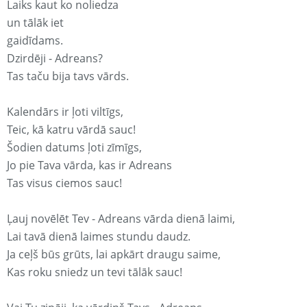
Laiks kaut ko noliedza
un tālāk iet
gaidīdams.
Dzirdēji - Adreans?
Tas taču bija tavs vārds.
Kalendārs ir ļoti viltīgs,
Teic, kā katru vārdā sauc!
Šodien datums ļoti zīmīgs,
Jo pie Tava vārda, kas ir Adreans
Tas visus ciemos sauc!
Ļauj novēlēt Tev - Adreans vārda dienā laimi,
Lai tavā dienā laimes stundu daudz.
Ja ceļš būs grūts, lai apkārt draugu saime,
Kas roku sniedz un tevi tālāk sauc!