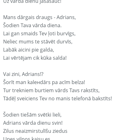
Uz vārda dienu jāsasauc!
Mans dārgais draugs - Adrians,
Šodien Tava vārda diena.
Lai gan smaids Tev ļoti burvīgs,
Neliec mums te stāvēt durvīs,
Labāk aicini pie galda,
Lai vērtējam cik kūka salda!
Vai zini, Adrians!?
Šorīt man kaleнdārs pa acīm belza!
Tur trekniem burtiem vārds Tavs rakstīts,
Tādēļ sveiciens Tev no manis telefonā bakstīts!
Šodien tiešām svētki lieli,
Adrians vārda dienu svin!
Zilus neaizmirstulīšu ziedus
Upes viļņos kaisu es,