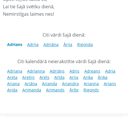
Lai tie šajā svētku dienā,
Nemirstīgas laimes nes!
Citi vārdi šajā dienā:
Adrians
Adrija
Adriāna
Ārija
Rigonda
Citi kalendārā neierakstītie vārdi šajā dienā:
Adriana
Adrianna
Adriāns
Adris
Adreans
Adria
Areta
Aretijs
Arets
Arīda
Arija
Arika
Ārika
Ariana
Ariāna
Arianda
Ariandra
Arianna
Arians
Arida
Arimanda
Arimands
Ārīte
Rigonds