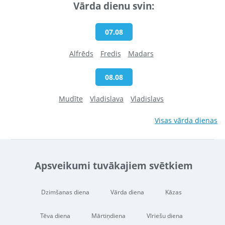
Vārda dienu svin:
07.08
Alfrēds
Fredis
Madars
08.08
Mudīte
Vladislava
Vladislavs
Visas vārda dienas
Apsveikumi tuvākajiem svētkiem
Dzimšanas diena
Vārda diena
Kāzas
Tēva diena
Mārtiņdiena
Vīriešu diena