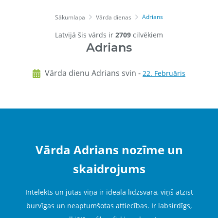
Adrians
Sākumlapa
Vārda dienas
Latvijā šis vārds ir
2709
cilvēkiem
Adrians
Vārda dienu Adrians svin -
22. Februāris
Vārda Adrians nozīme un
skaidrojums
Intelekts un jūtas viņā ir ideālā līdzsvarā, viņš atzīst
burvīgas un neaptumšotas attiecības. Ir labsirdīgs,