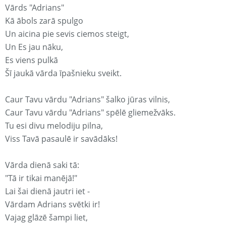
Vārds "Adrians"
Kā ābols zarā spulgo
Un aicina pie sevis ciemos steigt,
Un Es jau nāku,
Es viens pulkā
Šī jaukā vārda īpašnieku sveikt.
Caur Tavu vārdu "Adrians" šalko jūras vilnis,
Caur Tavu vārdu "Adrians" spēlē gliemežvāks.
Tu esi divu melodiju pilna,
Viss Tavā pasaulē ir savādāks!
Vārda dienā saki tā:
"Tā ir tikai manējā!"
Lai šai dienā jautri iet -
Vārdam Adrians svētki ir!
Vajag glāzē šampi liet,