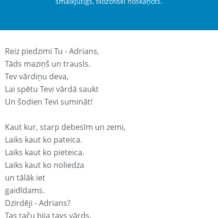
smalkjūtīgs, filozofiski noskaņots.
Reiz piedzimi Tu - Adrians,
Tāds maziņš un trausls.
Tev vārdiņu deva,
Lai spētu Tevi vārdā saukt
Un šodien Tevi sumināt!
Kaut kur, starp debesīm un zemi,
Laiks kaut ko pateica.
Laiks kaut ko pieteica.
Laiks kaut ko noliedza
un tālāk iet
gaidīdams.
Dzirdēji - Adrians?
Tas taču bija tavs vārds.