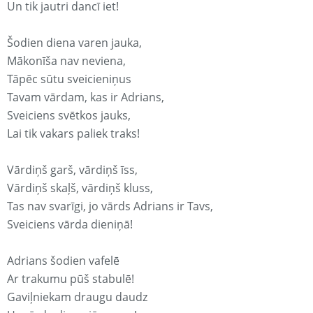
Un tik jautri dancī iet!
Šodien diena varen jauka,
Mākonīša nav neviena,
Tāpēc sūtu sveicieniņus
Tavam vārdam, kas ir Adrians,
Sveiciens svētkos jauks,
Lai tik vakars paliek traks!
Vārdiņš garš, vārdiņš īss,
Vārdiņš skaļš, vārdiņš kluss,
Tas nav svarīgi, jo vārds Adrians ir Tavs,
Sveiciens vārda dieniņā!
Adrians šodien vafelē
Ar trakumu pūš stabulē!
Gaviļniekam draugu daudz