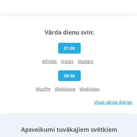
Vārda dienu svin:
07.08
Alfrēds
Fredis
Madars
08.08
Mudīte
Vladislava
Vladislavs
Visas vārda dienas
Apsveikumi tuvākajiem svētkiem