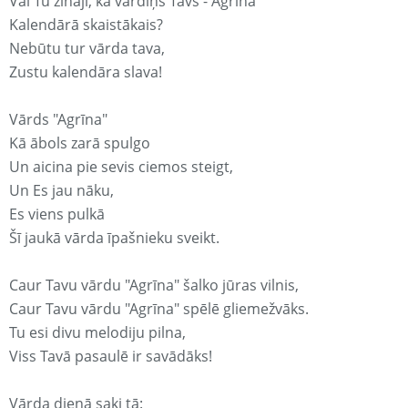
Vai Tu zināji, ka vārdiņš Tavs - Agrīna
Kalendārā skaistākais?
Nebūtu tur vārda tava,
Zustu kalendāra slava!
Vārds "Agrīna"
Kā ābols zarā spulgo
Un aicina pie sevis ciemos steigt,
Un Es jau nāku,
Es viens pulkā
Šī jaukā vārda īpašnieku sveikt.
Caur Tavu vārdu "Agrīna" šalko jūras vilnis,
Caur Tavu vārdu "Agrīna" spēlē gliemežvāks.
Tu esi divu melodiju pilna,
Viss Tavā pasaulē ir savādāks!
Vārda dienā saki tā: