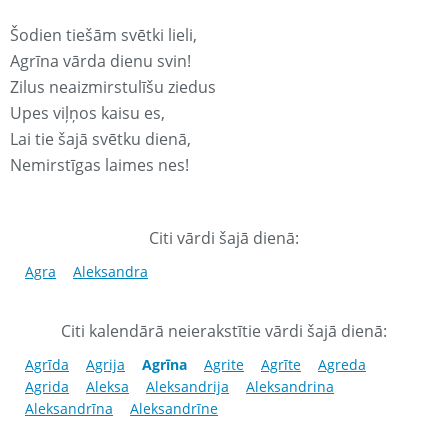
Šodien tiešām svētki lieli,
Agrīna vārda dienu svin!
Zilus neaizmirstulīšu ziedus
Upes viļņos kaisu es,
Lai tie šajā svētku dienā,
Nemirstīgas laimes nes!
Citi vārdi šajā dienā:
Agra
Aleksandra
Citi kalendārā neierakstītie vārdi šajā dienā:
Agrīda
Agrija
Agrīna
Agrite
Agrīte
Agreda
Agrida
Aleksa
Aleksandrija
Aleksandrina
Aleksandrīna
Aleksandrīne