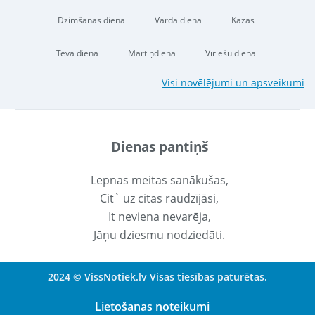
Dzimšanas diena
Vārda diena
Kāzas
Tēva diena
Mārtiņdiena
Vīriešu diena
Visi novēlējumi un apsveikumi
Dienas pantiņš
Lepnas meitas sanākušas,
Cit` uz citas raudzījāsi,
It neviena nevarēja,
Jāņu dziesmu nodziedāti.
2024 © VissNotiek.lv Visas tiesības paturētas.
Lietošanas noteikumi