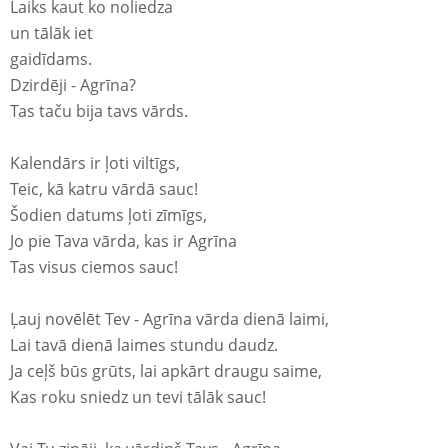
Laiks kaut ko noliedza
un tālāk iet
gaidīdams.
Dzirdēji - Agrīna?
Tas taču bija tavs vārds.
Kalendārs ir ļoti viltīgs,
Teic, kā katru vārdā sauc!
Šodien datums ļoti zīmīgs,
Jo pie Tava vārda, kas ir Agrīna
Tas visus ciemos sauc!
Ļauj novēlēt Tev - Agrīna vārda dienā laimi,
Lai tavā dienā laimes stundu daudz.
Ja ceļš būs grūts, lai apkārt draugu saime,
Kas roku sniedz un tevi tālāk sauc!