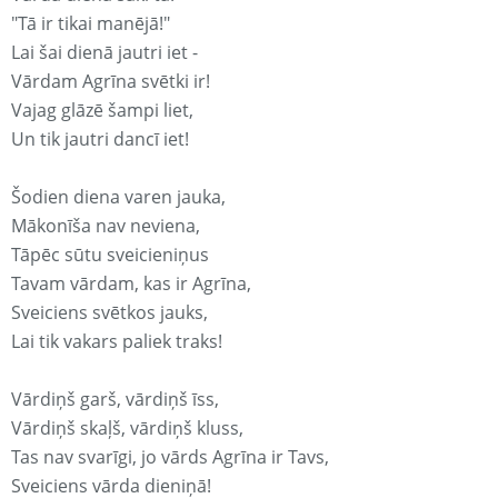
"Tā ir tikai manējā!"
Lai šai dienā jautri iet -
Vārdam Agrīna svētki ir!
Vajag glāzē šampi liet,
Un tik jautri dancī iet!
Šodien diena varen jauka,
Mākonīša nav neviena,
Tāpēc sūtu sveicieniņus
Tavam vārdam, kas ir Agrīna,
Sveiciens svētkos jauks,
Lai tik vakars paliek traks!
Vārdiņš garš, vārdiņš īss,
Vārdiņš skaļš, vārdiņš kluss,
Tas nav svarīgi, jo vārds Agrīna ir Tavs,
Sveiciens vārda dieniņā!