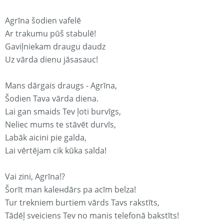
Agrīna šodien vafelē
Ar trakumu pūš stabulē!
Gaviļniekam draugu daudz
Uz vārda dienu jāsasauc!
Mans dārgais draugs - Agrīna,
Šodien Tava vārda diena.
Lai gan smaids Tev ļoti burvīgs,
Neliec mums te stāvēt durvīs,
Labāk aicini pie galda,
Lai vērtējam cik kūka salda!
Vai zini, Agrīna!?
Šorīt man kaleнdārs pa acīm belza!
Tur trekniem burtiem vārds Tavs rakstīts,
Tādēļ sveiciens Tev no manis telefonā bakstīts!