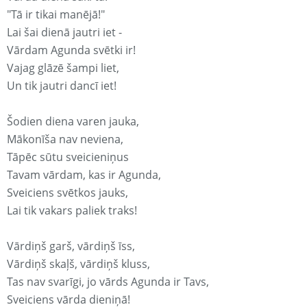
"Tā ir tikai manējā!"
Lai šai dienā jautri iet -
Vārdam Agunda svētki ir!
Vajag glāzē šampi liet,
Un tik jautri dancī iet!
Šodien diena varen jauka,
Mākonīša nav neviena,
Tāpēc sūtu sveicieniņus
Tavam vārdam, kas ir Agunda,
Sveiciens svētkos jauks,
Lai tik vakars paliek traks!
Vārdiņš garš, vārdiņš īss,
Vārdiņš skaļš, vārdiņš kluss,
Tas nav svarīgi, jo vārds Agunda ir Tavs,
Sveiciens vārda dieniņā!