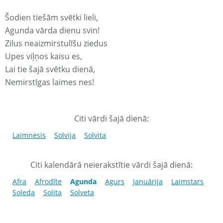
Šodien tiešām svētki lieli,
Agunda vārda dienu svin!
Zilus neaizmirstulīšu ziedus
Upes viļņos kaisu es,
Lai tie šajā svētku dienā,
Nemirstīgas laimes nes!
Citi vārdi šajā dienā:
Laimnesis
Solvija
Solvita
Citi kalendārā neierakstītie vārdi šajā dienā:
Afra
Afrodīte
Agunda
Agurs
Januārija
Laimstars
Soleda
Solita
Solveta