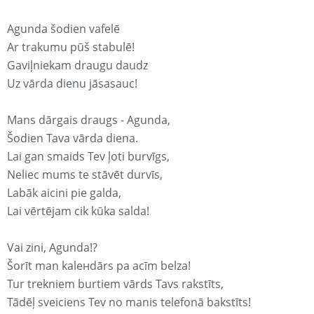
Agunda šodien vafelē
Ar trakumu pūš stabulē!
Gaviļniekam draugu daudz
Uz vārda dienu jāsasauc!
Mans dārgais draugs - Agunda,
Šodien Tava vārda diena.
Lai gan smaids Tev ļoti burvīgs,
Neliec mums te stāvēt durvīs,
Labāk aicini pie galda,
Lai vērtējam cik kūka salda!
Vai zini, Agunda!?
Šorīt man kaleнdārs pa acīm belza!
Tur trekniem burtiem vārds Tavs rakstīts,
Tādēļ sveiciens Tev no manis telefonā bakstīts!