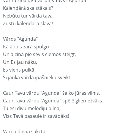
Vai Tu zināji, ka vārdiņš Tavs - Agunda
Kalendārā skaistākais?
Nebūtu tur vārda tava,
Zustu kalendāra slava!
Vārds "Agunda"
Kā ābols zarā spulgo
Un aicina pie sevis ciemos steigt,
Un Es jau nāku,
Es viens pulkā
Šī jaukā vārda īpašnieku sveikt.
Caur Tavu vārdu "Agunda" šalko jūras vilnis,
Caur Tavu vārdu "Agunda" spēlē gliemežvāks.
Tu esi divu melodiju pilna,
Viss Tavā pasaulē ir savādāks!
Vārda dienā saki tā: