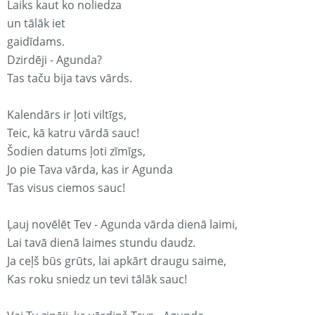
Laiks kaut ko noliedza
un tālāk iet
gaidīdams.
Dzirdēji - Agunda?
Tas taču bija tavs vārds.
Kalendārs ir ļoti viltīgs,
Teic, kā katru vārdā sauc!
Šodien datums ļoti zīmīgs,
Jo pie Tava vārda, kas ir Agunda
Tas visus ciemos sauc!
Ļauj novēlēt Tev - Agunda vārda dienā laimi,
Lai tavā dienā laimes stundu daudz.
Ja ceļš būs grūts, lai apkārt draugu saime,
Kas roku sniedz un tevi tālāk sauc!