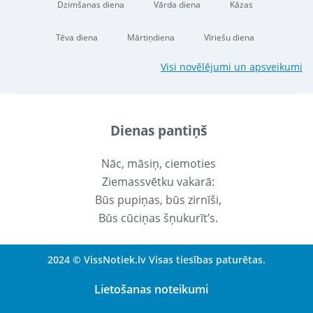
Dzimšanas diena
Vārda diena
Kāzas
Tēva diena
Mārtiņdiena
Vīriešu diena
Visi novēlējumi un apsveikumi
Dienas pantiņš
Nāc, māsiņ, ciemoties
Ziemassvētku vakarā:
Būs pupiņas, būs zirnīši,
Būs cūciņas šņukurīt’s.
2024 © VissNotiek.lv Visas tiesības paturētas.
Lietošanas noteikumi