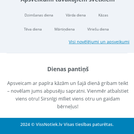
Dzimšanas diena
Vārda diena
Kāzas
Tēva diena
Mārtiņdiena
Vīriešu diena
Visi novēlējumi un apsveikumi
Dienas pantiņš
Apsveicam ar papīra kāzām un šajā dienā gribam teikt
– novēlam jums abpusēju sapratni. Vienmēr atbalstiet
viens otru! Sirsnīgi mīliet viens otru un gaidam
bērneļus!
2024 © VissNotiek.lv Visas tiesības paturētas.