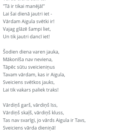
"Tā ir tikai manējā!"
Lai šai dienā jautri iet -
Vārdam Aigula svētki ir!
Vajag glāzē šampi liet,
Un tik jautri dancī iet!
Šodien diena varen jauka,
Mākonīša nav neviena,
Tāpēc sūtu sveicieniņus
Tavam vārdam, kas ir Aigula,
Sveiciens svētkos jauks,
Lai tik vakars paliek traks!
Vārdiņš garš, vārdiņš īss,
Vārdiņš skaļš, vārdiņš kluss,
Tas nav svarīgi, jo vārds Aigula ir Tavs,
Sveiciens vārda dieniņā!