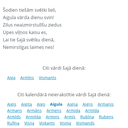
Šodien tiešām svētki lieli,
Aigula vārda dienu svin!
Zilus neaizmirstulīšu ziedus
Upes viļņos kaisu es,
Lai tie šajā svētku dienā,
Nemirstīgas laimes nes!
Citi vārdi šajā dienā:
Aiga
Armīns
Vismants
Citi kalendārā neierakstītie vārdi šajā dienā:
Aigis
Aigita
Aigo
Aigula
Aigija
Aigijs
Armanis
Armans
Armāns
Armens
Armida
Armīda
Armīds
Armilda
Armins
Armis
Rubīna
Rubens
Rufina
Visija
Viskants
Visma
Vismands