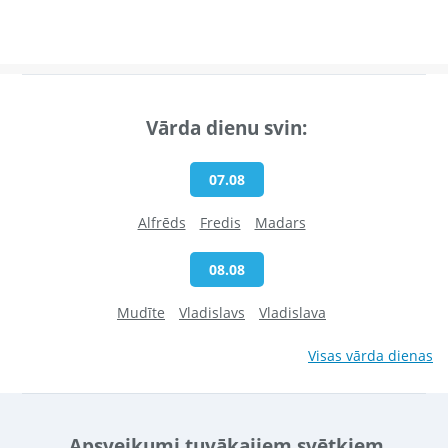
Vārda dienu svin:
07.08
Alfrēds
Fredis
Madars
08.08
Mudīte
Vladislavs
Vladislava
Visas vārda dienas
Apsveikumi tuvākajiem svētkiem