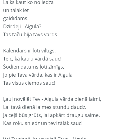
Laiks kaut ko noliedza
un tālāk iet
gaidīdams.
Dzirdēji - Aigula?
Tas taču bija tavs vārds.
Kalendārs ir ļoti viltīgs,
Teic, kā katru vārdā sauc!
Šodien datums ļoti zīmīgs,
Jo pie Tava vārda, kas ir Aigula
Tas visus ciemos sauc!
Ļauj novēlēt Tev - Aigula vārda dienā laimi,
Lai tavā dienā laimes stundu daudz.
Ja ceļš būs grūts, lai apkārt draugu saime,
Kas roku sniedz un tevi tālāk sauc!