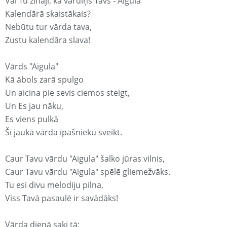
Vai Tu zināji, ka vārdiņš Tavs - Aigula
Kalendārā skaistākais?
Nebūtu tur vārda tava,
Zustu kalendāra slava!
Vārds "Aigula"
Kā ābols zarā spulgo
Un aicina pie sevis ciemos steigt,
Un Es jau nāku,
Es viens pulkā
Šī jaukā vārda īpašnieku sveikt.
Caur Tavu vārdu "Aigula" šalko jūras vilnis,
Caur Tavu vārdu "Aigula" spēlē gliemežvāks.
Tu esi divu melodiju pilna,
Viss Tavā pasaulē ir savādāks!
Vārda dienā saki tā: