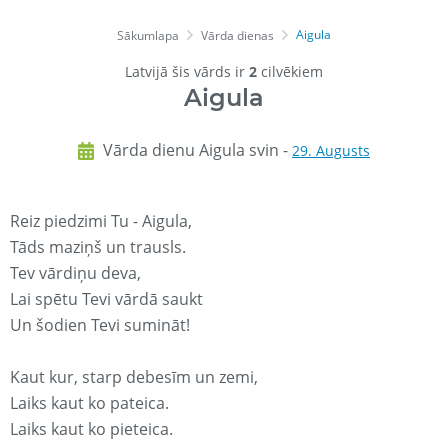
Aigula
Sākumlapa
Vārda dienas
Latvijā šis vārds ir
2
cilvēkiem
Aigula
Vārda dienu Aigula svin -
29. Augusts
Reiz piedzimi Tu - Aigula,
Tāds maziņš un trausls.
Tev vārdiņu deva,
Lai spētu Tevi vārdā saukt
Un šodien Tevi sumināt!
Kaut kur, starp debesīm un zemi,
Laiks kaut ko pateica.
Laiks kaut ko pieteica.