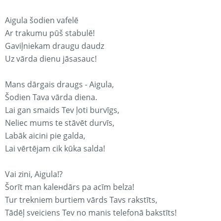
Aigula šodien vafelē
Ar trakumu pūš stabulē!
Gaviļniekam draugu daudz
Uz vārda dienu jāsasauc!
Mans dārgais draugs - Aigula,
Šodien Tava vārda diena.
Lai gan smaids Tev ļoti burvīgs,
Neliec mums te stāvēt durvīs,
Labāk aicini pie galda,
Lai vērtējam cik kūka salda!
Vai zini, Aigula!?
Šorīt man kaleнdārs pa acīm belza!
Tur trekniem burtiem vārds Tavs rakstīts,
Tādēļ sveiciens Tev no manis telefonā bakstīts!