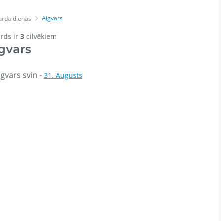
Aigvars
ārda dienas
ārds ir
3
cilvēkiem
gvars
gvars svin -
31. Augusts