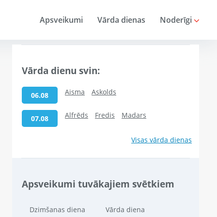
Apsveikumi
Vārda dienas
Noderīgi
Vārda dienu svin:
Aisma
Askolds
06.08
Alfrēds
Fredis
Madars
07.08
Visas vārda dienas
Apsveikumi tuvākajiem svētkiem
Dzimšanas diena
Vārda diena