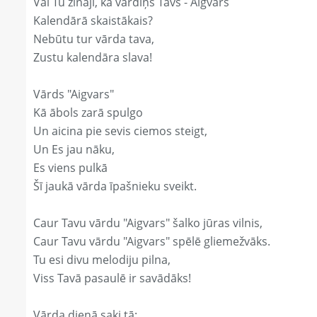
Vai Tu zināji, ka vārdiņš Tavs - Aigvars
Kalendārā skaistākais?
Nebūtu tur vārda tava,
Zustu kalendāra slava!
Vārds "Aigvars"
Kā ābols zarā spulgo
Un aicina pie sevis ciemos steigt,
Un Es jau nāku,
Es viens pulkā
Šī jaukā vārda īpašnieku sveikt.
Caur Tavu vārdu "Aigvars" šalko jūras vilnis,
Caur Tavu vārdu "Aigvars" spēlē gliemežvāks.
Tu esi divu melodiju pilna,
Viss Tavā pasaulē ir savādāks!
Vārda dienā saki tā: