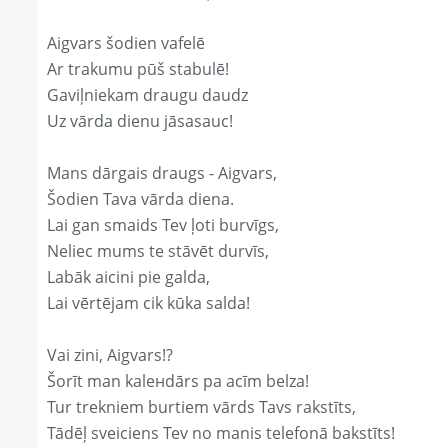
Aigvars šodien vafelē
Ar trakumu pūš stabulē!
Gaviļniekam draugu daudz
Uz vārda dienu jāsasauc!
Mans dārgais draugs - Aigvars,
Šodien Tava vārda diena.
Lai gan smaids Tev ļoti burvīgs,
Neliec mums te stāvēt durvīs,
Labāk aicini pie galda,
Lai vērtējam cik kūka salda!
Vai zini, Aigvars!?
Šorīt man kaleнdārs pa acīm belza!
Tur trekniem burtiem vārds Tavs rakstīts,
Tādēļ sveiciens Tev no manis telefonā bakstīts!