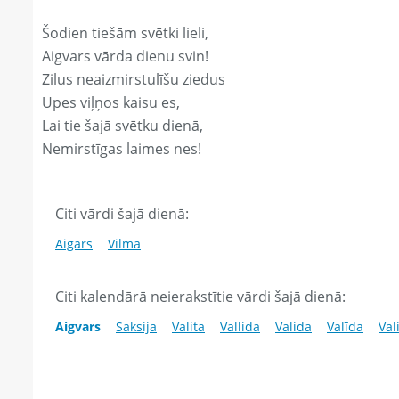
Šodien tiešām svētki lieli,
Aigvars vārda dienu svin!
Zilus neaizmirstulīšu ziedus
Upes viļņos kaisu es,
Lai tie šajā svētku dienā,
Nemirstīgas laimes nes!
Citi vārdi šajā dienā:
Aigars
Vilma
Citi kalendārā neierakstītie vārdi šajā dienā:
Aigvars
Saksija
Valita
Vallida
Valida
Valīda
Val