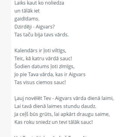
Laiks kaut ko noliedza
un tālāk iet
gaidīdams.
Dzirdēji - Aigvars?
Tas taču bija tavs vārds.
Kalendārs ir ļoti viltīgs,
Teic, kā katru vārdā sauc!
Šodien datums ļoti zīmīgs,
Jo pie Tava vārda, kas ir Aigvars
Tas visus ciemos sauc!
Ļauj novēlēt Tev - Aigvars vārda dienā laimi,
Lai tavā dienā laimes stundu daudz.
Ja ceļš būs grūts, lai apkārt draugu saime,
Kas roku sniedz un tevi tālāk sauc!