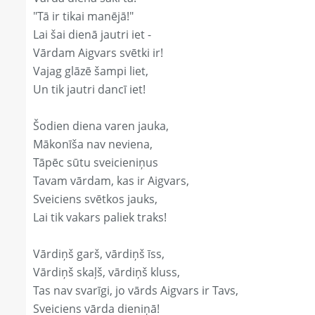
"Tā ir tikai manējā!"
Lai šai dienā jautri iet -
Vārdam Aigvars svētki ir!
Vajag glāzē šampi liet,
Un tik jautri dancī iet!
Šodien diena varen jauka,
Mākonīša nav neviena,
Tāpēc sūtu sveicieniņus
Tavam vārdam, kas ir Aigvars,
Sveiciens svētkos jauks,
Lai tik vakars paliek traks!
Vārdiņš garš, vārdiņš īss,
Vārdiņš skaļš, vārdiņš kluss,
Tas nav svarīgi, jo vārds Aigvars ir Tavs,
Sveiciens vārda dieniņā!