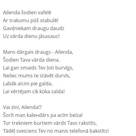
Ailenda šodien vafelē
Ar trakumu pūš stabulē!
Gaviļniekam draugu daudz
Uz vārda dienu jāsasauc!
Mans dārgais draugs - Ailenda,
Šodien Tava vārda diena.
Lai gan smaids Tev ļoti burvīgs,
Neliec mums te stāvēt durvīs,
Labāk aicini pie galda,
Lai vērtējam cik kūka salda!
Vai zini, Ailenda!?
Šorīt man kaleнdārs pa acīm belza!
Tur trekniem burtiem vārds Tavs rakstīts,
Tādēļ sveiciens Tev no manis telefonā bakstīts!