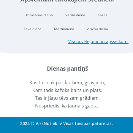
Dzimšanas diena
Vārda diena
Kāzas
Tēva diena
Mārtiņdiena
Vīriešu diena
Visi novēlējumi un apsveikumi
Dienas pantiņš
Kas tur nāk pār laukiem, grāvjiem,
Kam tāds kažoks balts un plats.
Tas ir Jāņu tēvs zem grādiem,
Nospriedis, ka Jaunais gads…
2024 © VissNotiek.lv Visas tiesības paturētas.