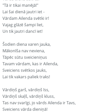
"Tā ir tikai manējā!"
Lai šai dienā jautri iet -
Vārdam Ailenda svētki ir!
Vajag glāzē šampi liet,
Un tik jautri dancī iet!
Šodien diena varen jauka,
Mākonīša nav neviena,
Tāpēc sūtu sveicieniņus
Tavam vārdam, kas ir Ailenda,
Sveiciens svētkos jauks,
Lai tik vakars paliek traks!
Vārdiņš garš, vārdiņš īss,
Vārdiņš skaļš, vārdiņš kluss,
Tas nav svarīgi, jo vārds Ailenda ir Tavs,
Sveiciens vārda dieniņā!