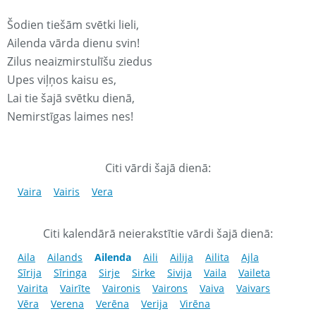
Šodien tiešām svētki lieli,
Ailenda vārda dienu svin!
Zilus neaizmirstulīšu ziedus
Upes viļņos kaisu es,
Lai tie šajā svētku dienā,
Nemirstīgas laimes nes!
Citi vārdi šajā dienā:
Vaira
Vairis
Vera
Citi kalendārā neierakstītie vārdi šajā dienā:
Aila
Ailands
Ailenda
Aili
Ailija
Ailita
Ajla
Sīrija
Sīringa
Sirje
Sirke
Sivija
Vaila
Vaileta
Vairita
Vairīte
Vaironis
Vairons
Vaiva
Vaivars
Vēra
Verena
Verēna
Verija
Virēna