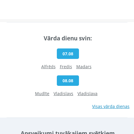
Vārda dienu svin:
07.08
Alfrēds
Fredis
Madars
08.08
Mudīte
Vladislavs
Vladislava
Visas vārda dienas
Apsveikumi tuvākajiem svētkiem