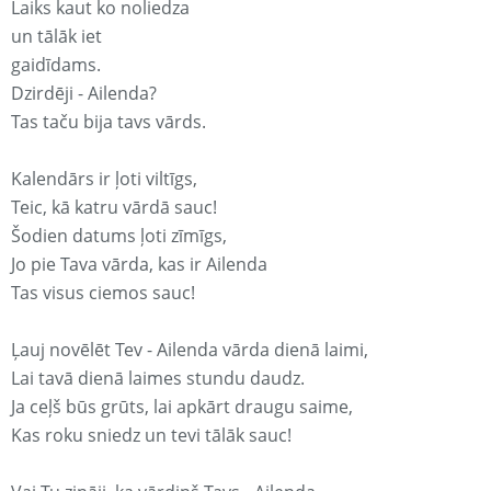
Laiks kaut ko noliedza
un tālāk iet
gaidīdams.
Dzirdēji - Ailenda?
Tas taču bija tavs vārds.
Kalendārs ir ļoti viltīgs,
Teic, kā katru vārdā sauc!
Šodien datums ļoti zīmīgs,
Jo pie Tava vārda, kas ir Ailenda
Tas visus ciemos sauc!
Ļauj novēlēt Tev - Ailenda vārda dienā laimi,
Lai tavā dienā laimes stundu daudz.
Ja ceļš būs grūts, lai apkārt draugu saime,
Kas roku sniedz un tevi tālāk sauc!