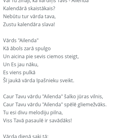
Vai Tu zināji, ka vārdiņš Tavs - Ailenda
Kalendārā skaistākais?
Nebūtu tur vārda tava,
Zustu kalendāra slava!
Vārds "Ailenda"
Kā ābols zarā spulgo
Un aicina pie sevis ciemos steigt,
Un Es jau nāku,
Es viens pulkā
Šī jaukā vārda īpašnieku sveikt.
Caur Tavu vārdu "Ailenda" šalko jūras vilnis,
Caur Tavu vārdu "Ailenda" spēlē gliemežvāks.
Tu esi divu melodiju pilna,
Viss Tavā pasaulē ir savādāks!
Vārda dienā saki tā: