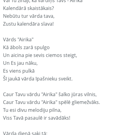
Vai Tu zināji, ka vārdiņš Tavs - Airika
Kalendārā skaistākais?
Nebūtu tur vārda tava,
Zustu kalendāra slava!
Vārds "Airika"
Kā ābols zarā spulgo
Un aicina pie sevis ciemos steigt,
Un Es jau nāku,
Es viens pulkā
Šī jaukā vārda īpašnieku sveikt.
Caur Tavu vārdu "Airika" šalko jūras vilnis,
Caur Tavu vārdu "Airika" spēlē gliemežvāks.
Tu esi divu melodiju pilna,
Viss Tavā pasaulē ir savādāks!
Vārda dienā saki tā: