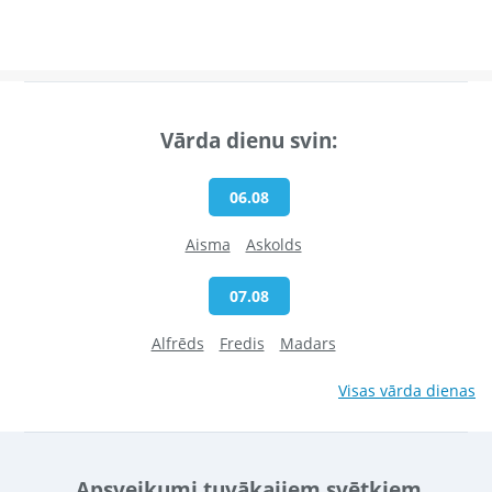
Vārda dienu svin:
06.08
Aisma
Askolds
07.08
Alfrēds
Fredis
Madars
Visas vārda dienas
Apsveikumi tuvākajiem svētkiem