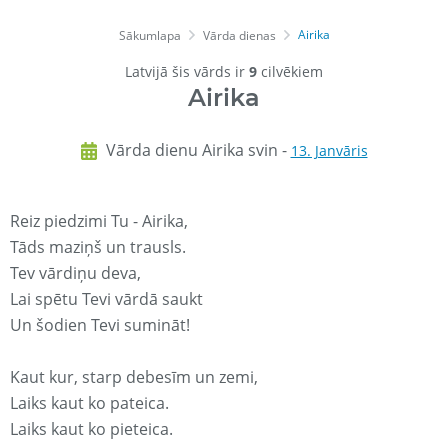
Airika
Sākumlapa
Vārda dienas
Latvijā šis vārds ir
9
cilvēkiem
Airika
Vārda dienu Airika svin -
13. Janvāris
Reiz piedzimi Tu - Airika,
Tāds maziņš un trausls.
Tev vārdiņu deva,
Lai spētu Tevi vārdā saukt
Un šodien Tevi sumināt!
Kaut kur, starp debesīm un zemi,
Laiks kaut ko pateica.
Laiks kaut ko pieteica.