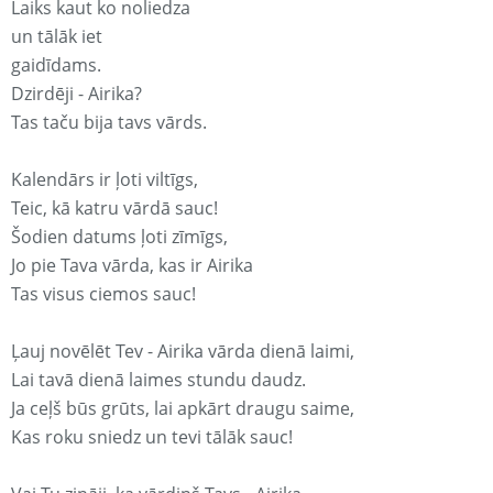
Laiks kaut ko noliedza
un tālāk iet
gaidīdams.
Dzirdēji - Airika?
Tas taču bija tavs vārds.
Kalendārs ir ļoti viltīgs,
Teic, kā katru vārdā sauc!
Šodien datums ļoti zīmīgs,
Jo pie Tava vārda, kas ir Airika
Tas visus ciemos sauc!
Ļauj novēlēt Tev - Airika vārda dienā laimi,
Lai tavā dienā laimes stundu daudz.
Ja ceļš būs grūts, lai apkārt draugu saime,
Kas roku sniedz un tevi tālāk sauc!