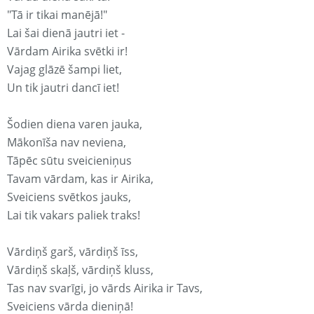
"Tā ir tikai manējā!"
Lai šai dienā jautri iet -
Vārdam Airika svētki ir!
Vajag glāzē šampi liet,
Un tik jautri dancī iet!
Šodien diena varen jauka,
Mākonīša nav neviena,
Tāpēc sūtu sveicieniņus
Tavam vārdam, kas ir Airika,
Sveiciens svētkos jauks,
Lai tik vakars paliek traks!
Vārdiņš garš, vārdiņš īss,
Vārdiņš skaļš, vārdiņš kluss,
Tas nav svarīgi, jo vārds Airika ir Tavs,
Sveiciens vārda dieniņā!