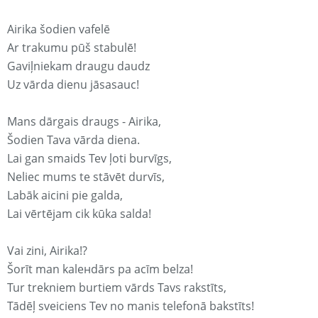
Airika šodien vafelē
Ar trakumu pūš stabulē!
Gaviļniekam draugu daudz
Uz vārda dienu jāsasauc!
Mans dārgais draugs - Airika,
Šodien Tava vārda diena.
Lai gan smaids Tev ļoti burvīgs,
Neliec mums te stāvēt durvīs,
Labāk aicini pie galda,
Lai vērtējam cik kūka salda!
Vai zini, Airika!?
Šorīt man kaleнdārs pa acīm belza!
Tur trekniem burtiem vārds Tavs rakstīts,
Tādēļ sveiciens Tev no manis telefonā bakstīts!