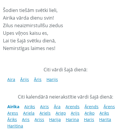
Šodien tiešām svētki lieli,
Airika vārda dienu svin!
Zilus neaizmirstulīšu ziedus
Upes viļņos kaisu es,
Lai tie šajā svētku dienā,
Nemirstīgas laimes nes!
Citi vārdi šajā dienā:
Aira
Ārijs
Āris
Harijs
Citi kalendārā neierakstītie vārdi šajā dienā:
Airika
Airiks
Airis
Āra
Arends
Ārends
Ārens
Aress
Ariela
Ariels
Arigo
Arijs
Ariko
Ariks
Āriks
Aris
Ariss
Harija
Harina
Haris
Harita
Haritina