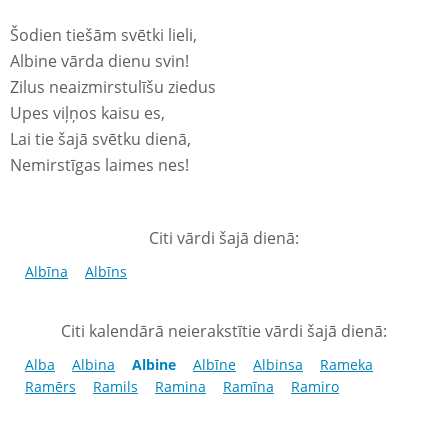
Šodien tiešām svētki lieli,
Albine vārda dienu svin!
Zilus neaizmirstulīšu ziedus
Upes viļņos kaisu es,
Lai tie šajā svētku dienā,
Nemirstīgas laimes nes!
Citi vārdi šajā dienā:
Albīna
Albīns
Citi kalendārā neierakstītie vārdi šajā dienā:
Alba
Albina
Albine
Albīne
Albinsa
Rameka
Ramērs
Ramils
Ramina
Ramīna
Ramiro