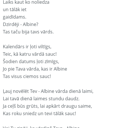
Laiks kaut ko noliedza
un tālāk iet
gaidīdams.
Dzirdēji - Albine?
Tas taču bija tavs vārds.
Kalendārs ir ļoti viltīgs,
Teic, kā katru vārdā sauc!
Šodien datums ļoti zīmīgs,
Jo pie Tava vārda, kas ir Albine
Tas visus ciemos sauc!
Ļauj novēlēt Tev - Albine vārda dienā laimi,
Lai tavā dienā laimes stundu daudz.
Ja ceļš būs grūts, lai apkārt draugu saime,
Kas roku sniedz un tevi tālāk sauc!