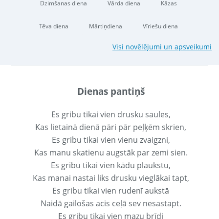
Dzimšanas diena
Vārda diena
Kāzas
Tēva diena
Mārtiņdiena
Vīriešu diena
Visi novēlējumi un apsveikumi
Dienas pantiņš
Es gribu tikai vien drusku saules,
Kas lietainā dienā pāri pār peļķēm skrien,
Es gribu tikai vien vienu zvaigzni,
Kas manu skatienu augstāk par zemi sien.
Es gribu tikai vien kādu plaukstu,
Kas manai nastai liks drusku vieglākai tapt,
Es gribu tikai vien rudenī aukstā
Naidā gailošas acis ceļā sev nesastapt.
Es gribu tikai vien mazu brīdi