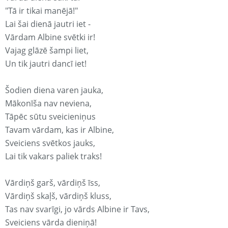
"Tā ir tikai manējā!"
Lai šai dienā jautri iet -
Vārdam Albine svētki ir!
Vajag glāzē šampi liet,
Un tik jautri dancī iet!
Šodien diena varen jauka,
Mākonīša nav neviena,
Tāpēc sūtu sveicieniņus
Tavam vārdam, kas ir Albine,
Sveiciens svētkos jauks,
Lai tik vakars paliek traks!
Vārdiņš garš, vārdiņš īss,
Vārdiņš skaļš, vārdiņš kluss,
Tas nav svarīgi, jo vārds Albine ir Tavs,
Sveiciens vārda dieniņā!