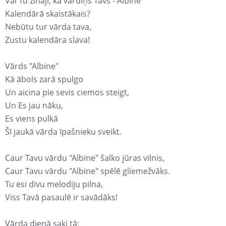
Vai Tu zināji, ka vārdiņš Tavs - Albine
Kalendārā skaistākais?
Nebūtu tur vārda tava,
Zustu kalendāra slava!
Vārds "Albine"
Kā ābols zarā spulgo
Un aicina pie sevis ciemos steigt,
Un Es jau nāku,
Es viens pulkā
Šī jaukā vārda īpašnieku sveikt.
Caur Tavu vārdu "Albine" šalko jūras vilnis,
Caur Tavu vārdu "Albine" spēlē gliemežvāks.
Tu esi divu melodiju pilna,
Viss Tavā pasaulē ir savādāks!
Vārda dienā saki tā: