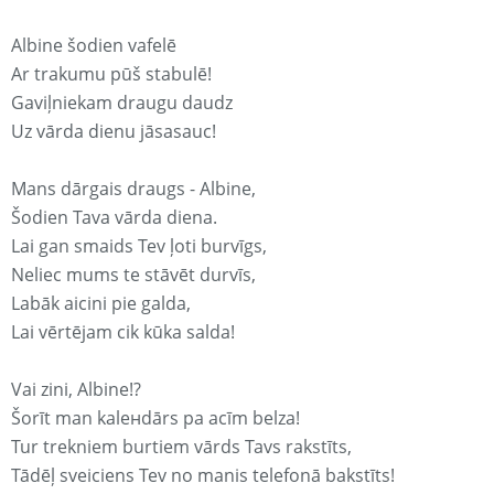
Albine šodien vafelē
Ar trakumu pūš stabulē!
Gaviļniekam draugu daudz
Uz vārda dienu jāsasauc!
Mans dārgais draugs - Albine,
Šodien Tava vārda diena.
Lai gan smaids Tev ļoti burvīgs,
Neliec mums te stāvēt durvīs,
Labāk aicini pie galda,
Lai vērtējam cik kūka salda!
Vai zini, Albine!?
Šorīt man kaleнdārs pa acīm belza!
Tur trekniem burtiem vārds Tavs rakstīts,
Tādēļ sveiciens Tev no manis telefonā bakstīts!