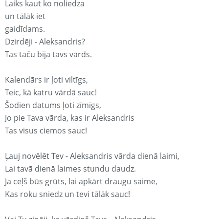
Laiks kaut ko noliedza
un tālāk iet
gaidīdams.
Dzirdēji - Aleksandris?
Tas taču bija tavs vārds.
Kalendārs ir ļoti viltīgs,
Teic, kā katru vārdā sauc!
Šodien datums ļoti zīmīgs,
Jo pie Tava vārda, kas ir Aleksandris
Tas visus ciemos sauc!
Ļauj novēlēt Tev - Aleksandris vārda dienā laimi,
Lai tavā dienā laimes stundu daudz.
Ja ceļš būs grūts, lai apkārt draugu saime,
Kas roku sniedz un tevi tālāk sauc!