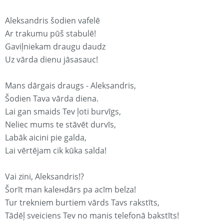
Aleksandris šodien vafelē
Ar trakumu pūš stabulē!
Gaviļniekam draugu daudz
Uz vārda dienu jāsasauc!
Mans dārgais draugs - Aleksandris,
Šodien Tava vārda diena.
Lai gan smaids Tev ļoti burvīgs,
Neliec mums te stāvēt durvīs,
Labāk aicini pie galda,
Lai vērtējam cik kūka salda!
Vai zini, Aleksandris!?
Šorīt man kaleнdārs pa acīm belza!
Tur trekniem burtiem vārds Tavs rakstīts,
Tādēļ sveiciens Tev no manis telefonā bakstīts!