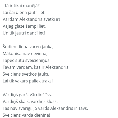
"Tā ir tikai manējā!"
Lai šai dienā jautri iet -
Vārdam Aleksandris svētki ir!
Vajag glāzē šampi liet,
Un tik jautri dancī iet!
Šodien diena varen jauka,
Mākonīša nav neviena,
Tāpēc sūtu sveicieniņus
Tavam vārdam, kas ir Aleksandris,
Sveiciens svētkos jauks,
Lai tik vakars paliek traks!
Vārdiņš garš, vārdiņš īss,
Vārdiņš skaļš, vārdiņš kluss,
Tas nav svarīgi, jo vārds Aleksandris ir Tavs,
Sveiciens vārda dieniņā!