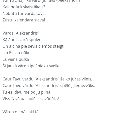
Vai Tu zināji, ka vārdiņš Tavs - Aleksandris
Kalendārā skaistākais?
Nebūtu tur vārda tava,
Zustu kalendāra slava!
Vārds "Aleksandris"
Kā ābols zarā spulgo
Un aicina pie sevis ciemos steigt,
Un Es jau nāku,
Es viens pulkā
Šī jaukā vārda īpašnieku sveikt.
Caur Tavu vārdu "Aleksandris" šalko jūras vilnis,
Caur Tavu vārdu "Aleksandris" spēlē gliemežvāks.
Tu esi divu melodiju pilna,
Viss Tavā pasaulē ir savādāks!
Vārda dienā saki tā: