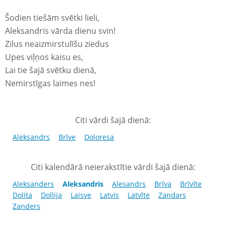
Šodien tiešām svētki lieli,
Aleksandris vārda dienu svin!
Zilus neaizmirstulīšu ziedus
Upes viļņos kaisu es,
Lai tie šajā svētku dienā,
Nemirstīgas laimes nes!
Citi vārdi šajā dienā:
Aleksandrs
Brīve
Doloresa
Citi kalendārā neierakstītie vārdi šajā dienā:
Aleksanders
Aleksandris
Alesandrs
Brīva
Brīvīte
Dolita
Dollija
Laisve
Latvis
Latvīte
Zandars
Zanders