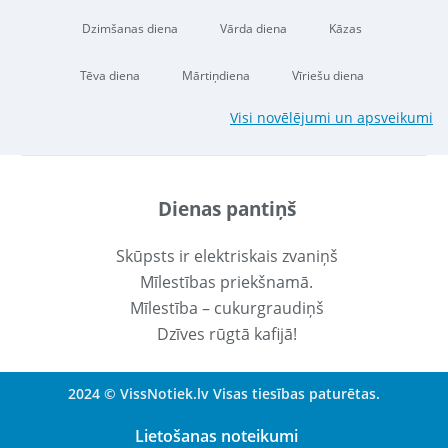
Dzimšanas diena
Vārda diena
Kāzas
Tēva diena
Mārtiņdiena
Vīriešu diena
Visi novēlējumi un apsveikumi
Dienas pantiņš
Skūpsts ir elektriskais zvaniņš
Mīlestības priekšnamā.
Mīlestība – cukurgraudiņš
Dzīves rūgtā kafijā!
2024 © VissNotiek.lv Visas tiesības paturētas.
Lietošanas noteikumi